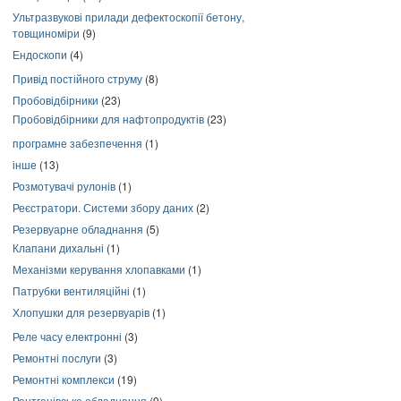
Ультразвукові прилади дефектоскопії бетону,
товщиноміри
(9)
Ендоскопи
(4)
Привід постійного струму
(8)
Пробовідбірники
(23)
Пробовідбірники для нафтопродуктів
(23)
програмне забезпечення
(1)
інше
(13)
Розмотувачі рулонів
(1)
Реєстратори. Системи збору даних
(2)
Резервуарне обладнання
(5)
Клапани дихальні
(1)
Механізми керування хлопавками
(1)
Патрубки вентиляційні
(1)
Хлопушки для резервуарів
(1)
Реле часу електронні
(3)
Ремонтні послуги
(3)
Ремонтні комплекси
(19)
Рентгенівське обладнання
(9)