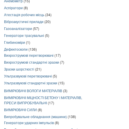
Анемометр
(15)
Аспіратори
(8)
Атестація робочих місць
(34)
Віброакустичні прилади
(20)
Газоаналізатори
(57)
Генератори трасувальні
(5)
Глибиноміри
(1)
Дефектоскопи
(136)
Вихрострумові перетворювачі
(17)
Вихрострумові стандартні зразки
(7)
Зразки шорсткості
(21)
Ультразвукові перетворювачі
(5)
Ультразвукові стандартні зразки
(15)
ВИМІРЮВАЧІ ВОЛОГИ МАТЕРІАЛІВ
(3)
ВИМІРЮВАЧІ МІЦНОСТІ БЕТОНУ І МАТЕРІАЛІВ,
ПРЕСИ ВИПРОБУВАЛЬНІ
(17)
ВИМІРЮВАЧІ СИЛИ
(8)
Випробувальне обладнання (машини)
(138)
Генератори ударних імпульсів
(8)