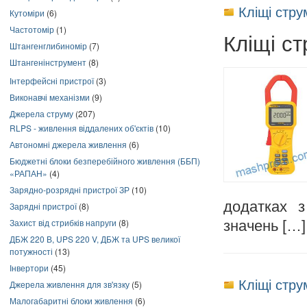
Кліщі стр
Кутоміри
(6)
Частотомір
(1)
Кліщі с
Штангенглибиномір
(7)
Штангенінструмент
(8)
Інтерфейсні пристрої
(3)
Виконавчі механізми
(9)
Джерела струму
(207)
RLPS - живлення віддалених об'єктів
(10)
Автономні джерела живлення
(6)
Бюджетні блоки безперебійного живлення (ББП)
«РАПАН»
(4)
Зарядно-розрядні пристрої ЗР
(10)
додатках з
Зарядні пристрої
(8)
Захист від стрибків напруги
(8)
значень […]
ДБЖ 220 В, UPS 220 V, ДБЖ та UPS великої
потужності
(13)
Інвертори
(45)
Кліщі стр
Джерела живлення для зв'язку
(5)
Малогабаритні блоки живлення
(6)