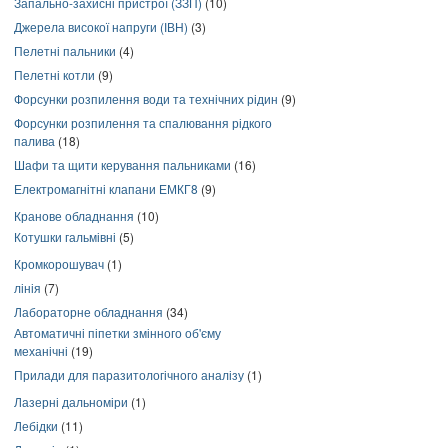
Запально-захисні пристрої (ЗЗП)
(10)
Джерела високої напруги (ІВН)
(3)
Пелетні пальники
(4)
Пелетні котли
(9)
Форсунки розпилення води та технічних рідин
(9)
Форсунки розпилення та спалювання рідкого
палива
(18)
Шафи та щити керування пальниками
(16)
Електромагнітні клапани ЕМКГ8
(9)
Кранове обладнання
(10)
Котушки гальмівні
(5)
Кромкорошувач
(1)
лінія
(7)
Лабораторне обладнання
(34)
Автоматичні піпетки змінного об'єму
механічні
(19)
Прилади для паразитологічного аналізу
(1)
Лазерні дальноміри
(1)
Лебідки
(11)