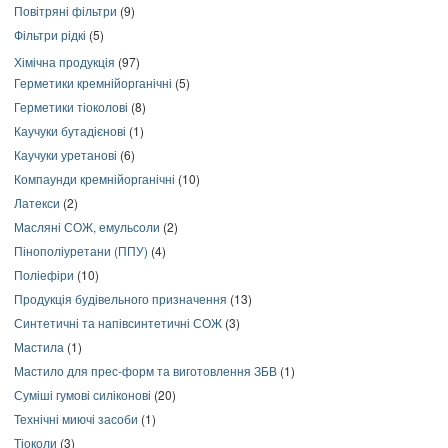
Повітряні фільтри
(9)
Фільтри рідкі
(5)
Хімічна продукція
(97)
Герметики кремнійорганічні
(5)
Герметики тіоколові
(8)
Каучуки бутадієнові
(1)
Каучуки уретанові
(6)
Компаунди кремнійорганічні
(10)
Латекси
(2)
Масляні СОЖ, емульсоли
(2)
Пінополіуретани (ППУ)
(4)
Поліефіри
(10)
Продукція будівельного призначення
(13)
Синтетичні та напівсинтетичні СОЖ
(3)
Мастила
(1)
Мастило для прес-форм та виготовлення ЗБВ
(1)
Суміші гумові силіконові
(20)
Технічні миючі засоби
(1)
Тіоколи
(3)