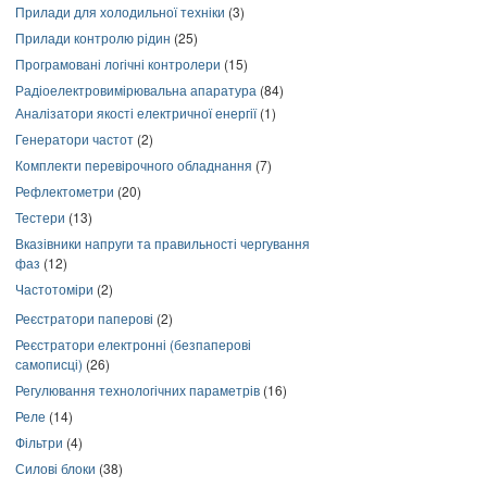
Прилади для холодильної техніки
(3)
Прилади контролю рідин
(25)
Програмовані логічні контролери
(15)
Радіоелектровимірювальна апаратура
(84)
Аналізатори якості електричної енергії
(1)
Генератори частот
(2)
Комплекти перевірочного обладнання
(7)
Рефлектометри
(20)
Тестери
(13)
Вказівники напруги та правильності чергування
фаз
(12)
Частотоміри
(2)
Реєстратори паперові
(2)
Реєстратори електронні (безпаперові
самописці)
(26)
Регулювання технологічних параметрів
(16)
Реле
(14)
Фільтри
(4)
Силові блоки
(38)