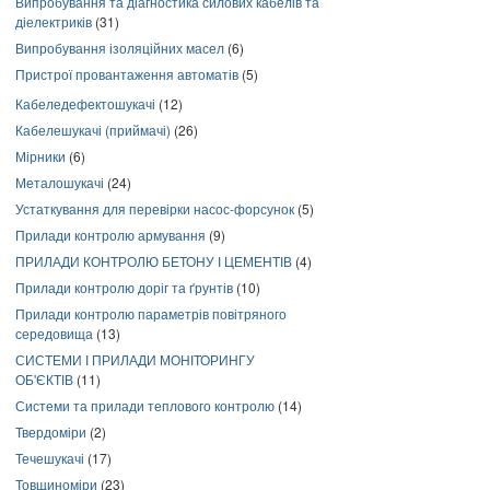
Випробування та діагностика силових кабелів та
діелектриків
(31)
Випробування ізоляційних масел
(6)
Пристрої провантаження автоматів
(5)
Кабеледефектошукачі
(12)
Кабелешукачі (приймачі)
(26)
Мірники
(6)
Металошукачі
(24)
Устаткування для перевірки насос-форсунок
(5)
Прилади контролю армування
(9)
ПРИЛАДИ КОНТРОЛЮ БЕТОНУ І ЦЕМЕНТІВ
(4)
Прилади контролю доріг та ґрунтів
(10)
Прилади контролю параметрів повітряного
середовища
(13)
СИСТЕМИ І ПРИЛАДИ МОНІТОРИНГУ
ОБ'ЄКТІВ
(11)
Системи та прилади теплового контролю
(14)
Твердоміри
(2)
Течешукачі
(17)
Товщиноміри
(23)