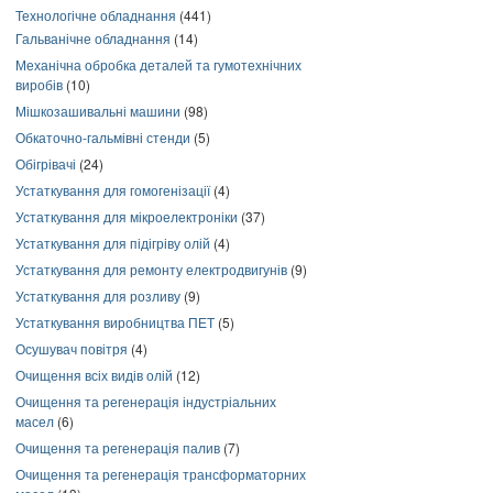
Технологічне обладнання
(441)
Гальванічне обладнання
(14)
Механічна обробка деталей та гумотехнічних
виробів
(10)
Мішкозашивальні машини
(98)
Обкаточно-гальмівні стенди
(5)
Обігрівачі
(24)
Устаткування для гомогенізації
(4)
Устаткування для мікроелектроніки
(37)
Устаткування для підігріву олій
(4)
Устаткування для ремонту електродвигунів
(9)
Устаткування для розливу
(9)
Устаткування виробництва ПЕТ
(5)
Осушувач повітря
(4)
Очищення всіх видів олій
(12)
Очищення та регенерація індустріальних
масел
(6)
Очищення та регенерація палив
(7)
Очищення та регенерація трансформаторних