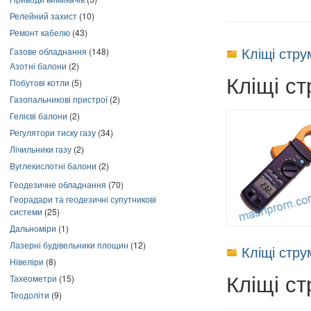
Релейний захист
(10)
Ремонт кабелю
(43)
Кліщі стр
Газове обладнання
(148)
Азотні балони
(2)
Кліщі с
Побутові котли
(5)
Газопальникові пристрої
(2)
Гелієві балони
(2)
Регулятори тиску газу
(34)
Лічильники газу
(2)
Вуглекислотні балони
(2)
Геодезичне обладнання
(70)
Георадари та геодезичні супутникові
системи
(25)
Дальноміри
(1)
Лазерні будівельники площин
(12)
Кліщі стр
Нівеліри
(8)
Кліщі с
Тахеометри
(15)
Теодоліти
(9)