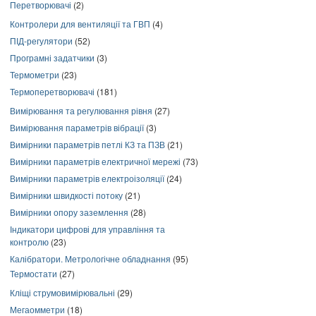
Перетворювачі
(2)
Контролери для вентиляції та ГВП
(4)
ПІД-регулятори
(52)
Програмні задатчики
(3)
Термометри
(23)
Термоперетворювачі
(181)
Вимірювання та регулювання рівня
(27)
Вимірювання параметрів вібрації
(3)
Вимірники параметрів петлі КЗ та ПЗВ
(21)
Вимірники параметрів електричної мережі
(73)
Вимірники параметрів електроізоляції
(24)
Вимірники швидкості потоку
(21)
Вимірники опору заземлення
(28)
Індикатори цифрові для управління та
контролю
(23)
Калібратори. Метрологічне обладнання
(95)
Термостати
(27)
Кліщі струмовимірювальні
(29)
Мегаомметри
(18)