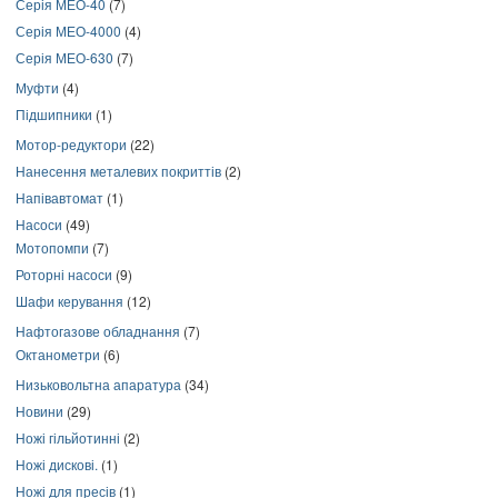
Серія МЕО-40
(7)
Серія МЕО-4000
(4)
Серія МЕО-630
(7)
Муфти
(4)
Підшипники
(1)
Мотор-редуктори
(22)
Нанесення металевих покриттів
(2)
Напівавтомат
(1)
Насоси
(49)
Мотопомпи
(7)
Роторні насоси
(9)
Шафи керування
(12)
Нафтогазове обладнання
(7)
Октанометри
(6)
Низьковольтна апаратура
(34)
Новини
(29)
Ножі гільйотинні
(2)
Ножі дискові.
(1)
Ножі для пресів
(1)