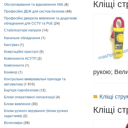
Кліщі с
Обслуговування та відновлення АКБ
(8)
Професійні ДБЖ для систем безпеки
(46)
Професійні джерела живлення та додаткове
обладнання для CCTV та PoE
(24)
Стабілізатори напруги
(14)
Канальне обладнання
(1)
Кантувач
(1)
Комутаційні пристрої
(5)
Компоненти АСУТП
(2)
Компоненти
(1)
рукою; Вели
Конвеєр
(1)
Контрольно-вимірювальні прилади та
автоматика
(1 910)
Бар'єри іскробезпеки
(12)
Кліщі стр
Блоки оперативної сигналізації
(4)
Блоки живлення
(30)
Кліщі с
Блоки ручного керування (блоки ручних
задатчиків)
(2)
Вологоміри
(39)