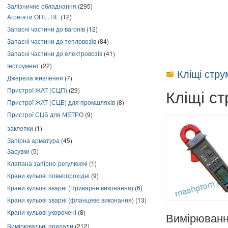
Залізничне обладнання
(295)
Агрегати ОПЕ, ПЕ
(12)
Запасні частини до вагонів
(12)
Запасні частини до тепловозів
(84)
Запасні частини до електровозів
(41)
Інструмент
(22)
Кліщі стр
Джерела живлення
(7)
Пристрої ЖАТ (СЦП)
(29)
Кліщі с
Пристрої ЖАТ (СЦБ) для промшляхів
(8)
Пристрої СЦБ для МЕТРО
(9)
заклепки
(1)
Запірна арматура
(45)
Засувки
(5)
Клапана запірно-регулюючі
(1)
Крани кульові повнопрохідні
(9)
Крани кульові зварні (Приварне виконання)
(6)
Крани кульові зварні (фланцеве виконання)
(13)
Крани кульові укорочені
(8)
Вимірюванн
Вимірювальні прилади
(212)