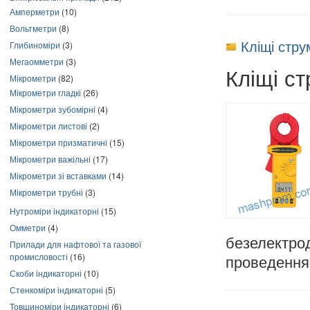
Амперметри
(10)
Вольтметри
(8)
Кліщі стр
Глибиноміри
(3)
Мегаомметри
(3)
Кліщі с
Мікрометри
(82)
Мікрометри гладкі
(26)
Мікрометри зубомірні
(4)
Мікрометри листові
(2)
Мікрометри призматичні
(15)
Мікрометри важільні
(17)
Мікрометри зі вставками
(14)
Мікрометри трубні
(3)
Нутроміри індикаторні
(15)
Омметри
(4)
безелектр
Прилади для нафтової та газової
промисловості
(16)
проведення 
Скоби індикаторні
(10)
Стенкоміри індикаторні
(5)
Товщиноміри індикаторні
(6)