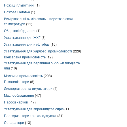
Ножиці гільйотинні
(1)
Ножова Головка
(1)
Вимірювальні вимірювальні перетворювачі
температури
(11)
Обертові з'єднання
(1)
Устаткування для ЖКГ
(3)
Устаткування для нафтобаз
(16)
Устаткування для харчової промисловості
(228)
Консервна промисловість
(19)
Устаткування для первинної обробки плодів та
ягід
(10)
Молочна промисловість
(208)
Гомогенізатори
(8)
Диспергатори та емульгатори
(4)
Маслообладнання
(47)
Насоси харчові
(47)
Устаткування для виробництва сирів
(11)
Пастеризатори та охолоджувачі
(31)
Сепаратори
(13)