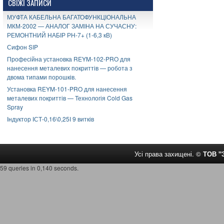
СВІЖІ ЗАПИСИ
МУФТА КАБЕЛЬНА БАГАТОФУНКЦІОНАЛЬНА
МКМ-2002 — АНАЛОГ ЗАМІНА НА СУЧАСНУ:
РЕМОНТНИЙ НАБІР РН-7+ (1-6,3 кВ)
Сифон SIP
Професійна установка REYM-102-PRO для
нанесення металевих покриттів — робота з
двома типами порошків.
Установка REYM-101-PRO для нанесення
металевих покриттів — Технологія Cold Gas
Spray
Індуктор ІСТ-0,16\0,25І 9 витків
Усі права захищені. ©
ТОВ 
59 queries in 0,140 seconds.