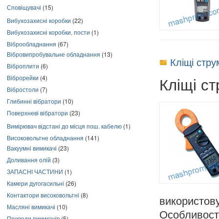
Сповіщувачі
(15)
Вибухозахисні коробки
(22)
Вибухозахисні коробки, пости
(1)
Віброобладнання
(67)
Вібровипробувальне обладнання
(13)
Кліщі стр
Віброплити
(6)
Віброрейки
(4)
Кліщі с
Вібростоли
(7)
Глибинні вібратори
(10)
Поверхневі вібратори
(23)
Вимірювач відстані до місця пош. кабелю
(1)
Високовольтне обладнання
(141)
Вакуумні вимикачі
(23)
Доливання олій
(3)
ЗАПАСНІ ЧАСТИНИ
(1)
Камери дугогасильні
(26)
Контактори високовольтні
(8)
використов
Масляні вимикачі
(10)
Особливост
Приводи вимикачів
(5)