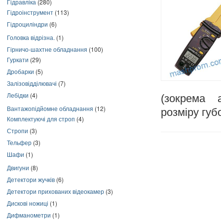
Гідравліка
(280)
Гідроінструмент
(113)
Гідроциліндри
(6)
Головка відрізна.
(1)
Гірничо-шахтне обладнання
(100)
Гуркати
(29)
Дробарки
(5)
Залізовідділювачі
(7)
Лебідки
(4)
(зокрема 
Вантажопідйомне обладнання
(12)
розміру губо
Комплектуючі для строп
(4)
Стропи
(3)
Тельфер
(3)
Шафи
(1)
Двигуни
(8)
Детектори жучків
(6)
Детектори прихованих відеокамер
(3)
Дискові ножиці
(1)
Дифманометри
(1)