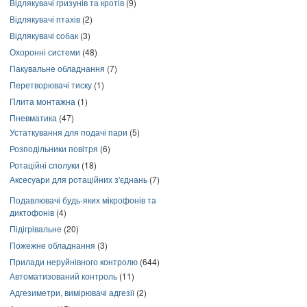
Відлякувачі гризунів та кротів
(9)
Відлякувачі птахів
(2)
Відлякувачі собак
(3)
Охоронні системи
(48)
Пакувальне обладнання
(7)
Перетворювачі тиску
(1)
Плита монтажна
(1)
Пневматика
(47)
Устаткування для подачі пари
(5)
Розподільники повітря
(6)
Ротаційні сполуки
(18)
Аксесуари для ротаційних з'єднань
(7)
Подавлювачі будь-яких мікрофонів та
диктофонів
(4)
Підігрівальне
(20)
Пожежне обладнання
(3)
Прилади неруйнівного контролю
(644)
Автоматизований контроль
(11)
Адгезиметри, вимірювачі адгезії
(2)