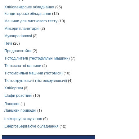
Хлібопекарське обладнання
(95)
Кондитерське обладнання
(12)
Машини для листкового тесту
(10)
Міксери планетарні
(2)
Мукопросіювачі
(2)
Печі
(26)
Предрасстойки
(2)
Тістоділителі (тестоділільні машини)
(7)
Тістозакатні машини
(4)
Тістомісильні машини (тістоміси)
(10)
Тістоокруглювачі (тістоокруглювачі)
(4)
Хліборізки
(3)
Шафи розстійні
(10)
Ланцюги
(1)
Ланцюги приводні
(1)
електроустаткування
(9)
Енергозберігаюче обладнання
(12)