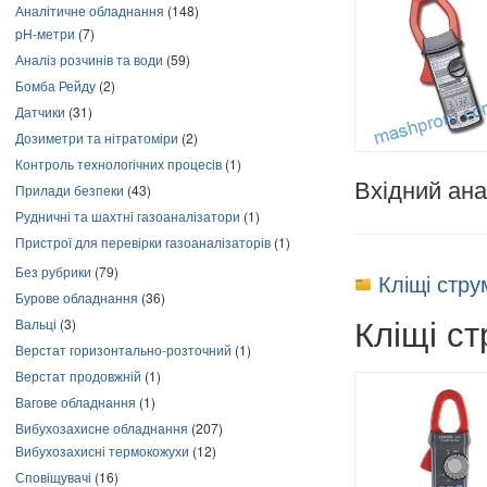
Аналітичне обладнання
(148)
pH-метри
(7)
Аналіз розчинів та води
(59)
Бомба Рейду
(2)
Датчики
(31)
Дозиметри та нітратоміри
(2)
Контроль технологічних процесів
(1)
Вхідний ана
Прилади безпеки
(43)
Рудничні та шахтні газоаналізатори
(1)
Пристрої для перевірки газоаналізаторів
(1)
Без рубрики
(79)
Кліщі стр
Бурове обладнання
(36)
Кліщі с
Вальці
(3)
Верстат горизонтально-розточний
(1)
Верстат продовжній
(1)
Вагове обладнання
(1)
Вибухозахисне обладнання
(207)
Вибухозахисні термокожухи
(12)
Сповіщувачі
(16)