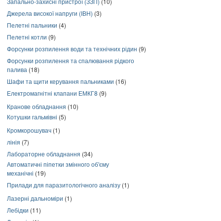
Запально-захисні пристрої (ЗЗП)
(10)
Джерела високої напруги (ІВН)
(3)
Пелетні пальники
(4)
Пелетні котли
(9)
Форсунки розпилення води та технічних рідин
(9)
Форсунки розпилення та спалювання рідкого
палива
(18)
Шафи та щити керування пальниками
(16)
Електромагнітні клапани ЕМКГ8
(9)
Кранове обладнання
(10)
Котушки гальмівні
(5)
Кромкорошувач
(1)
лінія
(7)
Лабораторне обладнання
(34)
Автоматичні піпетки змінного об'єму
механічні
(19)
Прилади для паразитологічного аналізу
(1)
Лазерні дальноміри
(1)
Лебідки
(11)