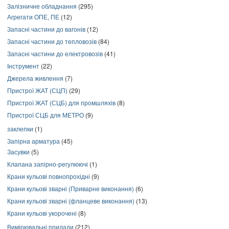
Залізничне обладнання
(295)
Агрегати ОПЕ, ПЕ
(12)
Запасні частини до вагонів
(12)
Запасні частини до тепловозів
(84)
Запасні частини до електровозів
(41)
Інструмент
(22)
Джерела живлення
(7)
Пристрої ЖАТ (СЦП)
(29)
Пристрої ЖАТ (СЦБ) для промшляхів
(8)
Пристрої СЦБ для МЕТРО
(9)
заклепки
(1)
Запірна арматура
(45)
Засувки
(5)
Клапана запірно-регулюючі
(1)
Крани кульові повнопрохідні
(9)
Крани кульові зварні (Приварне виконання)
(6)
Крани кульові зварні (фланцеве виконання)
(13)
Крани кульові укорочені
(8)
Вимірювальні прилади
(212)