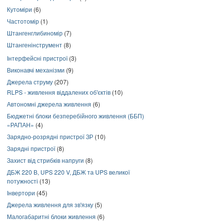
Кутоміри
(6)
Частотомір
(1)
Штангенглибиномір
(7)
Штангенінструмент
(8)
Інтерфейсні пристрої
(3)
Виконавчі механізми
(9)
Джерела струму
(207)
RLPS - живлення віддалених об'єктів
(10)
Автономні джерела живлення
(6)
Бюджетні блоки безперебійного живлення (ББП)
«РАПАН»
(4)
Зарядно-розрядні пристрої ЗР
(10)
Зарядні пристрої
(8)
Захист від стрибків напруги
(8)
ДБЖ 220 В, UPS 220 V, ДБЖ та UPS великої
потужності
(13)
Інвертори
(45)
Джерела живлення для зв'язку
(5)
Малогабаритні блоки живлення
(6)