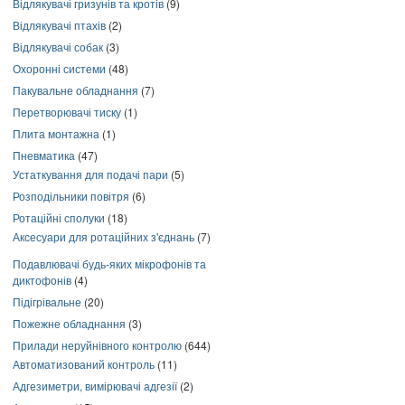
Відлякувачі гризунів та кротів
(9)
Відлякувачі птахів
(2)
Відлякувачі собак
(3)
Охоронні системи
(48)
Пакувальне обладнання
(7)
Перетворювачі тиску
(1)
Плита монтажна
(1)
Пневматика
(47)
Устаткування для подачі пари
(5)
Розподільники повітря
(6)
Ротаційні сполуки
(18)
Аксесуари для ротаційних з'єднань
(7)
Подавлювачі будь-яких мікрофонів та
диктофонів
(4)
Підігрівальне
(20)
Пожежне обладнання
(3)
Прилади неруйнівного контролю
(644)
Автоматизований контроль
(11)
Адгезиметри, вимірювачі адгезії
(2)