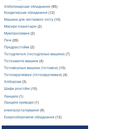
Хлібопекарське обладнання
(95)
Кондитерське обладнання
(12)
Машини для листкового тесту
(10)
Міксери планетарні
(2)
Мукопросіювачі
(2)
Печі
(26)
Предрасстойки
(2)
Тістоділителі (тестоділільні машини)
(7)
Тістозакатні машини
(4)
Тістомісильні машини (тістоміси)
(10)
Тістоокруглювачі (тістоокруглювачі)
(4)
Хліборізки
(3)
Шафи розстійні
(10)
Ланцюги
(1)
Ланцюги приводні
(1)
електроустаткування
(9)
Енергозберігаюче обладнання
(12)