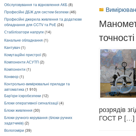
Обслуговування та відновлення АКБ
(8)
Вимірюван
Професійні ДБЖ для систем безпеки
(46)
Професійні джерела живлення та додаткове
Маномет
обладнання для CCTV та PoE
(24)
Стабілізатори напруги
(14)
точності
Канальне обладнання
(1)
Кантувач
(1)
Комутаційні пристрої
(5)
Компоненти АСУТП
(2)
Компоненти
(1)
Конвеєр
(1)
Контрольно-вимірювальні прилади та
автоматика
(1 910)
Бар'єри іскробезпеки
(12)
Блоки оперативної сигналізації
(4)
розрядів зг
Блоки живлення
(30)
ГОСТ Р […]
Блоки ручного керування (блоки ручних
задатчиків)
(2)
Вологоміри
(39)