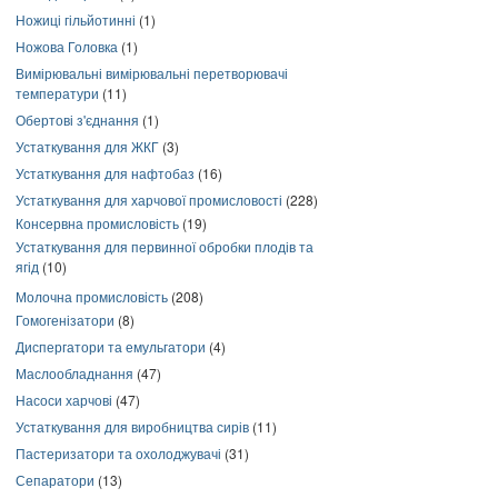
Ножиці гільйотинні
(1)
Ножова Головка
(1)
Вимірювальні вимірювальні перетворювачі
температури
(11)
Обертові з'єднання
(1)
Устаткування для ЖКГ
(3)
Устаткування для нафтобаз
(16)
Устаткування для харчової промисловості
(228)
Консервна промисловість
(19)
Устаткування для первинної обробки плодів та
ягід
(10)
Молочна промисловість
(208)
Гомогенізатори
(8)
Диспергатори та емульгатори
(4)
Маслообладнання
(47)
Насоси харчові
(47)
Устаткування для виробництва сирів
(11)
Пастеризатори та охолоджувачі
(31)
Сепаратори
(13)