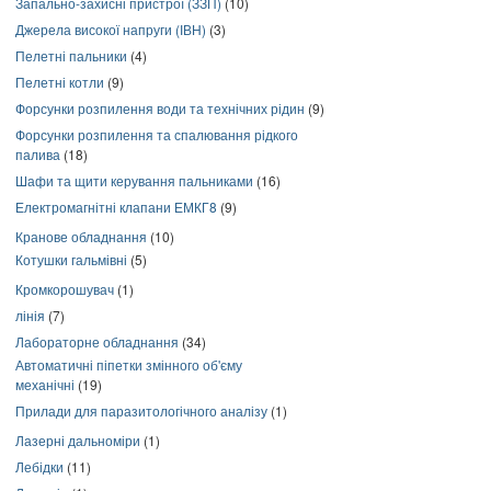
Запально-захисні пристрої (ЗЗП)
(10)
Джерела високої напруги (ІВН)
(3)
Пелетні пальники
(4)
Пелетні котли
(9)
Форсунки розпилення води та технічних рідин
(9)
Форсунки розпилення та спалювання рідкого
палива
(18)
Шафи та щити керування пальниками
(16)
Електромагнітні клапани ЕМКГ8
(9)
Кранове обладнання
(10)
Котушки гальмівні
(5)
Кромкорошувач
(1)
лінія
(7)
Лабораторне обладнання
(34)
Автоматичні піпетки змінного об'єму
механічні
(19)
Прилади для паразитологічного аналізу
(1)
Лазерні дальноміри
(1)
Лебідки
(11)