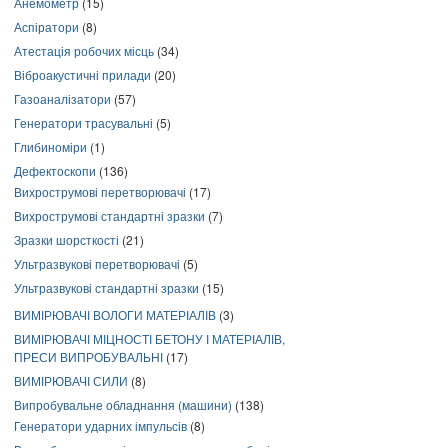
Анемометр
(15)
Аспіратори
(8)
Атестація робочих місць
(34)
Віброакустичні прилади
(20)
Газоаналізатори
(57)
Генератори трасувальні
(5)
Глибиноміри
(1)
Дефектоскопи
(136)
Вихрострумові перетворювачі
(17)
Вихрострумові стандартні зразки
(7)
Зразки шорсткості
(21)
Ультразвукові перетворювачі
(5)
Ультразвукові стандартні зразки
(15)
ВИМІРЮВАЧІ ВОЛОГИ МАТЕРІАЛІВ
(3)
ВИМІРЮВАЧІ МІЦНОСТІ БЕТОНУ І МАТЕРІАЛІВ,
ПРЕСИ ВИПРОБУВАЛЬНІ
(17)
ВИМІРЮВАЧІ СИЛИ
(8)
Випробувальне обладнання (машини)
(138)
Генератори ударних імпульсів
(8)