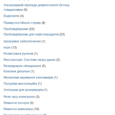
Ультразвукові прилади дефектоскопії бетону,
товщиноміри
(9)
Ендоскопи
(4)
Привід постійного струму
(8)
Пробовідбірники
(23)
Пробовідбірники для нафтопродуктів
(23)
програмне забезпечення
(1)
інше
(13)
Розмотувачі рулонів
(1)
Реєстратори. Системи збору даних
(2)
Резервуарне обладнання
(5)
Клапани дихальні
(1)
Механізми керування хлопавками
(1)
Патрубки вентиляційні
(1)
Хлопушки для резервуарів
(1)
Реле часу електронні
(3)
Ремонтні послуги
(3)
Ремонтні комплекси
(19)
Рентгенівське обладнання
(9)