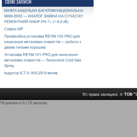
СВІЖІ ЗАПИСИ
МУФТА КАБЕЛЬНА БАГАТОФУНКЦІОНАЛЬНА
МКМ-2002 — АНАЛОГ ЗАМІНА НА СУЧАСНУ:
РЕМОНТНИЙ НАБІР РН-7+ (1-6,3 кВ)
Сифон SIP
Професійна установка REYM-102-PRO для
нанесення металевих покриттів — робота з
двома типами порошків.
Установка REYM-101-PRO для нанесення
металевих покриттів — Технологія Cold Gas
Spray
Індуктор ІСТ-0,16\0,25І 9 витків
Усі права захищені. ©
ТОВ 
78 queries in 0,172 seconds.