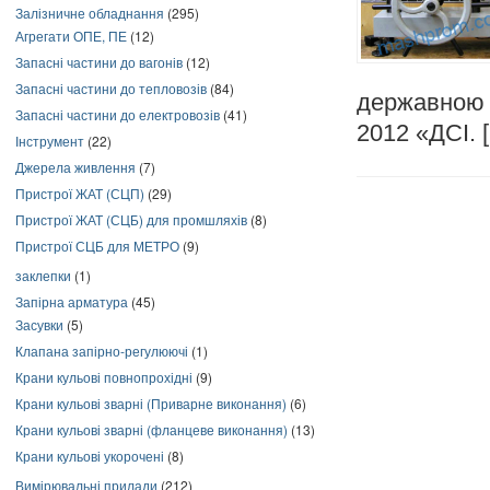
Залізничне обладнання
(295)
Агрегати ОПЕ, ПЕ
(12)
Запасні частини до вагонів
(12)
Запасні частини до тепловозів
(84)
державною 
Запасні частини до електровозів
(41)
2012 «ДСІ. 
Інструмент
(22)
Джерела живлення
(7)
Пристрої ЖАТ (СЦП)
(29)
Пристрої ЖАТ (СЦБ) для промшляхів
(8)
Пристрої СЦБ для МЕТРО
(9)
заклепки
(1)
Запірна арматура
(45)
Засувки
(5)
Клапана запірно-регулюючі
(1)
Крани кульові повнопрохідні
(9)
Крани кульові зварні (Приварне виконання)
(6)
Крани кульові зварні (фланцеве виконання)
(13)
Крани кульові укорочені
(8)
Вимірювальні прилади
(212)