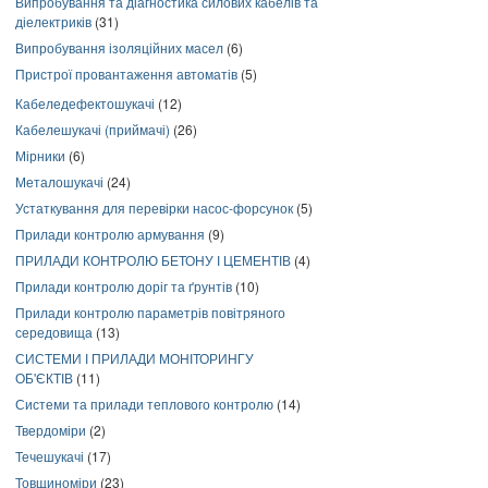
Випробування та діагностика силових кабелів та
діелектриків
(31)
Випробування ізоляційних масел
(6)
Пристрої провантаження автоматів
(5)
Кабеледефектошукачі
(12)
Кабелешукачі (приймачі)
(26)
Мірники
(6)
Металошукачі
(24)
Устаткування для перевірки насос-форсунок
(5)
Прилади контролю армування
(9)
ПРИЛАДИ КОНТРОЛЮ БЕТОНУ І ЦЕМЕНТІВ
(4)
Прилади контролю доріг та ґрунтів
(10)
Прилади контролю параметрів повітряного
середовища
(13)
СИСТЕМИ І ПРИЛАДИ МОНІТОРИНГУ
ОБ'ЄКТІВ
(11)
Системи та прилади теплового контролю
(14)
Твердоміри
(2)
Течешукачі
(17)
Товщиноміри
(23)