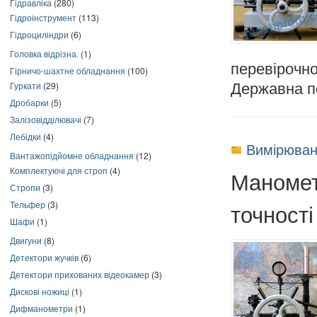
Гідравліка
(280)
Гідроінструмент
(113)
Гідроциліндри
(6)
Головка відрізна.
(1)
перевірочн
Гірничо-шахтне обладнання
(100)
Гуркати
(29)
Державна п
Дробарки
(5)
Залізовідділювачі
(7)
Лебідки
(4)
Вимірюван
Вантажопідйомне обладнання
(12)
Комплектуючі для строп
(4)
Маномет
Стропи
(3)
Тельфер
(3)
точності
Шафи
(1)
Двигуни
(8)
Детектори жучків
(6)
Детектори прихованих відеокамер
(3)
Дискові ножиці
(1)
Дифманометри
(1)