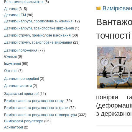
Вольтамперфазометри
(8)
Вимірюван
Датчики
(315)
Датчики LEM
(96)
Вантажо
Датчики напруги, промислове виконання
(12)
Датчики напруги, транспортне виконання
(1)
точності
Датчики струму, промислове виконання
(60)
Датчики струму, транспортне виконання
(23)
Датчики положення
(77)
Ємнісні
(6)
Індуктивні
(60)
Оптичні
(7)
Датчики пропорційні
(2)
Датчики частоти
(2)
Задавальні пристрої
(11)
повірки т
Вимірювання та регулювання тиску.
(89)
(деформацій
Вимірювання та регулювання витрати
(72)
з державно
Вимірювання та регулювання температури
(332)
Вимірювачі-регулятори
(26)
Архіватори
(2)