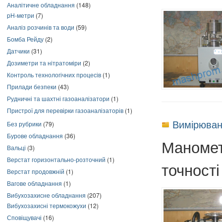
Аналітичне обладнання
(148)
pH-метри
(7)
Аналіз розчинів та води
(59)
Бомба Рейду
(2)
Датчики
(31)
Дозиметри та нітратоміри
(2)
Контроль технологічних процесів
(1)
Прилади безпеки
(43)
Рудничні та шахтні газоаналізатори
(1)
Пристрої для перевірки газоаналізаторів
(1)
Вимірюван
Без рубрики
(79)
Бурове обладнання
(36)
Маномет
Вальці
(3)
Верстат горизонтально-розточний
(1)
точності
Верстат продовжній
(1)
Вагове обладнання
(1)
Вибухозахисне обладнання
(207)
Вибухозахисні термокожухи
(12)
Сповіщувачі
(16)