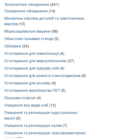
Технологічне обладнання
(441)
Гальванічне обладнання
(14)
Механічна обробка деталей та гумотехнічних
виробів
(10)
Мішкозашивальні машини
(98)
Обкаточно-гальмівні стенди
(5)
Обігрівачі
(24)
Устаткування для гомогенізації
(4)
Устаткування для мікроелектроніки
(37)
Устаткування для підігріву олій
(4)
Устаткування для ремонту електродвигунів
(9)
Устаткування для розливу
(9)
Устаткування виробництва ПЕТ
(5)
Осушувач повітря
(4)
Очищення всіх видів олій
(12)
Очищення та регенерація індустріальних
масел
(6)
Очищення та регенерація палив
(7)
Очищення та регенерація трансформаторних