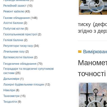
Релейний захист
(10)
Ремонт кабелю
(43)
Газове обладнання
(148)
Азотні балони
(2)
тиску (дефо
Побутові котли
(5)
згідно з де
Газопальникові пристрої
(2)
Гелієві балони
(2)
Регулятори тиску газу
(34)
Вимірюван
Лічильники газу
(2)
Вуглекислотні балони
(2)
Маномет
Геодезичне обладнання
(70)
Георадари та геодезичні супутникові
точності
системи
(25)
Дальноміри
(1)
Лазерні будівельники площин
(12)
Нівеліри
(8)
Тахеометри
(15)
Теодоліти
(9)