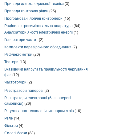
Прилади для холодильної техніки
(3)
Прилади контролю рідин
(25)
Програмовані логічні контролери
(15)
Радіоелектровимірювальна апаратура
(84)
Аналізатори якості електричної енергії
(1)
Генератори частот
(2)
Комплекти перевірочного обладнання
(7)
Рефлектометри
(20)
Тестери
(13)
Вказівники напруги та правильності чергування
фаз
(12)
Частотоміри
(2)
Реєстратори паперові
(2)
Реєстратори електронні (безпаперові
самописці)
(26)
Регулювання технологічних параметрів
(16)
Реле
(14)
Фільтри
(4)
Силові блоки
(38)