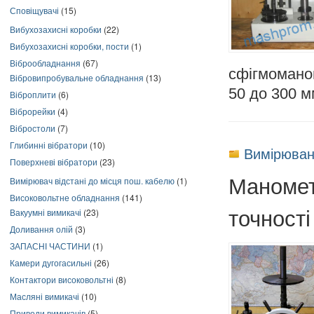
Сповіщувачі
(15)
Вибухозахисні коробки
(22)
Вибухозахисні коробки, пости
(1)
Віброобладнання
(67)
сфігмоманом
Вібровипробувальне обладнання
(13)
50 до 300 мм
Віброплити
(6)
Віброрейки
(4)
Вібростоли
(7)
Глибинні вібратори
(10)
Вимірюван
Поверхневі вібратори
(23)
Маномет
Вимірювач відстані до місця пош. кабелю
(1)
Високовольтне обладнання
(141)
точності
Вакуумні вимикачі
(23)
Доливання олій
(3)
ЗАПАСНІ ЧАСТИНИ
(1)
Камери дугогасильні
(26)
Контактори високовольтні
(8)
Масляні вимикачі
(10)
Приводи вимикачів
(5)