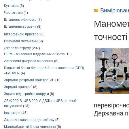
Кутоміри
(6)
Вимірюван
Частотомір
(1)
Штангенглибиномір
(7)
Маномет
Штангенінструмент
(8)
точності
Інтерфейсні пристрої
(3)
Виконавчі механізми
(9)
Джерела струму
(207)
RLPS - живлення віддалених об'єктів
(10)
Автономні джерела живлення
(6)
Бюджетні блоки безперебійного живлення (ББП)
«РАПАН»
(4)
Зарядно-розрядні пристрої ЗР
(10)
Зарядні пристрої
(8)
Захист від стрибків напруги
(8)
ДБЖ 220 В, UPS 220 V, ДБЖ та UPS великої
перевірочн
потужності
(13)
Державна п
Інвертори
(45)
Джерела живлення для зв'язку
(5)
Малогабаритні блоки живлення
(6)