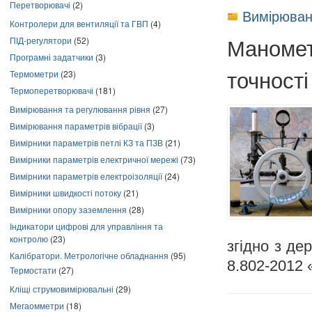
Перетворювачі
(2)
Вимірюван
Контролери для вентиляції та ГВП
(4)
Маномет
ПІД-регулятори
(52)
Програмні задатчики
(3)
точності
Термометри
(23)
Термоперетворювачі
(181)
Вимірювання та регулювання рівня
(27)
Вимірювання параметрів вібрації
(3)
Вимірники параметрів петлі КЗ та ПЗВ
(21)
Вимірники параметрів електричної мережі
(73)
Вимірники параметрів електроізоляції
(24)
Вимірники швидкості потоку
(21)
Вимірники опору заземлення
(28)
Індикатори цифрові для управління та
контролю
(23)
згідно з д
Калібратори. Метрологічне обладнання
(95)
8.802-2012 
Термостати
(27)
Кліщі струмовимірювальні
(29)
Мегаомметри
(18)