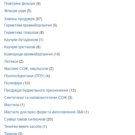
Повітряні фільтри
(9)
Фільтри рідкі
(5)
Хімічна продукція
(97)
Герметики кремнійорганічні
(5)
Герметики тіоколові
(8)
Каучуки бутадієнові
(1)
Каучуки уретанові
(6)
Компаунди кремнійорганічні
(10)
Латекси
(2)
Масляні СОЖ, емульсоли
(2)
Пінополіуретани (ППУ)
(4)
Поліефіри
(10)
Продукція будівельного призначення
(13)
Синтетичні та напівсинтетичні СОЖ
(3)
Мастила
(1)
Мастило для прес-форм та виготовлення ЗБВ
(1)
Суміші гумові силіконові
(20)
Технічні миючі засоби
(1)
Тіоколи
(3)