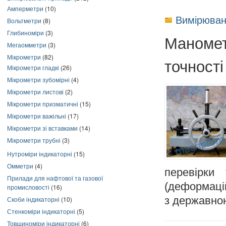
Амперметри
(10)
Вимірюван
Вольтметри
(8)
Глибиноміри
(3)
Маномет
Мегаомметри
(3)
Мікрометри
(82)
точності
Мікрометри гладкі
(26)
Мікрометри зубомірні
(4)
Мікрометри листові
(2)
Мікрометри призматичні
(15)
Мікрометри важільні
(17)
Мікрометри зі вставками
(14)
Мікрометри трубні
(3)
Нутроміри індикаторні
(15)
Омметри
(4)
перевірки
Прилади для нафтової та газової
(деформацій
промисловості
(16)
з державно
Скоби індикаторні
(10)
Стенкоміри індикаторні
(5)
Товщиноміри індикаторні
(6)