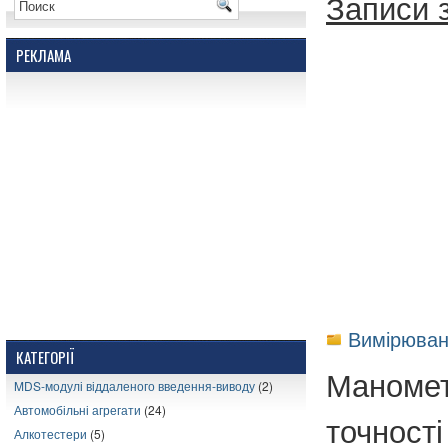
Записи з
РЕКЛАМА
Вимірюван
КАТЕГОРІЇ
Маномет
MDS-модулі віддаленого введення-виводу
(2)
Автомобільні агрегати
(24)
точності
Алкотестери
(5)