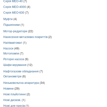
Серія МЕО-40
(7)
Серія МЕО-4000
(4)
Серія МЕО-630
(7)
Муфти
(4)
Підшипники
(1)
Мотор-редуктори
(22)
Нанесення металевих покриттів
(2)
Напівавтомат
(1)
Насоси
(49)
Мотопомпи
(7)
Роторні насоси
(9)
Шафи керування
(12)
Нафтогазове обладнання
(7)
Октанометри
(6)
Низьковольтна апаратура
(34)
Новини
(29)
Ножі гільйотинні
(2)
Ножі дискові.
(1)
Ножі для пресів
(1)