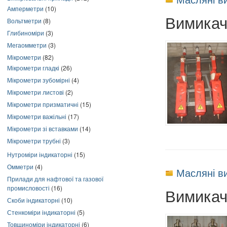
Амперметри
(10)
Вимикач
Вольтметри
(8)
Глибиноміри
(3)
Мегаомметри
(3)
Мікрометри
(82)
Мікрометри гладкі
(26)
Мікрометри зубомірні
(4)
Мікрометри листові
(2)
Мікрометри призматичні
(15)
Мікрометри важільні
(17)
Мікрометри зі вставками
(14)
Мікрометри трубні
(3)
Нутроміри індикаторні
(15)
Омметри
(4)
Масляні в
Прилади для нафтової та газової
промисловості
(16)
Вимикач
Скоби індикаторні
(10)
Стенкоміри індикаторні
(5)
Товщиноміри індикаторні
(6)