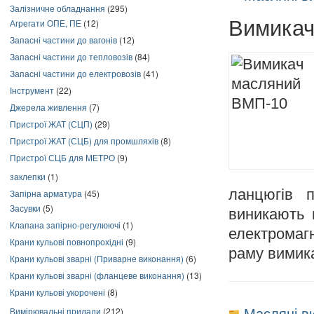
Залізничне обладнання
(295)
Вимикач
Агрегати ОПЕ, ПЕ
(12)
Запасні частини до вагонів
(12)
Запасні частини до тепловозів
(84)
Запасні частини до електровозів
(41)
Інструмент
(22)
Джерела живлення
(7)
Пристрої ЖАТ (СЦП)
(29)
Пристрої ЖАТ (СЦБ) для промшляхів
(8)
Пристрої СЦБ для МЕТРО
(9)
заклепки
(1)
ланцюгів 
Запірна арматура
(45)
Засувки
(5)
виникають 
Клапана запірно-регулюючі
(1)
електромаг
Крани кульові повнопрохідні
(9)
раму вимик
Крани кульові зварні (Приварне виконання)
(6)
Крани кульові зварні (фланцеве виконання)
(13)
Крани кульові укорочені
(8)
Масляні в
Вимірювальні прилади
(212)