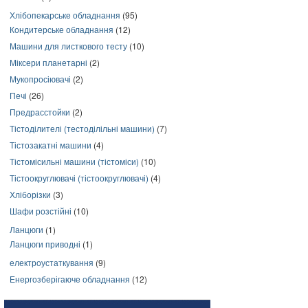
Хлібопекарське обладнання
(95)
Кондитерське обладнання
(12)
Машини для листкового тесту
(10)
Міксери планетарні
(2)
Мукопросіювачі
(2)
Печі
(26)
Предрасстойки
(2)
Тістоділителі (тестоділільні машини)
(7)
Тістозакатні машини
(4)
Тістомісильні машини (тістоміси)
(10)
Тістоокруглювачі (тістоокруглювачі)
(4)
Хліборізки
(3)
Шафи розстійні
(10)
Ланцюги
(1)
Ланцюги приводні
(1)
електроустаткування
(9)
Енергозберігаюче обладнання
(12)