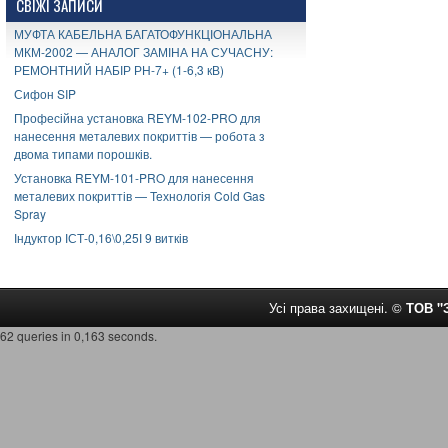
СВІЖІ ЗАПИСИ
МУФТА КАБЕЛЬНА БАГАТОФУНКЦІОНАЛЬНА
МКМ-2002 — АНАЛОГ ЗАМІНА НА СУЧАСНУ:
РЕМОНТНИЙ НАБІР РН-7+ (1-6,3 кВ)
Сифон SIP
Професійна установка REYM-102-PRO для
нанесення металевих покриттів — робота з
двома типами порошків.
Установка REYM-101-PRO для нанесення
металевих покриттів — Технологія Cold Gas
Spray
Індуктор ІСТ-0,16\0,25І 9 витків
Усі права захищені. ©
ТОВ 
62 queries in 0,163 seconds.