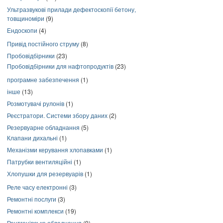
Ультразвукові прилади дефектоскопії бетону,
товщиноміри
(9)
Ендоскопи
(4)
Привід постійного струму
(8)
Пробовідбірники
(23)
Пробовідбірники для нафтопродуктів
(23)
програмне забезпечення
(1)
інше
(13)
Розмотувачі рулонів
(1)
Реєстратори. Системи збору даних
(2)
Резервуарне обладнання
(5)
Клапани дихальні
(1)
Механізми керування хлопавками
(1)
Патрубки вентиляційні
(1)
Хлопушки для резервуарів
(1)
Реле часу електронні
(3)
Ремонтні послуги
(3)
Ремонтні комплекси
(19)
Рентгенівське обладнання
(9)