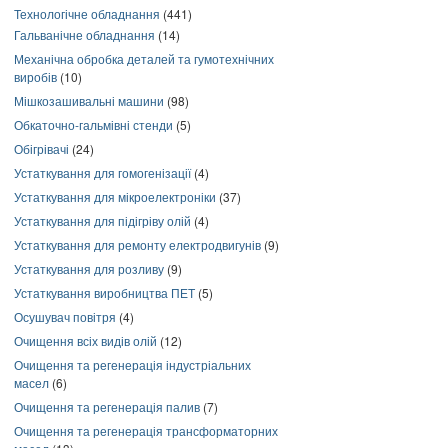
Технологічне обладнання
(441)
Гальванічне обладнання
(14)
Механічна обробка деталей та гумотехнічних
виробів
(10)
Мішкозашивальні машини
(98)
Обкаточно-гальмівні стенди
(5)
Обігрівачі
(24)
Устаткування для гомогенізації
(4)
Устаткування для мікроелектроніки
(37)
Устаткування для підігріву олій
(4)
Устаткування для ремонту електродвигунів
(9)
Устаткування для розливу
(9)
Устаткування виробництва ПЕТ
(5)
Осушувач повітря
(4)
Очищення всіх видів олій
(12)
Очищення та регенерація індустріальних
масел
(6)
Очищення та регенерація палив
(7)
Очищення та регенерація трансформаторних