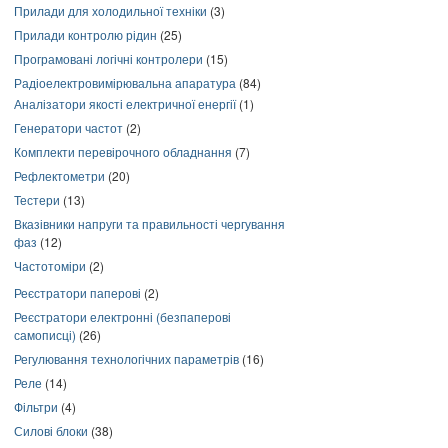
Прилади для холодильної техніки
(3)
Прилади контролю рідин
(25)
Програмовані логічні контролери
(15)
Радіоелектровимірювальна апаратура
(84)
Аналізатори якості електричної енергії
(1)
Генератори частот
(2)
Комплекти перевірочного обладнання
(7)
Рефлектометри
(20)
Тестери
(13)
Вказівники напруги та правильності чергування
фаз
(12)
Частотоміри
(2)
Реєстратори паперові
(2)
Реєстратори електронні (безпаперові
самописці)
(26)
Регулювання технологічних параметрів
(16)
Реле
(14)
Фільтри
(4)
Силові блоки
(38)