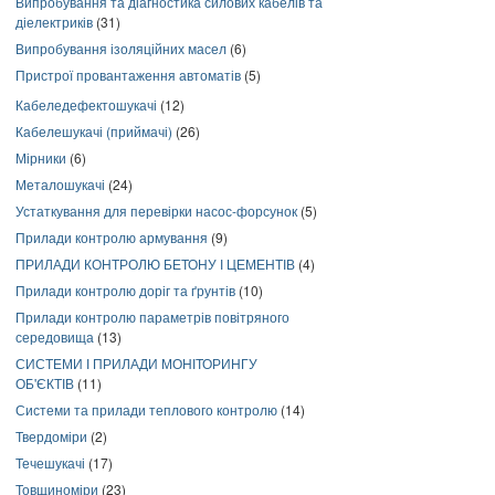
Випробування та діагностика силових кабелів та
діелектриків
(31)
Випробування ізоляційних масел
(6)
Пристрої провантаження автоматів
(5)
Кабеледефектошукачі
(12)
Кабелешукачі (приймачі)
(26)
Мірники
(6)
Металошукачі
(24)
Устаткування для перевірки насос-форсунок
(5)
Прилади контролю армування
(9)
ПРИЛАДИ КОНТРОЛЮ БЕТОНУ І ЦЕМЕНТІВ
(4)
Прилади контролю доріг та ґрунтів
(10)
Прилади контролю параметрів повітряного
середовища
(13)
СИСТЕМИ І ПРИЛАДИ МОНІТОРИНГУ
ОБ'ЄКТІВ
(11)
Системи та прилади теплового контролю
(14)
Твердоміри
(2)
Течешукачі
(17)
Товщиноміри
(23)