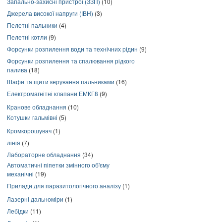
Запально-захисні пристрої (ЗЗП)
(10)
Джерела високої напруги (ІВН)
(3)
Пелетні пальники
(4)
Пелетні котли
(9)
Форсунки розпилення води та технічних рідин
(9)
Форсунки розпилення та спалювання рідкого
палива
(18)
Шафи та щити керування пальниками
(16)
Електромагнітні клапани ЕМКГ8
(9)
Кранове обладнання
(10)
Котушки гальмівні
(5)
Кромкорошувач
(1)
лінія
(7)
Лабораторне обладнання
(34)
Автоматичні піпетки змінного об'єму
механічні
(19)
Прилади для паразитологічного аналізу
(1)
Лазерні дальноміри
(1)
Лебідки
(11)