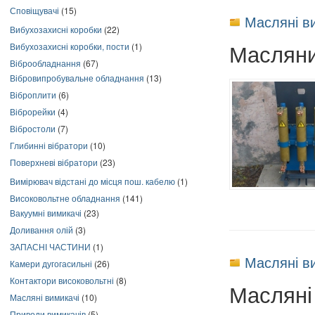
Сповіщувачі
(15)
Масляні в
Вибухозахисні коробки
(22)
Масляни
Вибухозахисні коробки, пости
(1)
Віброобладнання
(67)
Вібровипробувальне обладнання
(13)
Віброплити
(6)
Віброрейки
(4)
Вібростоли
(7)
Глибинні вібратори
(10)
Поверхневі вібратори
(23)
Вимірювач відстані до місця пош. кабелю
(1)
Високовольтне обладнання
(141)
Вакуумні вимикачі
(23)
Доливання олій
(3)
ЗАПАСНІ ЧАСТИНИ
(1)
Масляні в
Камери дугогасильні
(26)
Контактори високовольтні
(8)
Масляні
Масляні вимикачі
(10)
Приводи вимикачів
(5)