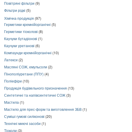
Повітряні фільтри
(9)
Фільтри рідкі
(5)
Хімічна продукція
(97)
Герметики кремнійорганічні
(5)
Герметики тіоколові
(8)
Каучуки бутадієнові
(1)
Каучуки уретанові
(6)
Компаунди кремнійорганічні
(10)
Латекси
(2)
Масляні СОЖ, емульсоли
(2)
Пінополіуретани (ППУ)
(4)
Поліефіри
(10)
Продукція будівельного призначення
(13)
Синтетичні та напівсинтетичні СОЖ
(3)
Мастила
(1)
Мастило для прес-форм та виготовлення ЗБВ
(1)
Суміші гумові силіконові
(20)
Технічні миючі засоби
(1)
Тіоколи
(3)