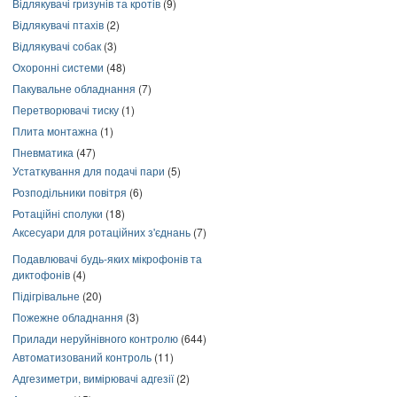
Відлякувачі гризунів та кротів
(9)
Відлякувачі птахів
(2)
Відлякувачі собак
(3)
Охоронні системи
(48)
Пакувальне обладнання
(7)
Перетворювачі тиску
(1)
Плита монтажна
(1)
Пневматика
(47)
Устаткування для подачі пари
(5)
Розподільники повітря
(6)
Ротаційні сполуки
(18)
Аксесуари для ротаційних з'єднань
(7)
Подавлювачі будь-яких мікрофонів та
диктофонів
(4)
Підігрівальне
(20)
Пожежне обладнання
(3)
Прилади неруйнівного контролю
(644)
Автоматизований контроль
(11)
Адгезиметри, вимірювачі адгезії
(2)