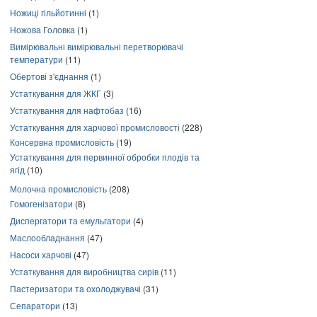
Ножиці гільйотинні
(1)
Ножова Головка
(1)
Вимірювальні вимірювальні перетворювачі
температури
(11)
Обертові з'єднання
(1)
Устаткування для ЖКГ
(3)
Устаткування для нафтобаз
(16)
Устаткування для харчової промисловості
(228)
Консервна промисловість
(19)
Устаткування для первинної обробки плодів та
ягід
(10)
Молочна промисловість
(208)
Гомогенізатори
(8)
Диспергатори та емульгатори
(4)
Маслообладнання
(47)
Насоси харчові
(47)
Устаткування для виробництва сирів
(11)
Пастеризатори та охолоджувачі
(31)
Сепаратори
(13)