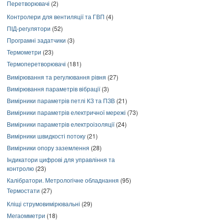
Перетворювачі
(2)
Контролери для вентиляції та ГВП
(4)
ПІД-регулятори
(52)
Програмні задатчики
(3)
Термометри
(23)
Термоперетворювачі
(181)
Вимірювання та регулювання рівня
(27)
Вимірювання параметрів вібрації
(3)
Вимірники параметрів петлі КЗ та ПЗВ
(21)
Вимірники параметрів електричної мережі
(73)
Вимірники параметрів електроізоляції
(24)
Вимірники швидкості потоку
(21)
Вимірники опору заземлення
(28)
Індикатори цифрові для управління та
контролю
(23)
Калібратори. Метрологічне обладнання
(95)
Термостати
(27)
Кліщі струмовимірювальні
(29)
Мегаомметри
(18)