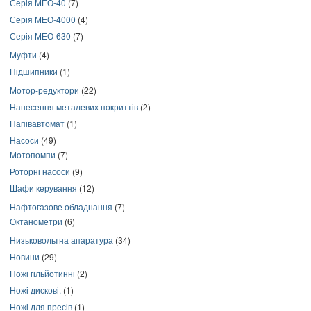
Серія МЕО-40
(7)
Серія МЕО-4000
(4)
Серія МЕО-630
(7)
Муфти
(4)
Підшипники
(1)
Мотор-редуктори
(22)
Нанесення металевих покриттів
(2)
Напівавтомат
(1)
Насоси
(49)
Мотопомпи
(7)
Роторні насоси
(9)
Шафи керування
(12)
Нафтогазове обладнання
(7)
Октанометри
(6)
Низьковольтна апаратура
(34)
Новини
(29)
Ножі гільйотинні
(2)
Ножі дискові.
(1)
Ножі для пресів
(1)