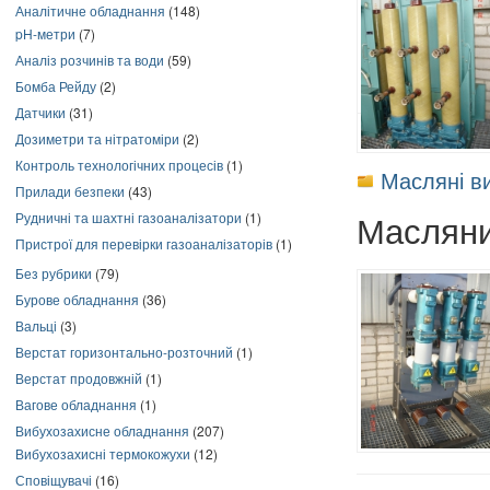
Аналітичне обладнання
(148)
pH-метри
(7)
Аналіз розчинів та води
(59)
Бомба Рейду
(2)
Датчики
(31)
Дозиметри та нітратоміри
(2)
Контроль технологічних процесів
(1)
Масляні в
Прилади безпеки
(43)
Масляни
Рудничні та шахтні газоаналізатори
(1)
Пристрої для перевірки газоаналізаторів
(1)
Без рубрики
(79)
Бурове обладнання
(36)
Вальці
(3)
Верстат горизонтально-розточний
(1)
Верстат продовжній
(1)
Вагове обладнання
(1)
Вибухозахисне обладнання
(207)
Вибухозахисні термокожухи
(12)
Сповіщувачі
(16)