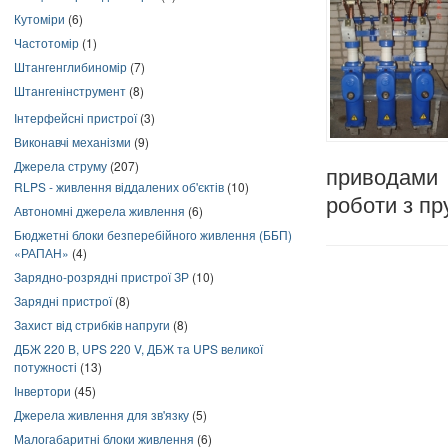
Кутоміри
(6)
Частотомір
(1)
Штангенглибиномір
(7)
Штангенінструмент
(8)
Інтерфейсні пристрої
(3)
Виконавчі механізми
(9)
Джерела струму
(207)
приводами
RLPS - живлення віддалених об'єктів
(10)
роботи з п
Автономні джерела живлення
(6)
Бюджетні блоки безперебійного живлення (ББП)
«РАПАН»
(4)
Зарядно-розрядні пристрої ЗР
(10)
Зарядні пристрої
(8)
Захист від стрибків напруги
(8)
ДБЖ 220 В, UPS 220 V, ДБЖ та UPS великої
потужності
(13)
Інвертори
(45)
Джерела живлення для зв'язку
(5)
Малогабаритні блоки живлення
(6)