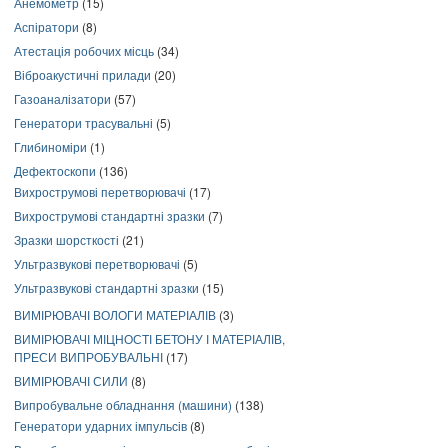
Анемометр
(15)
Аспіратори
(8)
Атестація робочих місць
(34)
Віброакустичні прилади
(20)
Газоаналізатори
(57)
Генератори трасувальні
(5)
Глибиноміри
(1)
Дефектоскопи
(136)
Вихрострумові перетворювачі
(17)
Вихрострумові стандартні зразки
(7)
Зразки шорсткості
(21)
Ультразвукові перетворювачі
(5)
Ультразвукові стандартні зразки
(15)
ВИМІРЮВАЧІ ВОЛОГИ МАТЕРІАЛІВ
(3)
ВИМІРЮВАЧІ МІЦНОСТІ БЕТОНУ І МАТЕРІАЛІВ,
ПРЕСИ ВИПРОБУВАЛЬНІ
(17)
ВИМІРЮВАЧІ СИЛИ
(8)
Випробувальне обладнання (машини)
(138)
Генератори ударних імпульсів
(8)