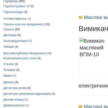
Гідравліка
(280)
Гідроінструмент
(113)
Гідроциліндри
(6)
Масляні в
Головка відрізна.
(1)
Гірничо-шахтне обладнання
(100)
Вимикач
Гуркати
(29)
Дробарки
(5)
Залізовідділювачі
(7)
Лебідки
(4)
Вантажопідйомне обладнання
(12)
Комплектуючі для строп
(4)
Стропи
(3)
Тельфер
(3)
Шафи
(1)
Двигуни
(8)
електричних
Детектори жучків
(6)
Детектори прихованих відеокамер
(3)
Дискові ножиці
(1)
Масляні в
Дифманометри
(1)