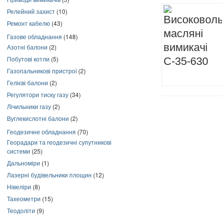
Релейний захист
(10)
Ремонт кабелю
(43)
Газове обладнання
(148)
Азотні балони
(2)
Побутові котли
(5)
Газопальникові пристрої
(2)
Гелієві балони
(2)
Регулятори тиску газу
(34)
Лічильники газу
(2)
Вуглекислотні балони
(2)
Геодезичне обладнання
(70)
Георадари та геодезичні супутникові
системи
(25)
Дальноміри
(1)
Лазерні будівельники площин
(12)
Нівеліри
(8)
Тахеометри
(15)
Теодоліти
(9)