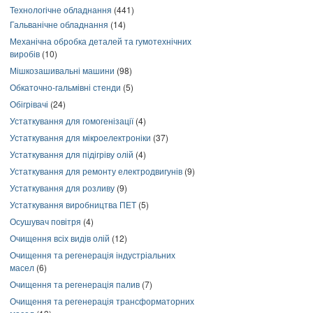
Технологічне обладнання
(441)
Гальванічне обладнання
(14)
Механічна обробка деталей та гумотехнічних
виробів
(10)
Мішкозашивальні машини
(98)
Обкаточно-гальмівні стенди
(5)
Обігрівачі
(24)
Устаткування для гомогенізації
(4)
Устаткування для мікроелектроніки
(37)
Устаткування для підігріву олій
(4)
Устаткування для ремонту електродвигунів
(9)
Устаткування для розливу
(9)
Устаткування виробництва ПЕТ
(5)
Осушувач повітря
(4)
Очищення всіх видів олій
(12)
Очищення та регенерація індустріальних
масел
(6)
Очищення та регенерація палив
(7)
Очищення та регенерація трансформаторних