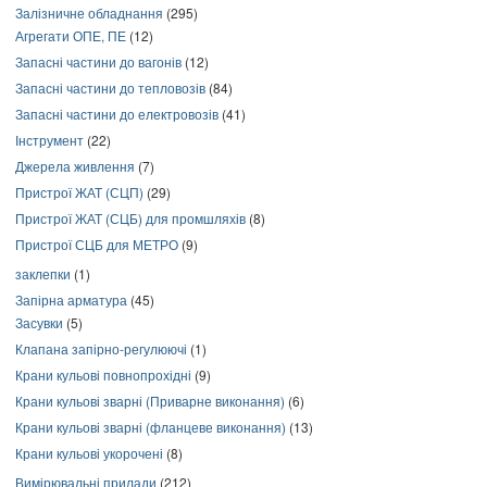
Залізничне обладнання
(295)
Агрегати ОПЕ, ПЕ
(12)
Запасні частини до вагонів
(12)
Запасні частини до тепловозів
(84)
Запасні частини до електровозів
(41)
Інструмент
(22)
Джерела живлення
(7)
Пристрої ЖАТ (СЦП)
(29)
Пристрої ЖАТ (СЦБ) для промшляхів
(8)
Пристрої СЦБ для МЕТРО
(9)
заклепки
(1)
Запірна арматура
(45)
Засувки
(5)
Клапана запірно-регулюючі
(1)
Крани кульові повнопрохідні
(9)
Крани кульові зварні (Приварне виконання)
(6)
Крани кульові зварні (фланцеве виконання)
(13)
Крани кульові укорочені
(8)
Вимірювальні прилади
(212)