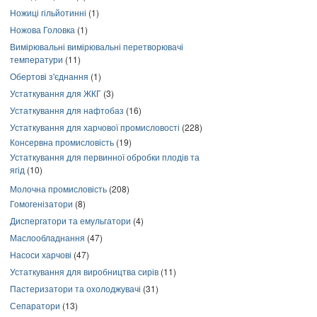
Ножиці гільйотинні
(1)
Ножова Головка
(1)
Вимірювальні вимірювальні перетворювачі
температури
(11)
Обертові з'єднання
(1)
Устаткування для ЖКГ
(3)
Устаткування для нафтобаз
(16)
Устаткування для харчової промисловості
(228)
Консервна промисловість
(19)
Устаткування для первинної обробки плодів та
ягід
(10)
Молочна промисловість
(208)
Гомогенізатори
(8)
Диспергатори та емульгатори
(4)
Маслообладнання
(47)
Насоси харчові
(47)
Устаткування для виробництва сирів
(11)
Пастеризатори та охолоджувачі
(31)
Сепаратори
(13)