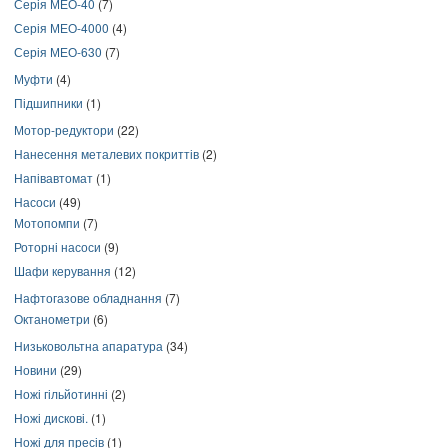
Серія МЕО-40
(7)
Серія МЕО-4000
(4)
Серія МЕО-630
(7)
Муфти
(4)
Підшипники
(1)
Мотор-редуктори
(22)
Нанесення металевих покриттів
(2)
Напівавтомат
(1)
Насоси
(49)
Мотопомпи
(7)
Роторні насоси
(9)
Шафи керування
(12)
Нафтогазове обладнання
(7)
Октанометри
(6)
Низьковольтна апаратура
(34)
Новини
(29)
Ножі гільйотинні
(2)
Ножі дискові.
(1)
Ножі для пресів
(1)