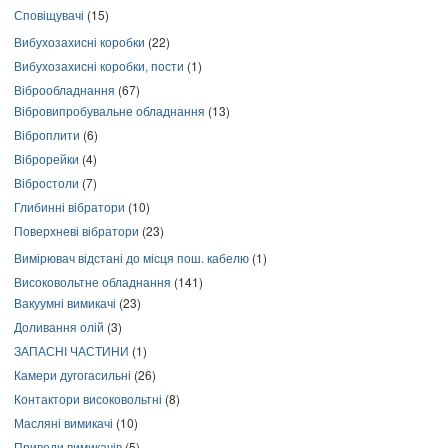
Сповіщувачі
(15)
Вибухозахисні коробки
(22)
Вибухозахисні коробки, пости
(1)
Віброобладнання
(67)
Вібровипробувальне обладнання
(13)
Віброплити
(6)
Віброрейки
(4)
Вібростоли
(7)
Глибинні вібратори
(10)
Поверхневі вібратори
(23)
Вимірювач відстані до місця пош. кабелю
(1)
Високовольтне обладнання
(141)
Вакуумні вимикачі
(23)
Доливання олій
(3)
ЗАПАСНІ ЧАСТИНИ
(1)
Камери дугогасильні
(26)
Контактори високовольтні
(8)
Масляні вимикачі
(10)
Приводи вимикачів
(5)