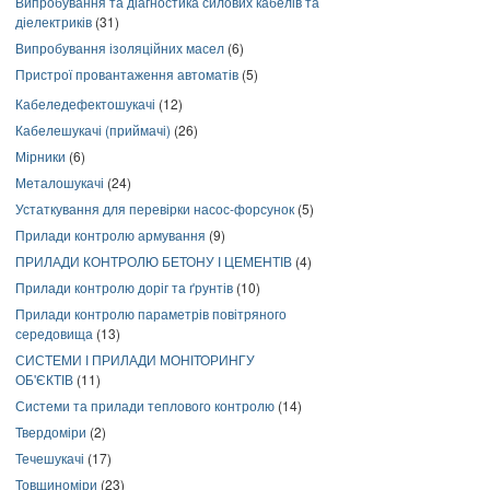
Випробування та діагностика силових кабелів та
діелектриків
(31)
Випробування ізоляційних масел
(6)
Пристрої провантаження автоматів
(5)
Кабеледефектошукачі
(12)
Кабелешукачі (приймачі)
(26)
Мірники
(6)
Металошукачі
(24)
Устаткування для перевірки насос-форсунок
(5)
Прилади контролю армування
(9)
ПРИЛАДИ КОНТРОЛЮ БЕТОНУ І ЦЕМЕНТІВ
(4)
Прилади контролю доріг та ґрунтів
(10)
Прилади контролю параметрів повітряного
середовища
(13)
СИСТЕМИ І ПРИЛАДИ МОНІТОРИНГУ
ОБ'ЄКТІВ
(11)
Системи та прилади теплового контролю
(14)
Твердоміри
(2)
Течешукачі
(17)
Товщиноміри
(23)