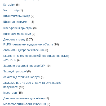
Кутоміри
(6)
Частотомір
(1)
Штангенглибиномір
(7)
Штангенінструмент
(8)
Інтерфейсні пристрої
(3)
Виконавчі механізми
(9)
Джерела струму
(207)
RLPS - живлення віддалених об'єктів
(10)
Автономні джерела живлення
(6)
Бюджетні блоки безперебійного живлення (ББП)
«РАПАН»
(4)
Зарядно-розрядні пристрої ЗР
(10)
Зарядні пристрої
(8)
Захист від стрибків напруги
(8)
ДБЖ 220 В, UPS 220 V, ДБЖ та UPS великої
потужності
(13)
Інвертори
(45)
Джерела живлення для зв'язку
(5)
Малогабаритні блоки живлення
(6)