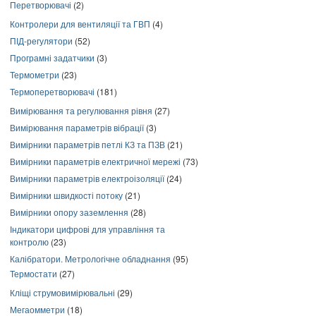
Перетворювачі
(2)
Контролери для вентиляції та ГВП
(4)
ПІД-регулятори
(52)
Програмні задатчики
(3)
Термометри
(23)
Термоперетворювачі
(181)
Вимірювання та регулювання рівня
(27)
Вимірювання параметрів вібрації
(3)
Вимірники параметрів петлі КЗ та ПЗВ
(21)
Вимірники параметрів електричної мережі
(73)
Вимірники параметрів електроізоляції
(24)
Вимірники швидкості потоку
(21)
Вимірники опору заземлення
(28)
Індикатори цифрові для управління та
контролю
(23)
Калібратори. Метрологічне обладнання
(95)
Термостати
(27)
Кліщі струмовимірювальні
(29)
Мегаомметри
(18)