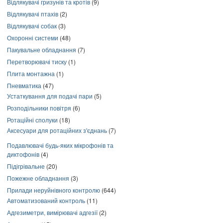
Відлякувачі гризунів та кротів
(9)
Відлякувачі птахів
(2)
Відлякувачі собак
(3)
Охоронні системи
(48)
Пакувальне обладнання
(7)
Перетворювачі тиску
(1)
Плита монтажна
(1)
Пневматика
(47)
Устаткування для подачі пари
(5)
Розподільники повітря
(6)
Ротаційні сполуки
(18)
Аксесуари для ротаційних з'єднань
(7)
Подавлювачі будь-яких мікрофонів та
диктофонів
(4)
Підігрівальне
(20)
Пожежне обладнання
(3)
Прилади неруйнівного контролю
(644)
Автоматизований контроль
(11)
Адгезиметри, вимірювачі адгезії
(2)