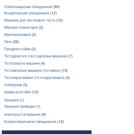
Хлібопекарське обладнання
(95)
Кондитерське обладнання
(12)
Машини для листкового тесту
(10)
Міксери планетарні
(2)
Мукопросіювачі
(2)
Печі
(26)
Предрасстойки
(2)
Тістоділителі (тестоділільні машини)
(7)
Тістозакатні машини
(4)
Тістомісильні машини (тістоміси)
(10)
Тістоокруглювачі (тістоокруглювачі)
(4)
Хліборізки
(3)
Шафи розстійні
(10)
Ланцюги
(1)
Ланцюги приводні
(1)
електроустаткування
(9)
Енергозберігаюче обладнання
(12)