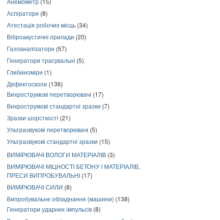
Анемометр
(15)
Аспіратори
(8)
Атестація робочих місць
(34)
Віброакустичні прилади
(20)
Газоаналізатори
(57)
Генератори трасувальні
(5)
Глибиноміри
(1)
Дефектоскопи
(136)
Вихрострумові перетворювачі
(17)
Вихрострумові стандартні зразки
(7)
Зразки шорсткості
(21)
Ультразвукові перетворювачі
(5)
Ультразвукові стандартні зразки
(15)
ВИМІРЮВАЧІ ВОЛОГИ МАТЕРІАЛІВ
(3)
ВИМІРЮВАЧІ МІЦНОСТІ БЕТОНУ І МАТЕРІАЛІВ,
ПРЕСИ ВИПРОБУВАЛЬНІ
(17)
ВИМІРЮВАЧІ СИЛИ
(8)
Випробувальне обладнання (машини)
(138)
Генератори ударних імпульсів
(8)