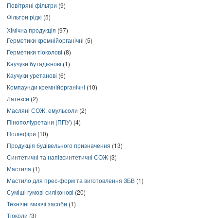
Повітряні фільтри
(9)
Фільтри рідкі
(5)
Хімічна продукція
(97)
Герметики кремнійорганічні
(5)
Герметики тіоколові
(8)
Каучуки бутадієнові
(1)
Каучуки уретанові
(6)
Компаунди кремнійорганічні
(10)
Латекси
(2)
Масляні СОЖ, емульсоли
(2)
Пінополіуретани (ППУ)
(4)
Поліефіри
(10)
Продукція будівельного призначення
(13)
Синтетичні та напівсинтетичні СОЖ
(3)
Мастила
(1)
Мастило для прес-форм та виготовлення ЗБВ
(1)
Суміші гумові силіконові
(20)
Технічні миючі засоби
(1)
Тіоколи
(3)