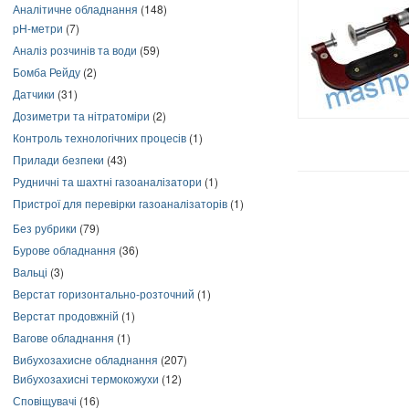
Аналітичне обладнання
(148)
pH-метри
(7)
Аналіз розчинів та води
(59)
Бомба Рейду
(2)
Датчики
(31)
Дозиметри та нітратоміри
(2)
Контроль технологічних процесів
(1)
Прилади безпеки
(43)
Рудничні та шахтні газоаналізатори
(1)
Пристрої для перевірки газоаналізаторів
(1)
Без рубрики
(79)
Бурове обладнання
(36)
Вальці
(3)
Верстат горизонтально-розточний
(1)
Верстат продовжній
(1)
Вагове обладнання
(1)
Вибухозахисне обладнання
(207)
Вибухозахисні термокожухи
(12)
Сповіщувачі
(16)