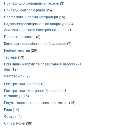
Прилади для холодильної техніки
(3)
Прилади контролю рідин
(25)
Програмовані логічні контролери
(15)
Радіоелектровимірювальна апаратура
(84)
Аналізатори якості електричної енергії
(1)
Генератори частот
(2)
Комплекти перевірочного обладнання
(7)
Рефлектометри
(20)
Тестери
(13)
Вказівники напруги та правильності чергування
фаз
(12)
Частотоміри
(2)
Реєстратори паперові
(2)
Реєстратори електронні (безпаперові
самописці)
(26)
Регулювання технологічних параметрів
(16)
Реле
(14)
Фільтри
(4)
Силові блоки
(38)