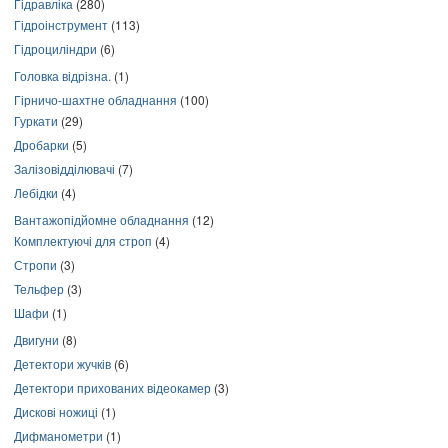
Гідравліка
(280)
Гідроінструмент
(113)
Гідроциліндри
(6)
Головка відрізна.
(1)
Гірничо-шахтне обладнання
(100)
Гуркати
(29)
Дробарки
(5)
Залізовідділювачі
(7)
Лебідки
(4)
Вантажопідйомне обладнання
(12)
Комплектуючі для строп
(4)
Стропи
(3)
Тельфер
(3)
Шафи
(1)
Двигуни
(8)
Детектори жучків
(6)
Детектори прихованих відеокамер
(3)
Дискові ножиці
(1)
Дифманометри
(1)