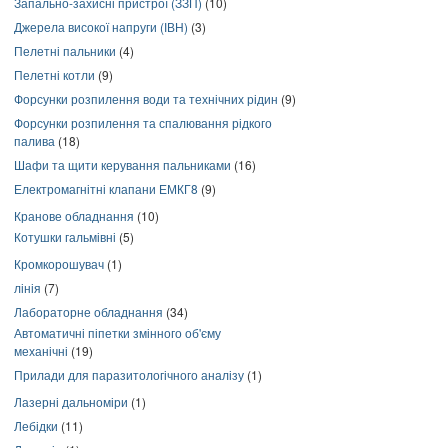
Запально-захисні пристрої (ЗЗП)
(10)
Джерела високої напруги (ІВН)
(3)
Пелетні пальники
(4)
Пелетні котли
(9)
Форсунки розпилення води та технічних рідин
(9)
Форсунки розпилення та спалювання рідкого
палива
(18)
Шафи та щити керування пальниками
(16)
Електромагнітні клапани ЕМКГ8
(9)
Кранове обладнання
(10)
Котушки гальмівні
(5)
Кромкорошувач
(1)
лінія
(7)
Лабораторне обладнання
(34)
Автоматичні піпетки змінного об'єму
механічні
(19)
Прилади для паразитологічного аналізу
(1)
Лазерні дальноміри
(1)
Лебідки
(11)