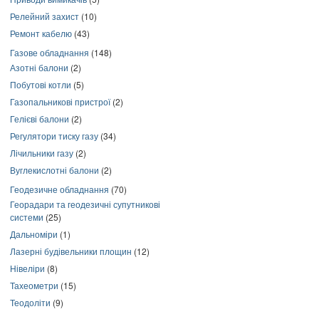
Релейний захист
(10)
Ремонт кабелю
(43)
Газове обладнання
(148)
Азотні балони
(2)
Побутові котли
(5)
Газопальникові пристрої
(2)
Гелієві балони
(2)
Регулятори тиску газу
(34)
Лічильники газу
(2)
Вуглекислотні балони
(2)
Геодезичне обладнання
(70)
Георадари та геодезичні супутникові
системи
(25)
Дальноміри
(1)
Лазерні будівельники площин
(12)
Нівеліри
(8)
Тахеометри
(15)
Теодоліти
(9)