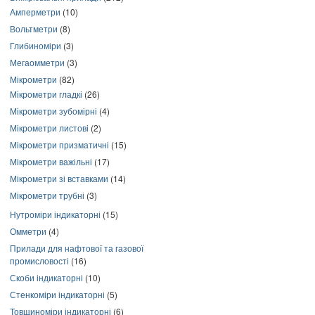
Амперметри
(10)
Вольтметри
(8)
Глибиноміри
(3)
Мегаомметри
(3)
Мікрометри
(82)
Мікрометри гладкі
(26)
Мікрометри зубомірні
(4)
Мікрометри листові
(2)
Мікрометри призматичні
(15)
Мікрометри важільні
(17)
Мікрометри зі вставками
(14)
Мікрометри трубні
(3)
Нутроміри індикаторні
(15)
Омметри
(4)
Прилади для нафтової та газової
промисловості
(16)
Скоби індикаторні
(10)
Стенкоміри індикаторні
(5)
Товщиноміри індикаторні
(6)