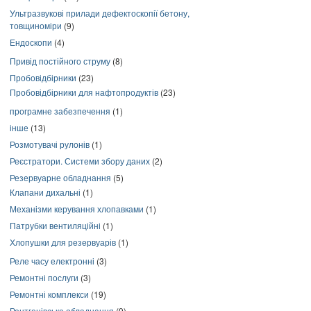
Ультразвукові прилади дефектоскопії бетону,
товщиноміри
(9)
Ендоскопи
(4)
Привід постійного струму
(8)
Пробовідбірники
(23)
Пробовідбірники для нафтопродуктів
(23)
програмне забезпечення
(1)
інше
(13)
Розмотувачі рулонів
(1)
Реєстратори. Системи збору даних
(2)
Резервуарне обладнання
(5)
Клапани дихальні
(1)
Механізми керування хлопавками
(1)
Патрубки вентиляційні
(1)
Хлопушки для резервуарів
(1)
Реле часу електронні
(3)
Ремонтні послуги
(3)
Ремонтні комплекси
(19)
Рентгенівське обладнання
(9)