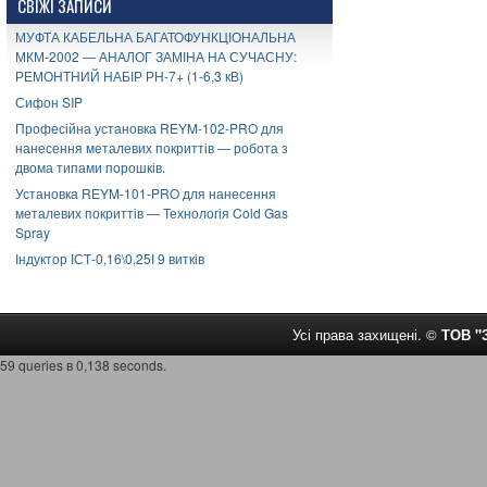
СВІЖІ ЗАПИСИ
МУФТА КАБЕЛЬНА БАГАТОФУНКЦІОНАЛЬНА
МКМ-2002 — АНАЛОГ ЗАМІНА НА СУЧАСНУ:
РЕМОНТНИЙ НАБІР РН-7+ (1-6,3 кВ)
Сифон SIP
Професійна установка REYM-102-PRO для
нанесення металевих покриттів — робота з
двома типами порошків.
Установка REYM-101-PRO для нанесення
металевих покриттів — Технологія Cold Gas
Spray
Індуктор ІСТ-0,16\0,25І 9 витків
Усі права захищені. ©
ТОВ 
59 queries в 0,138 seconds.