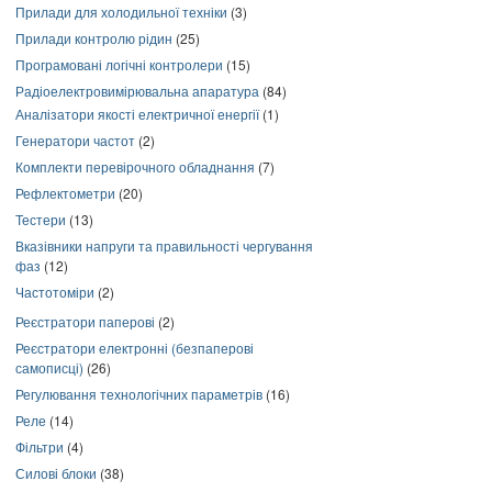
Прилади для холодильної техніки
(3)
Прилади контролю рідин
(25)
Програмовані логічні контролери
(15)
Радіоелектровимірювальна апаратура
(84)
Аналізатори якості електричної енергії
(1)
Генератори частот
(2)
Комплекти перевірочного обладнання
(7)
Рефлектометри
(20)
Тестери
(13)
Вказівники напруги та правильності чергування
фаз
(12)
Частотоміри
(2)
Реєстратори паперові
(2)
Реєстратори електронні (безпаперові
самописці)
(26)
Регулювання технологічних параметрів
(16)
Реле
(14)
Фільтри
(4)
Силові блоки
(38)