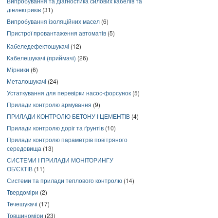
Випробування та діагностика силових кабелів та
діелектриків
(31)
Випробування ізоляційних масел
(6)
Пристрої провантаження автоматів
(5)
Кабеледефектошукачі
(12)
Кабелешукачі (приймачі)
(26)
Мірники
(6)
Металошукачі
(24)
Устаткування для перевірки насос-форсунок
(5)
Прилади контролю армування
(9)
ПРИЛАДИ КОНТРОЛЮ БЕТОНУ І ЦЕМЕНТІВ
(4)
Прилади контролю доріг та ґрунтів
(10)
Прилади контролю параметрів повітряного
середовища
(13)
СИСТЕМИ І ПРИЛАДИ МОНІТОРИНГУ
ОБ'ЄКТІВ
(11)
Системи та прилади теплового контролю
(14)
Твердоміри
(2)
Течешукачі
(17)
Товщиноміри
(23)