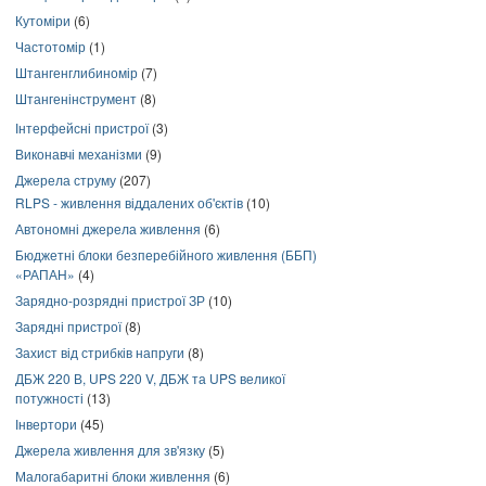
Кутоміри
(6)
Частотомір
(1)
Штангенглибиномір
(7)
Штангенінструмент
(8)
Інтерфейсні пристрої
(3)
Виконавчі механізми
(9)
Джерела струму
(207)
RLPS - живлення віддалених об'єктів
(10)
Автономні джерела живлення
(6)
Бюджетні блоки безперебійного живлення (ББП)
«РАПАН»
(4)
Зарядно-розрядні пристрої ЗР
(10)
Зарядні пристрої
(8)
Захист від стрибків напруги
(8)
ДБЖ 220 В, UPS 220 V, ДБЖ та UPS великої
потужності
(13)
Інвертори
(45)
Джерела живлення для зв'язку
(5)
Малогабаритні блоки живлення
(6)