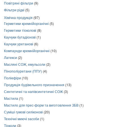
Повітряні фільтри
(9)
Фільтри рідкі
(5)
Хімічна продукція
(97)
Герметики кремнійорганічні
(5)
Герметики тіоколові
(8)
Каучуки бутадієнові
(1)
Каучуки уретанові
(6)
Компаунди кремнійорганічні
(10)
Латекси
(2)
Масляні СОЖ, емульсоли
(2)
Пінополіуретани (ППУ)
(4)
Поліефіри
(10)
Продукція будівельного призначення
(13)
Синтетичні та напівсинтетичні СОЖ
(3)
Мастила
(1)
Мастило для прес-форм та виготовлення ЗБВ
(1)
Суміші гумові силіконові
(20)
Технічні миючі засоби
(1)
Тіоколи
(3)