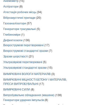
Анемометр
(15)
Аспіратори
(8)
Атестація робочих місць
(34)
Віброакустичні прилади
(20)
Газоаналізатори
(57)
Генератори трасувальні
(5)
Глибиноміри
(1)
Дефектоскопи
(136)
Вихрострумові перетворювачі
(17)
Вихрострумові стандартні зразки
(7)
Зразки шорсткості
(21)
Ультразвукові перетворювачі
(5)
Ультразвукові стандартні зразки
(15)
ВИМІРЮВАЧІ ВОЛОГИ МАТЕРІАЛІВ
(3)
ВИМІРЮВАЧІ МІЦНОСТІ БЕТОНУ І МАТЕРІАЛІВ,
ПРЕСИ ВИПРОБУВАЛЬНІ
(17)
ВИМІРЮВАЧІ СИЛИ
(8)
Випробувальне обладнання (машини)
(138)
Генератори ударних імпульсів
(8)