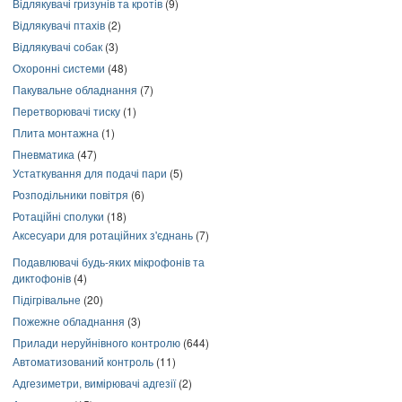
Відлякувачі гризунів та кротів
(9)
Відлякувачі птахів
(2)
Відлякувачі собак
(3)
Охоронні системи
(48)
Пакувальне обладнання
(7)
Перетворювачі тиску
(1)
Плита монтажна
(1)
Пневматика
(47)
Устаткування для подачі пари
(5)
Розподільники повітря
(6)
Ротаційні сполуки
(18)
Аксесуари для ротаційних з'єднань
(7)
Подавлювачі будь-яких мікрофонів та
диктофонів
(4)
Підігрівальне
(20)
Пожежне обладнання
(3)
Прилади неруйнівного контролю
(644)
Автоматизований контроль
(11)
Адгезиметри, вимірювачі адгезії
(2)