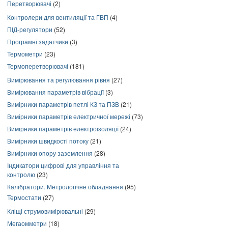
Перетворювачі
(2)
Контролери для вентиляції та ГВП
(4)
ПІД-регулятори
(52)
Програмні задатчики
(3)
Термометри
(23)
Термоперетворювачі
(181)
Вимірювання та регулювання рівня
(27)
Вимірювання параметрів вібрації
(3)
Вимірники параметрів петлі КЗ та ПЗВ
(21)
Вимірники параметрів електричної мережі
(73)
Вимірники параметрів електроізоляції
(24)
Вимірники швидкості потоку
(21)
Вимірники опору заземлення
(28)
Індикатори цифрові для управління та
контролю
(23)
Калібратори. Метрологічне обладнання
(95)
Термостати
(27)
Кліщі струмовимірювальні
(29)
Мегаомметри
(18)