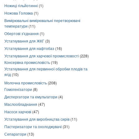
Ножиці гільйотинні
(1)
Ножова Головка
(1)
Вимірювальні вимірювальні перетворювачі
температури
(11)
Обертові з'єднання
(1)
Устаткування для ЖКГ
(3)
Устаткування для нафтобаз
(16)
Устаткування для харчової промисловості
(228)
Консервна промисловість
(19)
Устаткування для первинної обробки плодів та
ягід
(10)
Молочна промисловість
(208)
Гомогенізатори
(8)
Диспергатори та емульгатори
(4)
Маслообладнання
(47)
Насоси харчові
(47)
Устаткування для виробництва сирів
(11)
Пастеризатори та охолоджувачі
(31)
Сепаратори
(13)