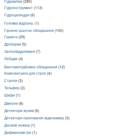
Гідравліка
(280)
Гідроінструмент
(113)
Гідроциліндри
(6)
Головка відрізна.
(1)
Гірничо-шахтне обладнання
(100)
Гуркати
(29)
Дробарки
(5)
Залізовідділювачі
(7)
Лебідки
(4)
Вантажопідйомне обладнання
(12)
Комплектуючі для строп
(4)
Стропи
(3)
Тельфер
(3)
Шафи
(1)
Двигуни
(8)
Детектори жучків
(6)
Детектори прихованих відеокамер
(3)
Дискові ножиці
(1)
Дифманометри
(1)