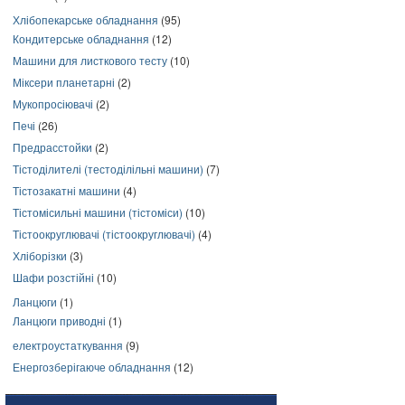
Хлібопекарське обладнання
(95)
Кондитерське обладнання
(12)
Машини для листкового тесту
(10)
Міксери планетарні
(2)
Мукопросіювачі
(2)
Печі
(26)
Предрасстойки
(2)
Тістоділителі (тестоділільні машини)
(7)
Тістозакатні машини
(4)
Тістомісильні машини (тістоміси)
(10)
Тістоокруглювачі (тістоокруглювачі)
(4)
Хліборізки
(3)
Шафи розстійні
(10)
Ланцюги
(1)
Ланцюги приводні
(1)
електроустаткування
(9)
Енергозберігаюче обладнання
(12)