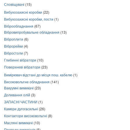
Сповіщувачі
(15)
Вибухозахисні коробки
(22)
Вибухозахисні коробки, пости
(1)
Віброобладнання
(67)
Вібровипробувальне обладнання
(13)
Віброплити
(6)
Віброрейки
(4)
Вібростоли
(7)
Глибинні вібратори
(10)
Поверхневі вібратори
(23)
Вимірювач відстані до місця пош. кабелю
(1)
Високовольтне обладнання
(141)
Вакуумні вимикачі
(23)
Доливання олій
(3)
ЗАПАСНІ ЧАСТИНИ
(1)
Камери дугогасильні
(26)
Контактори високовольтні
(8)
Масляні вимикачі
(10)
Приводи вимикачів
(5)