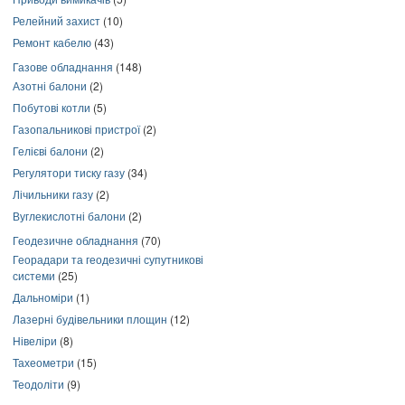
Релейний захист
(10)
Ремонт кабелю
(43)
Газове обладнання
(148)
Азотні балони
(2)
Побутові котли
(5)
Газопальникові пристрої
(2)
Гелієві балони
(2)
Регулятори тиску газу
(34)
Лічильники газу
(2)
Вуглекислотні балони
(2)
Геодезичне обладнання
(70)
Георадари та геодезичні супутникові
системи
(25)
Дальноміри
(1)
Лазерні будівельники площин
(12)
Нівеліри
(8)
Тахеометри
(15)
Теодоліти
(9)