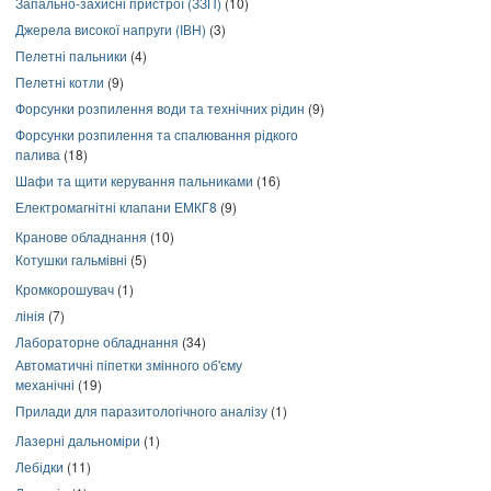
Запально-захисні пристрої (ЗЗП)
(10)
Джерела високої напруги (ІВН)
(3)
Пелетні пальники
(4)
Пелетні котли
(9)
Форсунки розпилення води та технічних рідин
(9)
Форсунки розпилення та спалювання рідкого
палива
(18)
Шафи та щити керування пальниками
(16)
Електромагнітні клапани ЕМКГ8
(9)
Кранове обладнання
(10)
Котушки гальмівні
(5)
Кромкорошувач
(1)
лінія
(7)
Лабораторне обладнання
(34)
Автоматичні піпетки змінного об'єму
механічні
(19)
Прилади для паразитологічного аналізу
(1)
Лазерні дальноміри
(1)
Лебідки
(11)