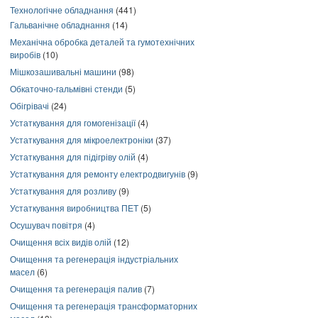
Технологічне обладнання
(441)
Гальванічне обладнання
(14)
Механічна обробка деталей та гумотехнічних
виробів
(10)
Мішкозашивальні машини
(98)
Обкаточно-гальмівні стенди
(5)
Обігрівачі
(24)
Устаткування для гомогенізації
(4)
Устаткування для мікроелектроніки
(37)
Устаткування для підігріву олій
(4)
Устаткування для ремонту електродвигунів
(9)
Устаткування для розливу
(9)
Устаткування виробництва ПЕТ
(5)
Осушувач повітря
(4)
Очищення всіх видів олій
(12)
Очищення та регенерація індустріальних
масел
(6)
Очищення та регенерація палив
(7)
Очищення та регенерація трансформаторних