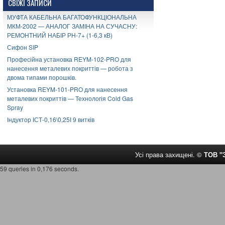
СВІЖІ ЗАПИСИ
МУФТА КАБЕЛЬНА БАГАТОФУНКЦІОНАЛЬНА
МКМ-2002 — АНАЛОГ ЗАМІНА НА СУЧАСНУ:
РЕМОНТНИЙ НАБІР РН-7+ (1-6,3 кВ)
Сифон SIP
Професійна установка REYM-102-PRO для
нанесення металевих покриттів — робота з
двома типами порошків.
Установка REYM-101-PRO для нанесення
металевих покриттів — Технологія Cold Gas
Spray
Індуктор ІСТ-0,16\0,25І 9 витків
Усі права захищені. ©
ТОВ 
59 queries in 0,176 seconds.