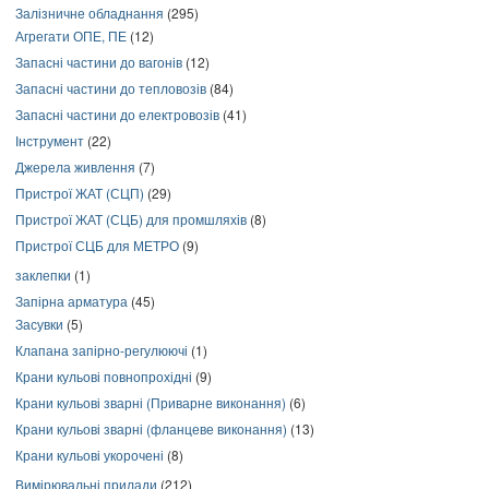
Залізничне обладнання
(295)
Агрегати ОПЕ, ПЕ
(12)
Запасні частини до вагонів
(12)
Запасні частини до тепловозів
(84)
Запасні частини до електровозів
(41)
Інструмент
(22)
Джерела живлення
(7)
Пристрої ЖАТ (СЦП)
(29)
Пристрої ЖАТ (СЦБ) для промшляхів
(8)
Пристрої СЦБ для МЕТРО
(9)
заклепки
(1)
Запірна арматура
(45)
Засувки
(5)
Клапана запірно-регулюючі
(1)
Крани кульові повнопрохідні
(9)
Крани кульові зварні (Приварне виконання)
(6)
Крани кульові зварні (фланцеве виконання)
(13)
Крани кульові укорочені
(8)
Вимірювальні прилади
(212)