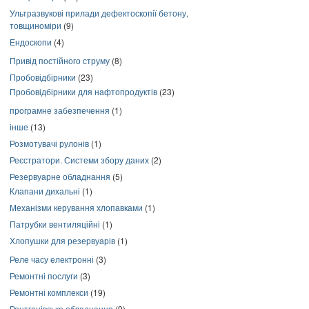
Ультразвукові прилади дефектоскопії бетону,
товщиноміри
(9)
Ендоскопи
(4)
Привід постійного струму
(8)
Пробовідбірники
(23)
Пробовідбірники для нафтопродуктів
(23)
програмне забезпечення
(1)
інше
(13)
Розмотувачі рулонів
(1)
Реєстратори. Системи збору даних
(2)
Резервуарне обладнання
(5)
Клапани дихальні
(1)
Механізми керування хлопавками
(1)
Патрубки вентиляційні
(1)
Хлопушки для резервуарів
(1)
Реле часу електронні
(3)
Ремонтні послуги
(3)
Ремонтні комплекси
(19)
Рентгенівське обладнання
(9)