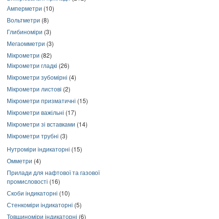
Амперметри
(10)
Вольтметри
(8)
Глибиноміри
(3)
Мегаомметри
(3)
Мікрометри
(82)
Мікрометри гладкі
(26)
Мікрометри зубомірні
(4)
Мікрометри листові
(2)
Мікрометри призматичні
(15)
Мікрометри важільні
(17)
Мікрометри зі вставками
(14)
Мікрометри трубні
(3)
Нутроміри індикаторні
(15)
Омметри
(4)
Прилади для нафтової та газової
промисловості
(16)
Скоби індикаторні
(10)
Стенкоміри індикаторні
(5)
Товщиноміри індикаторні
(6)