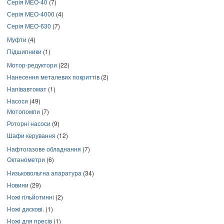
Серія МЕО-40
(7)
Серія МЕО-4000
(4)
Серія МЕО-630
(7)
Муфти
(4)
Підшипники
(1)
Мотор-редуктори
(22)
Нанесення металевих покриттів
(2)
Напівавтомат
(1)
Насоси
(49)
Мотопомпи
(7)
Роторні насоси
(9)
Шафи керування
(12)
Нафтогазове обладнання
(7)
Октанометри
(6)
Низьковольтна апаратура
(34)
Новини
(29)
Ножі гільйотинні
(2)
Ножі дискові.
(1)
Ножі для пресів
(1)