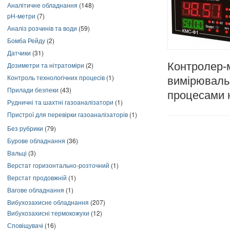
Аналітичне обладнання
(148)
pH-метри
(7)
Аналіз розчинів та води
(59)
Бомба Рейду
(2)
Датчики
(31)
Контролер-
Дозиметри та нітратоміри
(2)
Контроль технологічних процесів
(1)
вимірюваль
Прилади безпеки
(43)
процесами 
Рудничні та шахтні газоаналізатори
(1)
Пристрої для перевірки газоаналізаторів
(1)
Без рубрики
(79)
Бурове обладнання
(36)
Вальці
(3)
Верстат горизонтально-розточний
(1)
Верстат продовжній
(1)
Вагове обладнання
(1)
Вибухозахисне обладнання
(207)
Вибухозахисні термокожухи
(12)
Сповіщувачі
(16)