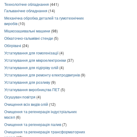
Технологічне обладнання
(441)
Гальванічне обладнання
(14)
Механічна обробка деталей та гумотехнічних
виробів
(10)
Мішкозашивальні машини
(98)
Обкаточно-гальмівні стенди
(5)
Обігрівачі
(24)
Устаткування для гомогенізації
(4)
Устаткування для мікроелектроніки
(37)
Устаткування для підігріву олій
(4)
Устаткування для ремонту електродвигунів
(9)
Устаткування для розливу
(9)
Устаткування виробництва ПЕТ
(5)
Осушувач повітря
(4)
Очищення всіх видів олій
(12)
Очищення та регенерація індустріальних
масел
(6)
Очищення та регенерація палив
(7)
Очищення та регенерація трансформаторних