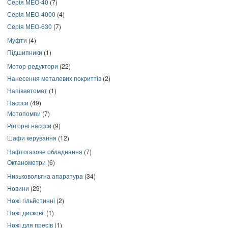
Серія МЕО-40
(7)
Серія МЕО-4000
(4)
Серія МЕО-630
(7)
Муфти
(4)
Підшипники
(1)
Мотор-редуктори
(22)
Нанесення металевих покриттів
(2)
Напівавтомат
(1)
Насоси
(49)
Мотопомпи
(7)
Роторні насоси
(9)
Шафи керування
(12)
Нафтогазове обладнання
(7)
Октанометри
(6)
Низьковольтна апаратура
(34)
Новини
(29)
Ножі гільйотинні
(2)
Ножі дискові.
(1)
Ножі для пресів
(1)