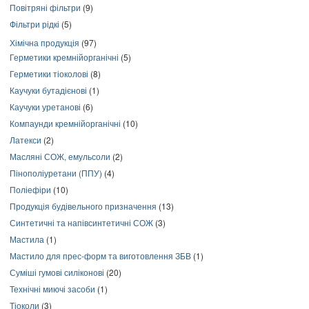
Повітряні фільтри
(9)
Фільтри рідкі
(5)
Хімічна продукція
(97)
Герметики кремнійорганічні
(5)
Герметики тіоколові
(8)
Каучуки бутадієнові
(1)
Каучуки уретанові
(6)
Компаунди кремнійорганічні
(10)
Латекси
(2)
Масляні СОЖ, емульсоли
(2)
Пінополіуретани (ППУ)
(4)
Поліефіри
(10)
Продукція будівельного призначення
(13)
Синтетичні та напівсинтетичні СОЖ
(3)
Мастила
(1)
Мастило для прес-форм та виготовлення ЗБВ
(1)
Суміші гумові силіконові
(20)
Технічні миючі засоби
(1)
Тіоколи
(3)