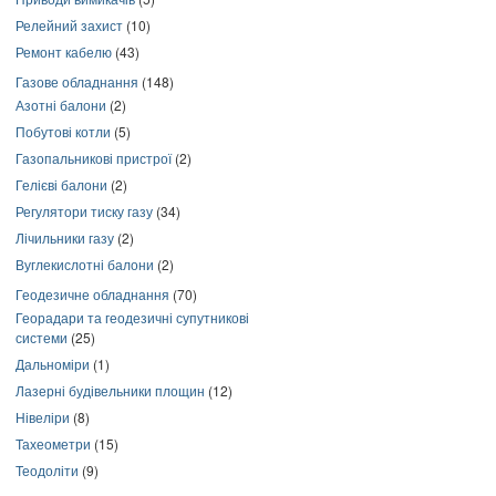
Релейний захист
(10)
Ремонт кабелю
(43)
Газове обладнання
(148)
Азотні балони
(2)
Побутові котли
(5)
Газопальникові пристрої
(2)
Гелієві балони
(2)
Регулятори тиску газу
(34)
Лічильники газу
(2)
Вуглекислотні балони
(2)
Геодезичне обладнання
(70)
Георадари та геодезичні супутникові
системи
(25)
Дальноміри
(1)
Лазерні будівельники площин
(12)
Нівеліри
(8)
Тахеометри
(15)
Теодоліти
(9)