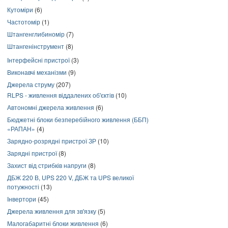
Кутоміри
(6)
Частотомір
(1)
Штангенглибиномір
(7)
Штангенінструмент
(8)
Інтерфейсні пристрої
(3)
Виконавчі механізми
(9)
Джерела струму
(207)
RLPS - живлення віддалених об'єктів
(10)
Автономні джерела живлення
(6)
Бюджетні блоки безперебійного живлення (ББП)
«РАПАН»
(4)
Зарядно-розрядні пристрої ЗР
(10)
Зарядні пристрої
(8)
Захист від стрибків напруги
(8)
ДБЖ 220 В, UPS 220 V, ДБЖ та UPS великої
потужності
(13)
Інвертори
(45)
Джерела живлення для зв'язку
(5)
Малогабаритні блоки живлення
(6)