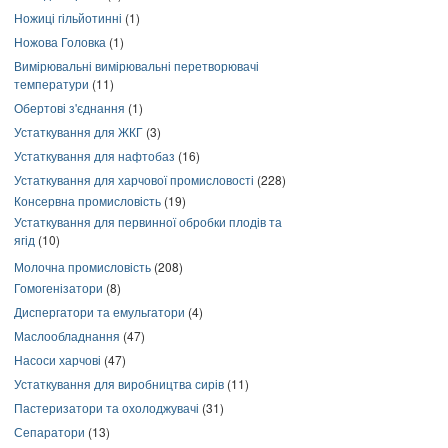
Ножиці гільйотинні
(1)
Ножова Головка
(1)
Вимірювальні вимірювальні перетворювачі
температури
(11)
Обертові з'єднання
(1)
Устаткування для ЖКГ
(3)
Устаткування для нафтобаз
(16)
Устаткування для харчової промисловості
(228)
Консервна промисловість
(19)
Устаткування для первинної обробки плодів та
ягід
(10)
Молочна промисловість
(208)
Гомогенізатори
(8)
Диспергатори та емульгатори
(4)
Маслообладнання
(47)
Насоси харчові
(47)
Устаткування для виробництва сирів
(11)
Пастеризатори та охолоджувачі
(31)
Сепаратори
(13)