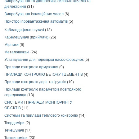
Випробування та діагностика силових кабелів та
діелектриків
(31)
Випробування ізоляційних масел
(6)
Пристрої провантаження автоматів
(5)
Кабеледефектошукачі
(12)
Кабелешукачі (приймачі)
(26)
Мірники
(6)
Металошукачі
(24)
Устаткування для перевірки насос-форсунок
(5)
Прилади контролю армування
(9)
ПРИЛАДИ КОНТРОЛЮ БЕТОНУ І ЦЕМЕНТІВ
(4)
Прилади контролю доріг та ґрунтів
(10)
Прилади контролю параметрів повітряного
середовища
(13)
СИСТЕМИ І ПРИЛАДИ МОНІТОРИНГУ
ОБ'ЄКТІВ
(11)
Системи та прилади теплового контролю
(14)
Твердоміри
(2)
Течешукачі
(17)
Товщиноміри
(23)