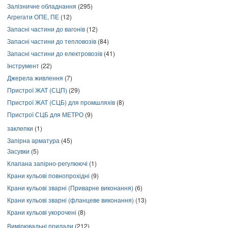
Залізничне обладнання
(295)
Агрегати ОПЕ, ПЕ
(12)
Запасні частини до вагонів
(12)
Запасні частини до тепловозів
(84)
Запасні частини до електровозів
(41)
Інструмент
(22)
Джерела живлення
(7)
Пристрої ЖАТ (СЦП)
(29)
Пристрої ЖАТ (СЦБ) для промшляхів
(8)
Пристрої СЦБ для МЕТРО
(9)
заклепки
(1)
Запірна арматура
(45)
Засувки
(5)
Клапана запірно-регулюючі
(1)
Крани кульові повнопрохідні
(9)
Крани кульові зварні (Приварне виконання)
(6)
Крани кульові зварні (фланцеве виконання)
(13)
Крани кульові укорочені
(8)
Вимірювальні прилади
(212)