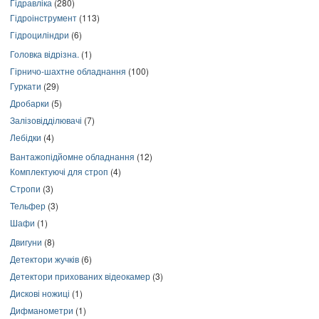
Гідравліка
(280)
Гідроінструмент
(113)
Гідроциліндри
(6)
Головка відрізна.
(1)
Гірничо-шахтне обладнання
(100)
Гуркати
(29)
Дробарки
(5)
Залізовідділювачі
(7)
Лебідки
(4)
Вантажопідйомне обладнання
(12)
Комплектуючі для строп
(4)
Стропи
(3)
Тельфер
(3)
Шафи
(1)
Двигуни
(8)
Детектори жучків
(6)
Детектори прихованих відеокамер
(3)
Дискові ножиці
(1)
Дифманометри
(1)