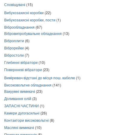
Сповіщувачі
(15)
Вибухозахисні коробки
(22)
Вибухозахисні коробки, пости
(1)
Віброобладнання
(67)
Вібровипробувальне обладнання
(13)
Віброплити
(6)
Віброрейки
(4)
Вібростоли
(7)
Глибинні вібратори
(10)
Поверхневі вібратори
(23)
Вимірювач відстані до місця пош. кабелю
(1)
Високовольтне обладнання
(141)
Вакуумні вимикачі
(23)
Доливання олій
(3)
ЗАПАСНІ ЧАСТИНИ
(1)
Камери дугогасильні
(26)
Контактори високовольтні
(8)
Масляні вимикачі
(10)
Приводи вимикачів
(5)