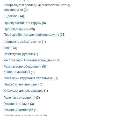
Ультразвукові прилади дефектоскопії бетону,
товщиноміри
(9)
Ендоскопи
(4)
Привід постійного струму
(8)
Пробовідбірники
(23)
Пробовідбірники для нафтопродуктів
(23)
програмне забезпечення
(1)
інше
(13)
Розмотувачі рулонів
(1)
Реєстратори. Системи збору даних
(2)
Резервуарне обладнання
(5)
Клапани дихальні
(1)
Механізми керування хлопавками
(1)
Патрубки вентиляційні
(1)
Хлопушки для резервуарів
(1)
Реле часу електронні
(3)
Ремонтні послуги
(3)
Ремонтні комплекси
(19)
Рентгенівське обладнання
(9)