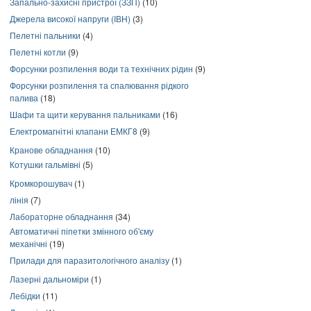
Запально-захисні пристрої (ЗЗП)
(10)
Джерела високої напруги (ІВН)
(3)
Пелетні пальники
(4)
Пелетні котли
(9)
Форсунки розпилення води та технічних рідин
(9)
Форсунки розпилення та спалювання рідкого
палива
(18)
Шафи та щити керування пальниками
(16)
Електромагнітні клапани ЕМКГ8
(9)
Кранове обладнання
(10)
Котушки гальмівні
(5)
Кромкорошувач
(1)
лінія
(7)
Лабораторне обладнання
(34)
Автоматичні піпетки змінного об'єму
механічні
(19)
Прилади для паразитологічного аналізу
(1)
Лазерні дальноміри
(1)
Лебідки
(11)