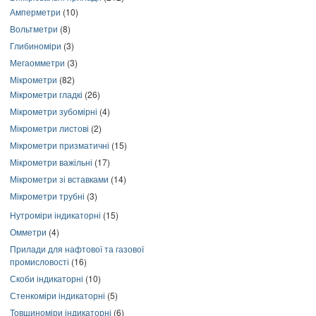
Амперметри
(10)
Вольтметри
(8)
Глибиноміри
(3)
Мегаомметри
(3)
Мікрометри
(82)
Мікрометри гладкі
(26)
Мікрометри зубомірні
(4)
Мікрометри листові
(2)
Мікрометри призматичні
(15)
Мікрометри важільні
(17)
Мікрометри зі вставками
(14)
Мікрометри трубні
(3)
Нутроміри індикаторні
(15)
Омметри
(4)
Прилади для нафтової та газової
промисловості
(16)
Скоби індикаторні
(10)
Стенкоміри індикаторні
(5)
Товщиноміри індикаторні
(6)