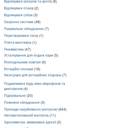
Відлякувачі гризунів та кротів
(9)
Відлякувачі птахів
(2)
Відлякувачі собак
(3)
Охоронні системи
(48)
Пакувальне обладнання
(7)
Перетворювачі тиску
(1)
Плита монтажна
(1)
Пневматика
(47)
Устаткування для подачі пари
(5)
Розподільники повітря
(6)
Ротаційні сполуки
(18)
Аксесуари для ротаційних з'єднань
(7)
Подавлювачі будь-яких мікрофонів та
диктофонів
(4)
Підігрівальне
(20)
Пожежне обладнання
(3)
Прилади неруйнівного контролю
(644)
Автоматизований контроль
(11)
Адгезиметри, вимірювачі адгезії
(2)