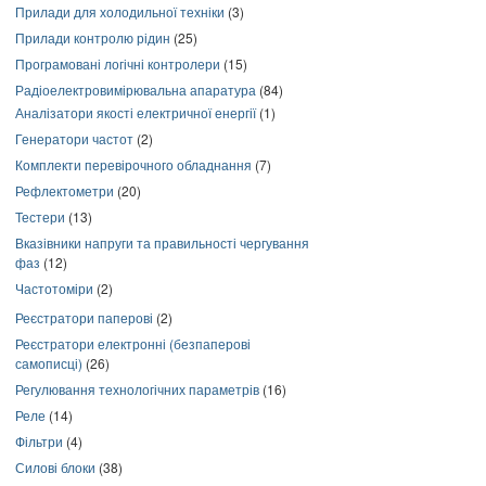
Прилади для холодильної техніки
(3)
Прилади контролю рідин
(25)
Програмовані логічні контролери
(15)
Радіоелектровимірювальна апаратура
(84)
Аналізатори якості електричної енергії
(1)
Генератори частот
(2)
Комплекти перевірочного обладнання
(7)
Рефлектометри
(20)
Тестери
(13)
Вказівники напруги та правильності чергування
фаз
(12)
Частотоміри
(2)
Реєстратори паперові
(2)
Реєстратори електронні (безпаперові
самописці)
(26)
Регулювання технологічних параметрів
(16)
Реле
(14)
Фільтри
(4)
Силові блоки
(38)