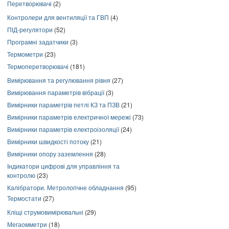
Перетворювачі
(2)
Контролери для вентиляції та ГВП
(4)
ПІД-регулятори
(52)
Програмні задатчики
(3)
Термометри
(23)
Термоперетворювачі
(181)
Вимірювання та регулювання рівня
(27)
Вимірювання параметрів вібрації
(3)
Вимірники параметрів петлі КЗ та ПЗВ
(21)
Вимірники параметрів електричної мережі
(73)
Вимірники параметрів електроізоляції
(24)
Вимірники швидкості потоку
(21)
Вимірники опору заземлення
(28)
Індикатори цифрові для управління та
контролю
(23)
Калібратори. Метрологічне обладнання
(95)
Термостати
(27)
Кліщі струмовимірювальні
(29)
Мегаомметри
(18)