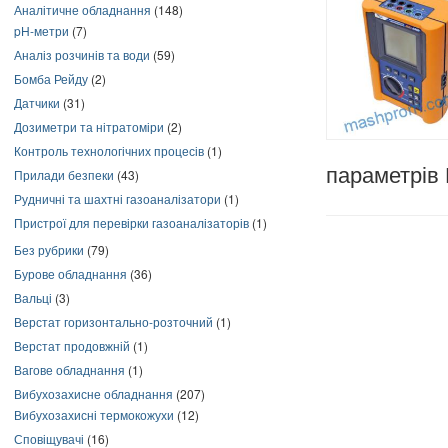
Аналітичне обладнання
(148)
pH-метри
(7)
Аналіз розчинів та води
(59)
Бомба Рейду
(2)
Датчики
(31)
Дозиметри та нітратоміри
(2)
Контроль технологічних процесів
(1)
параметрів 
Прилади безпеки
(43)
Рудничні та шахтні газоаналізатори
(1)
Пристрої для перевірки газоаналізаторів
(1)
Без рубрики
(79)
Бурове обладнання
(36)
Вальці
(3)
Верстат горизонтально-розточний
(1)
Верстат продовжній
(1)
Вагове обладнання
(1)
Вибухозахисне обладнання
(207)
Вибухозахисні термокожухи
(12)
Сповіщувачі
(16)