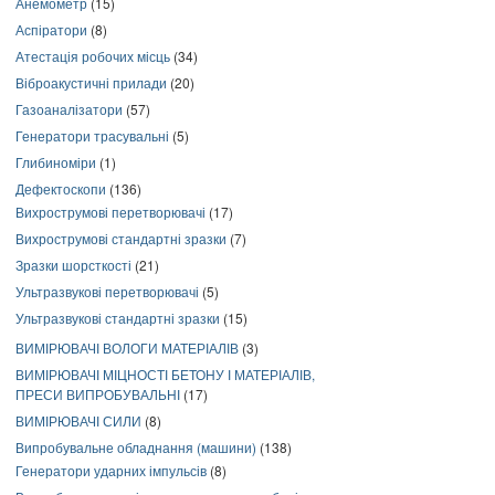
Анемометр
(15)
Аспіратори
(8)
Атестація робочих місць
(34)
Віброакустичні прилади
(20)
Газоаналізатори
(57)
Генератори трасувальні
(5)
Глибиноміри
(1)
Дефектоскопи
(136)
Вихрострумові перетворювачі
(17)
Вихрострумові стандартні зразки
(7)
Зразки шорсткості
(21)
Ультразвукові перетворювачі
(5)
Ультразвукові стандартні зразки
(15)
ВИМІРЮВАЧІ ВОЛОГИ МАТЕРІАЛІВ
(3)
ВИМІРЮВАЧІ МІЦНОСТІ БЕТОНУ І МАТЕРІАЛІВ,
ПРЕСИ ВИПРОБУВАЛЬНІ
(17)
ВИМІРЮВАЧІ СИЛИ
(8)
Випробувальне обладнання (машини)
(138)
Генератори ударних імпульсів
(8)