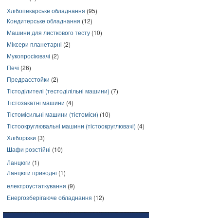
Хлібопекарське обладнання
(95)
Кондитерське обладнання
(12)
Машини для листкового тесту
(10)
Міксери планетарні
(2)
Мукопросіювачі
(2)
Печі
(26)
Предрасстойки
(2)
Тістоділителі (тестоділільні машини)
(7)
Тістозакатні машини
(4)
Тістомісильні машини (тістоміси)
(10)
Тістоокруглювальні машини (тістоокруглювачі)
(4)
Хліборізки
(3)
Шафи розстійні
(10)
Ланцюги
(1)
Ланцюги приводні
(1)
електроустаткування
(9)
Енергозберігаюче обладнання
(12)