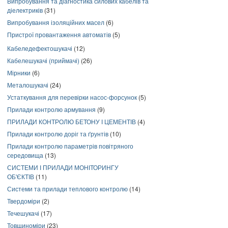
Випробування та діагностика силових кабелів та
діелектриків
(31)
Випробування ізоляційних масел
(6)
Пристрої провантаження автоматів
(5)
Кабеледефектошукачі
(12)
Кабелешукачі (приймачі)
(26)
Мірники
(6)
Металошукачі
(24)
Устаткування для перевірки насос-форсунок
(5)
Прилади контролю армування
(9)
ПРИЛАДИ КОНТРОЛЮ БЕТОНУ І ЦЕМЕНТІВ
(4)
Прилади контролю доріг та ґрунтів
(10)
Прилади контролю параметрів повітряного
середовища
(13)
СИСТЕМИ І ПРИЛАДИ МОНІТОРИНГУ
ОБ'ЄКТІВ
(11)
Системи та прилади теплового контролю
(14)
Твердоміри
(2)
Течешукачі
(17)
Товщиноміри
(23)