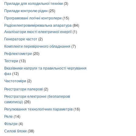
Прилади для холодильної техніки
(3)
Прилади контролю рідин
(25)
Програмовані логічні контролери
(15)
Радіоелектровимірювальна апаратура
(84)
Аналізатори якості електричної енергії
(1)
Генератори частот
(2)
Комплекти перевірочного обладнання
(7)
Рефлектометри
(20)
Тестери
(13)
Вказівники напруги та правильності чергування
фаз
(12)
Частотоміри
(2)
Реєстратори паперові
(2)
Реєстратори електронні (безпаперові
самописці)
(26)
Регулювання технологічних параметрів
(16)
Реле
(14)
Фільтри
(4)
Силові блоки
(38)