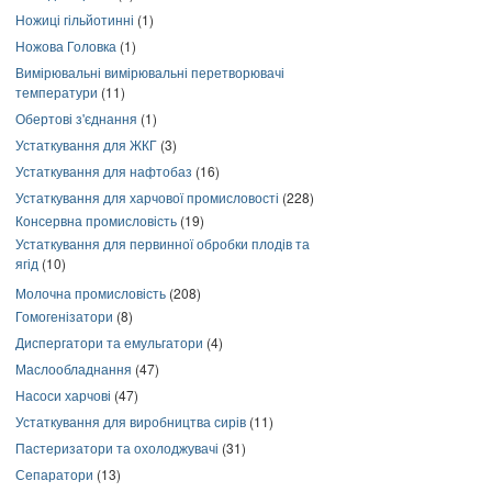
Ножиці гільйотинні
(1)
Ножова Головка
(1)
Вимірювальні вимірювальні перетворювачі
температури
(11)
Обертові з'єднання
(1)
Устаткування для ЖКГ
(3)
Устаткування для нафтобаз
(16)
Устаткування для харчової промисловості
(228)
Консервна промисловість
(19)
Устаткування для первинної обробки плодів та
ягід
(10)
Молочна промисловість
(208)
Гомогенізатори
(8)
Диспергатори та емульгатори
(4)
Маслообладнання
(47)
Насоси харчові
(47)
Устаткування для виробництва сирів
(11)
Пастеризатори та охолоджувачі
(31)
Сепаратори
(13)