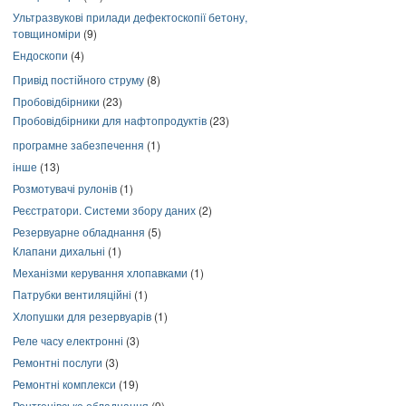
Ультразвукові прилади дефектоскопії бетону,
товщиноміри
(9)
Ендоскопи
(4)
Привід постійного струму
(8)
Пробовідбірники
(23)
Пробовідбірники для нафтопродуктів
(23)
програмне забезпечення
(1)
інше
(13)
Розмотувачі рулонів
(1)
Реєстратори. Системи збору даних
(2)
Резервуарне обладнання
(5)
Клапани дихальні
(1)
Механізми керування хлопавками
(1)
Патрубки вентиляційні
(1)
Хлопушки для резервуарів
(1)
Реле часу електронні
(3)
Ремонтні послуги
(3)
Ремонтні комплекси
(19)
Рентгенівське обладнання
(9)