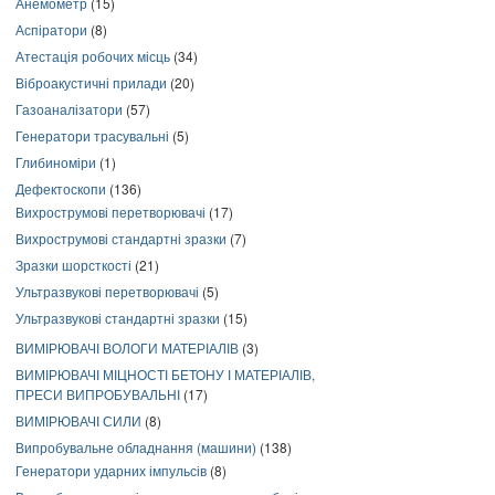
Анемометр
(15)
Аспіратори
(8)
Атестація робочих місць
(34)
Віброакустичні прилади
(20)
Газоаналізатори
(57)
Генератори трасувальні
(5)
Глибиноміри
(1)
Дефектоскопи
(136)
Вихрострумові перетворювачі
(17)
Вихрострумові стандартні зразки
(7)
Зразки шорсткості
(21)
Ультразвукові перетворювачі
(5)
Ультразвукові стандартні зразки
(15)
ВИМІРЮВАЧІ ВОЛОГИ МАТЕРІАЛІВ
(3)
ВИМІРЮВАЧІ МІЦНОСТІ БЕТОНУ І МАТЕРІАЛІВ,
ПРЕСИ ВИПРОБУВАЛЬНІ
(17)
ВИМІРЮВАЧІ СИЛИ
(8)
Випробувальне обладнання (машини)
(138)
Генератори ударних імпульсів
(8)