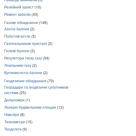
Релейний захист
(10)
Ремонт кабелю
(43)
Газове обладнання
(148)
Азотні балони
(2)
Побутові котли
(5)
Газопальникові пристрої
(2)
Гелієві балони
(2)
Регулятори тиску газу
(34)
Лічильники газу
(2)
Вуглекислотні балони
(2)
Геодезичне обладнання
(70)
Георадари та геодезичні супутникові
системи
(25)
Дальноміри
(1)
Лазерні будівельники площин
(12)
Нівеліри
(8)
Тахеометри
(15)
Теодоліти
(9)