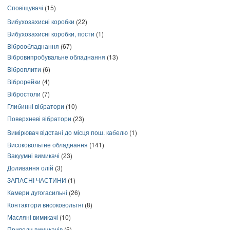
Сповіщувачі
(15)
Вибухозахисні коробки
(22)
Вибухозахисні коробки, пости
(1)
Віброобладнання
(67)
Вібровипробувальне обладнання
(13)
Віброплити
(6)
Віброрейки
(4)
Вібростоли
(7)
Глибинні вібратори
(10)
Поверхневі вібратори
(23)
Вимірювач відстані до місця пош. кабелю
(1)
Високовольтне обладнання
(141)
Вакуумні вимикачі
(23)
Доливання олій
(3)
ЗАПАСНІ ЧАСТИНИ
(1)
Камери дугогасильні
(26)
Контактори високовольтні
(8)
Масляні вимикачі
(10)
Приводи вимикачів
(5)