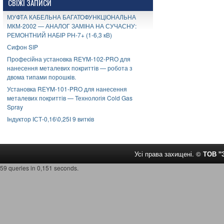
СВІЖІ ЗАПИСИ
МУФТА КАБЕЛЬНА БАГАТОФУНКЦІОНАЛЬНА
МКМ-2002 — АНАЛОГ ЗАМІНА НА СУЧАСНУ:
РЕМОНТНИЙ НАБІР РН-7+ (1-6,3 кВ)
Сифон SIP
Професійна установка REYM-102-PRO для
нанесення металевих покриттів — робота з
двома типами порошків.
Установка REYM-101-PRO для нанесення
металевих покриттів — Технологія Cold Gas
Spray
Індуктор ІСТ-0,16\0,25І 9 витків
Усі права захищені. ©
ТОВ 
59 queries in 0,151 seconds.