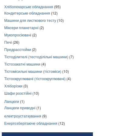
Хлібопекарське обладнання
(95)
Кондитерське обладнання
(12)
Машини для листкового тесту
(10)
Міксери планетарні
(2)
Мукопросіювачі
(2)
Печі
(26)
Предрасстойки
(2)
Тістоділителі (тестоділільні машини)
(7)
Тістозакатні машини
(4)
Тістомісильні машини (тістоміси)
(10)
Тістоокруглювачі (тістоокруглювачі)
(4)
Хліборізки
(3)
Шафи розстійні
(10)
Ланцюги
(1)
Ланцюги приводні
(1)
електроустаткування
(9)
Енергозберігаюче обладнання
(12)