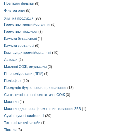
Повітряні фільтри
(9)
Фільтри рідкі
(5)
Хімічна продукція
(97)
Герметики кремнійорганічні
(5)
Герметики тіоколові
(8)
Каучуки бутадієнові
(1)
Каучуки уретанові
(6)
Компаунди кремнійорганічні
(10)
Латекси
(2)
Масляні СОЖ, емульсоли
(2)
Пінополіуретани (ППУ)
(4)
Поліефіри
(10)
Продукція будівельного призначення
(13)
Синтетичні та напівсинтетичні СОЖ
(3)
Мастила
(1)
Мастило для прес-форм та виготовлення ЗБВ
(1)
Суміші гумові силіконові
(20)
Технічні миючі засоби
(1)
Тіоколи
(3)