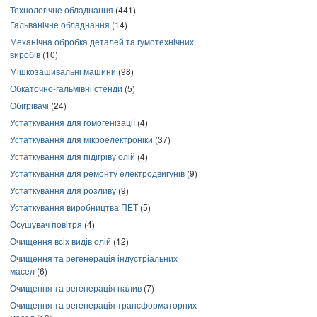
Технологічне обладнання
(441)
Гальванічне обладнання
(14)
Механічна обробка деталей та гумотехнічних
виробів
(10)
Мішкозашивальні машини
(98)
Обкаточно-гальмівні стенди
(5)
Обігрівачі
(24)
Устаткування для гомогенізації
(4)
Устаткування для мікроелектроніки
(37)
Устаткування для підігріву олій
(4)
Устаткування для ремонту електродвигунів
(9)
Устаткування для розливу
(9)
Устаткування виробництва ПЕТ
(5)
Осушувач повітря
(4)
Очищення всіх видів олій
(12)
Очищення та регенерація індустріальних
масел
(6)
Очищення та регенерація палив
(7)
Очищення та регенерація трансформаторних