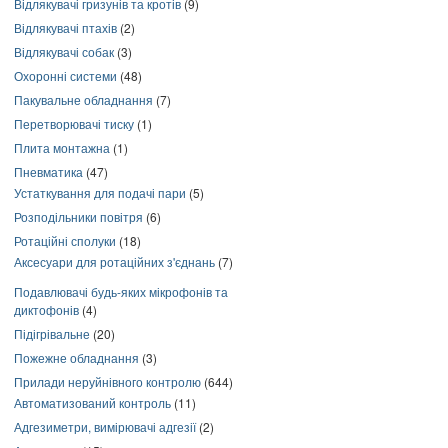
Відлякувачі гризунів та кротів
(9)
Відлякувачі птахів
(2)
Відлякувачі собак
(3)
Охоронні системи
(48)
Пакувальне обладнання
(7)
Перетворювачі тиску
(1)
Плита монтажна
(1)
Пневматика
(47)
Устаткування для подачі пари
(5)
Розподільники повітря
(6)
Ротаційні сполуки
(18)
Аксесуари для ротаційних з'єднань
(7)
Подавлювачі будь-яких мікрофонів та
диктофонів
(4)
Підігрівальне
(20)
Пожежне обладнання
(3)
Прилади неруйнівного контролю
(644)
Автоматизований контроль
(11)
Адгезиметри, вимірювачі адгезії
(2)