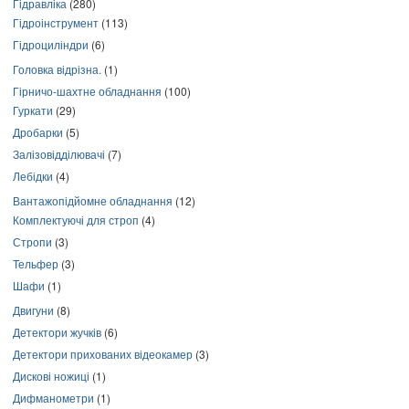
Гідравліка
(280)
Гідроінструмент
(113)
Гідроциліндри
(6)
Головка відрізна.
(1)
Гірничо-шахтне обладнання
(100)
Гуркати
(29)
Дробарки
(5)
Залізовідділювачі
(7)
Лебідки
(4)
Вантажопідйомне обладнання
(12)
Комплектуючі для строп
(4)
Стропи
(3)
Тельфер
(3)
Шафи
(1)
Двигуни
(8)
Детектори жучків
(6)
Детектори прихованих відеокамер
(3)
Дискові ножиці
(1)
Дифманометри
(1)