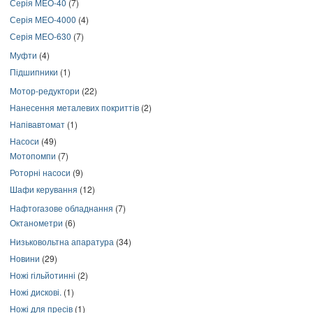
Серія МЕО-40
(7)
Серія МЕО-4000
(4)
Серія МЕО-630
(7)
Муфти
(4)
Підшипники
(1)
Мотор-редуктори
(22)
Нанесення металевих покриттів
(2)
Напівавтомат
(1)
Насоси
(49)
Мотопомпи
(7)
Роторні насоси
(9)
Шафи керування
(12)
Нафтогазове обладнання
(7)
Октанометри
(6)
Низьковольтна апаратура
(34)
Новини
(29)
Ножі гільйотинні
(2)
Ножі дискові.
(1)
Ножі для пресів
(1)