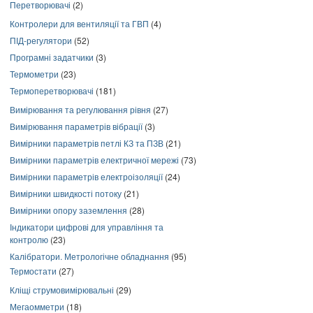
Перетворювачі
(2)
Контролери для вентиляції та ГВП
(4)
ПІД-регулятори
(52)
Програмні задатчики
(3)
Термометри
(23)
Термоперетворювачі
(181)
Вимірювання та регулювання рівня
(27)
Вимірювання параметрів вібрації
(3)
Вимірники параметрів петлі КЗ та ПЗВ
(21)
Вимірники параметрів електричної мережі
(73)
Вимірники параметрів електроізоляції
(24)
Вимірники швидкості потоку
(21)
Вимірники опору заземлення
(28)
Індикатори цифрові для управління та
контролю
(23)
Калібратори. Метрологічне обладнання
(95)
Термостати
(27)
Кліщі струмовимірювальні
(29)
Мегаомметри
(18)