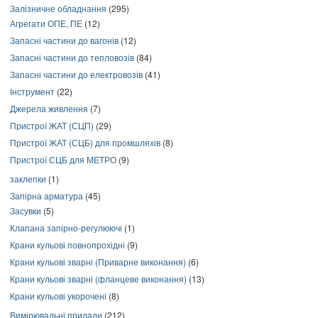
Залізничне обладнання
(295)
Агрегати ОПЕ, ПЕ
(12)
Запасні частини до вагонів
(12)
Запасні частини до тепловозів
(84)
Запасні частини до електровозів
(41)
Інструмент
(22)
Джерела живлення
(7)
Пристрої ЖАТ (СЦП)
(29)
Пристрої ЖАТ (СЦБ) для промшляхів
(8)
Пристрої СЦБ для МЕТРО
(9)
заклепки
(1)
Запірна арматура
(45)
Засувки
(5)
Клапана запірно-регулюючі
(1)
Крани кульові повнопрохідні
(9)
Крани кульові зварні (Приварне виконання)
(6)
Крани кульові зварні (фланцеве виконання)
(13)
Крани кульові укорочені
(8)
Вимірювальні прилади
(212)