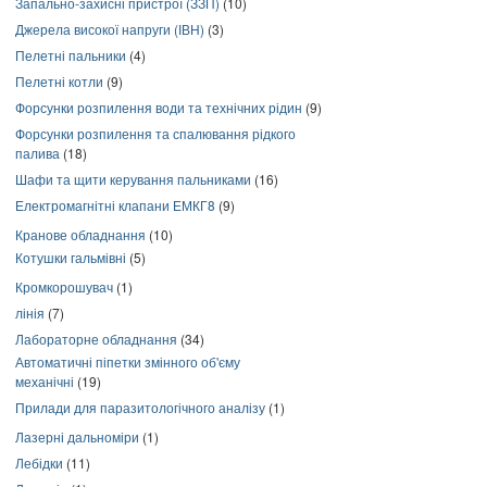
Запально-захисні пристрої (ЗЗП)
(10)
Джерела високої напруги (ІВН)
(3)
Пелетні пальники
(4)
Пелетні котли
(9)
Форсунки розпилення води та технічних рідин
(9)
Форсунки розпилення та спалювання рідкого
палива
(18)
Шафи та щити керування пальниками
(16)
Електромагнітні клапани ЕМКГ8
(9)
Кранове обладнання
(10)
Котушки гальмівні
(5)
Кромкорошувач
(1)
лінія
(7)
Лабораторне обладнання
(34)
Автоматичні піпетки змінного об'єму
механічні
(19)
Прилади для паразитологічного аналізу
(1)
Лазерні дальноміри
(1)
Лебідки
(11)