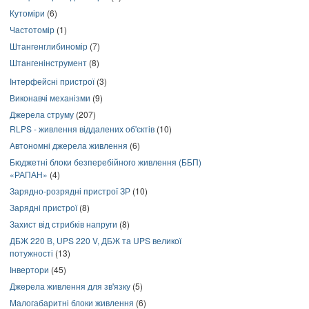
Кутоміри
(6)
Частотомір
(1)
Штангенглибиномір
(7)
Штангенінструмент
(8)
Інтерфейсні пристрої
(3)
Виконавчі механізми
(9)
Джерела струму
(207)
RLPS - живлення віддалених об'єктів
(10)
Автономні джерела живлення
(6)
Бюджетні блоки безперебійного живлення (ББП)
«РАПАН»
(4)
Зарядно-розрядні пристрої ЗР
(10)
Зарядні пристрої
(8)
Захист від стрибків напруги
(8)
ДБЖ 220 В, UPS 220 V, ДБЖ та UPS великої
потужності
(13)
Інвертори
(45)
Джерела живлення для зв'язку
(5)
Малогабаритні блоки живлення
(6)