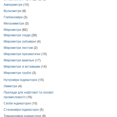
Амперметри
(10)
Вольтметри
(8)
Глибиноміри
(3)
Мегаомметри
(3)
Мікрометри
(82)
Мікрометри гладкі
(26)
Мікрометри зубомірні
(4)
Мікрометри листові
(2)
Мікрометри призматичні
(15)
Мікрометри важільні
(17)
Мікрометри зі вставками
(14)
Мікрометри трубні
(3)
Нутроміри індикаторні
(15)
Омметри
(4)
Прилади для нафтової та газової
промисловості
(16)
Скоби індикаторні
(10)
Стенкоміри індикаторні
(5)
Товщиноміри індикаторні
(6)