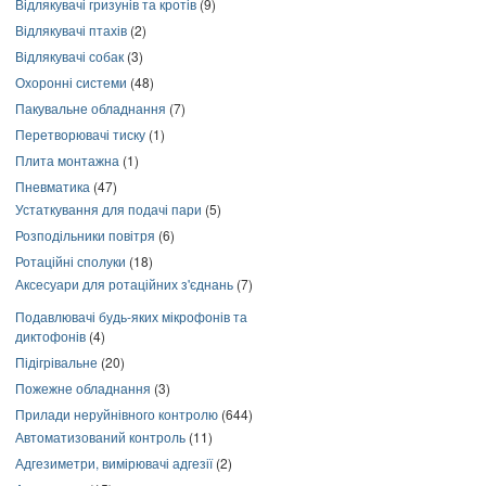
Відлякувачі гризунів та кротів
(9)
Відлякувачі птахів
(2)
Відлякувачі собак
(3)
Охоронні системи
(48)
Пакувальне обладнання
(7)
Перетворювачі тиску
(1)
Плита монтажна
(1)
Пневматика
(47)
Устаткування для подачі пари
(5)
Розподільники повітря
(6)
Ротаційні сполуки
(18)
Аксесуари для ротаційних з'єднань
(7)
Подавлювачі будь-яких мікрофонів та
диктофонів
(4)
Підігрівальне
(20)
Пожежне обладнання
(3)
Прилади неруйнівного контролю
(644)
Автоматизований контроль
(11)
Адгезиметри, вимірювачі адгезії
(2)