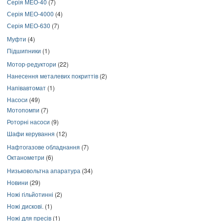
Серія МЕО-40
(7)
Серія МЕО-4000
(4)
Серія МЕО-630
(7)
Муфти
(4)
Підшипники
(1)
Мотор-редуктори
(22)
Нанесення металевих покриттів
(2)
Напівавтомат
(1)
Насоси
(49)
Мотопомпи
(7)
Роторні насоси
(9)
Шафи керування
(12)
Нафтогазове обладнання
(7)
Октанометри
(6)
Низьковольтна апаратура
(34)
Новини
(29)
Ножі гільйотинні
(2)
Ножі дискові.
(1)
Ножі для пресів
(1)