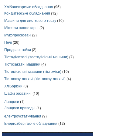
Хлібопекарське обладнання
(95)
Кондитерське обладнання
(12)
Машини для листкового тесту
(10)
Міксери планетарні
(2)
Мукопросіювачі
(2)
Печі
(26)
Предрасстойки
(2)
Тістоділителі (тестоділільні машини)
(7)
Тістозакатні машини
(4)
Тістомісильні машини (тістоміси)
(10)
Тістоокруглювачі (тістоокруглювачі)
(4)
Хліборізки
(3)
Шафи розстійні
(10)
Ланцюги
(1)
Ланцюги приводні
(1)
електроустаткування
(9)
Енергозберігаюче обладнання
(12)