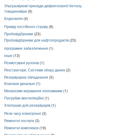
Ультразвукові прилади дефектоскопії бетону,
товщиноміри
(9)
Ендоскопи
(4)
Привід постійного струму
(8)
Пробовідбірники
(23)
Пробовідбірники для нафтопродуктів
(23)
програмне забезпечення
(1)
інше
(13)
Розмотувачі рулонів
(1)
Реєстратори. Системи збору даних
(2)
Резервуарне обладнання
(5)
Клапани дихальні
(1)
Механізми керування хлопавками
(1)
Патрубки вентиляційні
(1)
Хлопушки для резервуарів
(1)
Реле часу електронні
(3)
Ремонтні послуги
(3)
Ремонтні комплекси
(19)
Рентгенівське обладнання
(9)