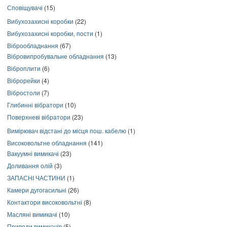
Сповіщувачі
(15)
Вибухозахисні коробки
(22)
Вибухозахисні коробки, пости
(1)
Віброобладнання
(67)
Вібровипробувальне обладнання
(13)
Віброплити
(6)
Віброрейки
(4)
Вібростоли
(7)
Глибинні вібратори
(10)
Поверхневі вібратори
(23)
Вимірювач відстані до місця пош. кабелю
(1)
Високовольтне обладнання
(141)
Вакуумні вимикачі
(23)
Доливання олій
(3)
ЗАПАСНІ ЧАСТИНИ
(1)
Камери дугогасильні
(26)
Контактори високовольтні
(8)
Масляні вимикачі
(10)
Приводи вимикачів
(5)