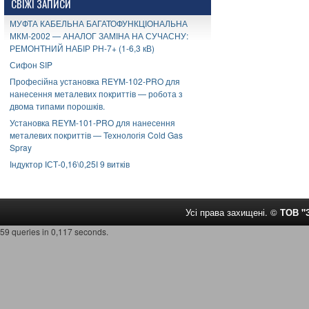
СВІЖІ ЗАПИСИ
МУФТА КАБЕЛЬНА БАГАТОФУНКЦІОНАЛЬНА
МКМ-2002 — АНАЛОГ ЗАМІНА НА СУЧАСНУ:
РЕМОНТНИЙ НАБІР РН-7+ (1-6,3 кВ)
Сифон SIP
Професійна установка REYM-102-PRO для
нанесення металевих покриттів — робота з
двома типами порошків.
Установка REYM-101-PRO для нанесення
металевих покриттів — Технологія Cold Gas
Spray
Індуктор ІСТ-0,16\0,25І 9 витків
Усі права захищені. ©
ТОВ 
59 queries in 0,117 seconds.