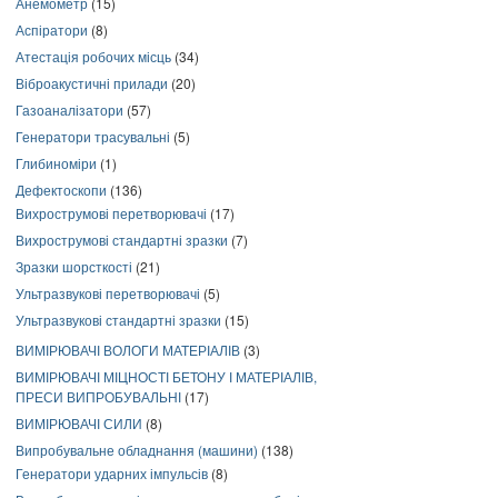
Анемометр
(15)
Аспіратори
(8)
Атестація робочих місць
(34)
Віброакустичні прилади
(20)
Газоаналізатори
(57)
Генератори трасувальні
(5)
Глибиноміри
(1)
Дефектоскопи
(136)
Вихрострумові перетворювачі
(17)
Вихрострумові стандартні зразки
(7)
Зразки шорсткості
(21)
Ультразвукові перетворювачі
(5)
Ультразвукові стандартні зразки
(15)
ВИМІРЮВАЧІ ВОЛОГИ МАТЕРІАЛІВ
(3)
ВИМІРЮВАЧІ МІЦНОСТІ БЕТОНУ І МАТЕРІАЛІВ,
ПРЕСИ ВИПРОБУВАЛЬНІ
(17)
ВИМІРЮВАЧІ СИЛИ
(8)
Випробувальне обладнання (машини)
(138)
Генератори ударних імпульсів
(8)