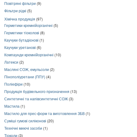
Повітряні фільтри
(9)
Фільтри рідкі
(5)
Хімічна продукція
(97)
Герметики кремнійорганічні
(5)
Герметики тіоколові
(8)
Каучуки бутадієнові
(1)
Каучуки уретанові
(6)
Компаунди кремнійорганічні
(10)
Латекси
(2)
Масляні СОЖ, емульсоли
(2)
Пінополіуретани (ППУ)
(4)
Поліефіри
(10)
Продукція будівельного призначення
(13)
Синтетичні та напівсинтетичні СОЖ
(3)
Мастила
(1)
Мастило для прес-форм та виготовлення ЗБВ
(1)
Суміші гумові силіконові
(20)
Технічні миючі засоби
(1)
Тіоколи
(3)