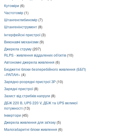
Кутоміри
(6)
Частотомір
(1)
Штангенглибиномір
(7)
Штангенінструмент
(8)
Інтерфейсні пристрої
(3)
Виконавчі механізми
(9)
Джерела струму
(207)
RLPS - живлення віддалених об'єктів
(10)
Автономні джерела живлення
(6)
Бюджетні блоки безперебійного живлення (ББП)
«РАПАН»
(4)
Зарядно-розрядні пристрої ЗР
(10)
Зарядні пристрої
(8)
Захист від стрибків напруги
(8)
ДБЖ 220 В, UPS 220 V, ДБЖ та UPS великої
потужності
(13)
Інвертори
(45)
Джерела живлення для зв'язку
(5)
Малогабаритні блоки живлення
(6)