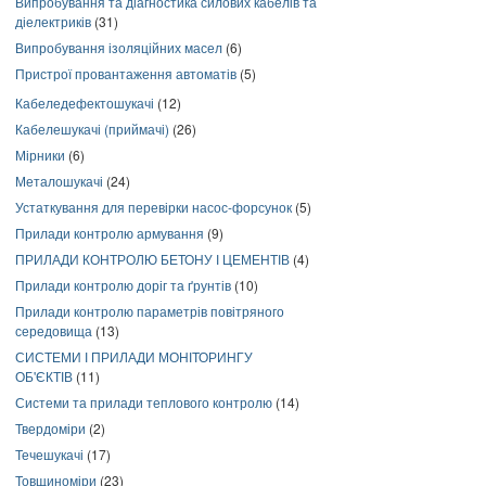
Випробування та діагностика силових кабелів та
діелектриків
(31)
Випробування ізоляційних масел
(6)
Пристрої провантаження автоматів
(5)
Кабеледефектошукачі
(12)
Кабелешукачі (приймачі)
(26)
Мірники
(6)
Металошукачі
(24)
Устаткування для перевірки насос-форсунок
(5)
Прилади контролю армування
(9)
ПРИЛАДИ КОНТРОЛЮ БЕТОНУ І ЦЕМЕНТІВ
(4)
Прилади контролю доріг та ґрунтів
(10)
Прилади контролю параметрів повітряного
середовища
(13)
СИСТЕМИ І ПРИЛАДИ МОНІТОРИНГУ
ОБ'ЄКТІВ
(11)
Системи та прилади теплового контролю
(14)
Твердоміри
(2)
Течешукачі
(17)
Товщиноміри
(23)