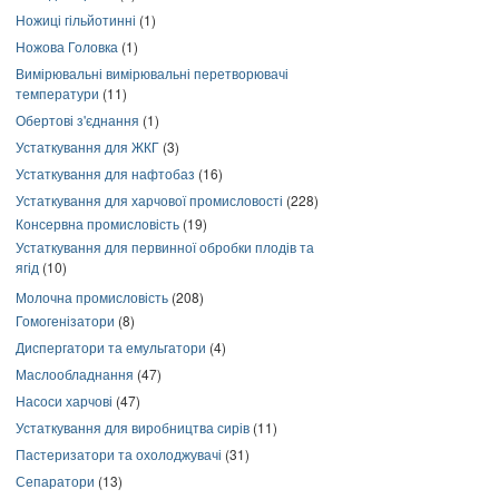
Ножиці гільйотинні
(1)
Ножова Головка
(1)
Вимірювальні вимірювальні перетворювачі
температури
(11)
Обертові з'єднання
(1)
Устаткування для ЖКГ
(3)
Устаткування для нафтобаз
(16)
Устаткування для харчової промисловості
(228)
Консервна промисловість
(19)
Устаткування для первинної обробки плодів та
ягід
(10)
Молочна промисловість
(208)
Гомогенізатори
(8)
Диспергатори та емульгатори
(4)
Маслообладнання
(47)
Насоси харчові
(47)
Устаткування для виробництва сирів
(11)
Пастеризатори та охолоджувачі
(31)
Сепаратори
(13)