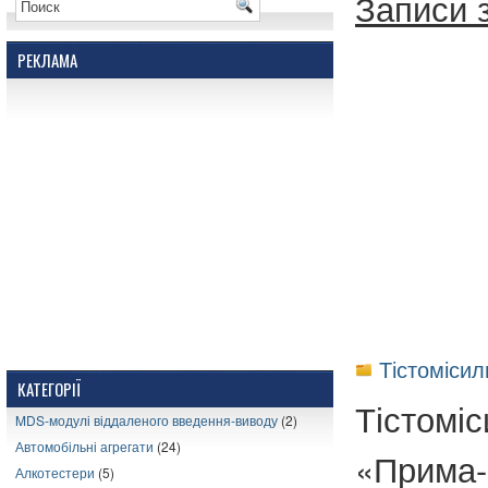
Записи 
РЕКЛАМА
Тістомісил
КАТЕГОРІЇ
Тістомі
MDS-модулі віддаленого введення-виводу
(2)
Автомобільні агрегати
(24)
«Прима
Алкотестери
(5)