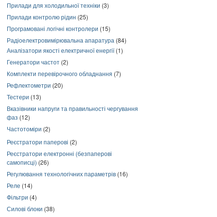
Прилади для холодильної техніки
(3)
Прилади контролю рідин
(25)
Програмовані логічні контролери
(15)
Радіоелектровимірювальна апаратура
(84)
Аналізатори якості електричної енергії
(1)
Генератори частот
(2)
Комплекти перевірочного обладнання
(7)
Рефлектометри
(20)
Тестери
(13)
Вказівники напруги та правильності чергування
фаз
(12)
Частотоміри
(2)
Реєстратори паперові
(2)
Реєстратори електронні (безпаперові
самописці)
(26)
Регулювання технологічних параметрів
(16)
Реле
(14)
Фільтри
(4)
Силові блоки
(38)