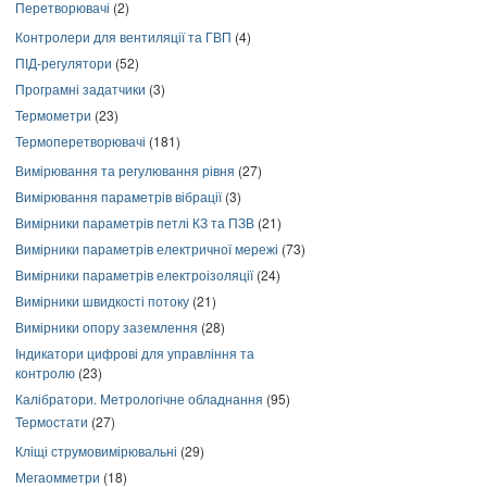
Перетворювачі
(2)
Контролери для вентиляції та ГВП
(4)
ПІД-регулятори
(52)
Програмні задатчики
(3)
Термометри
(23)
Термоперетворювачі
(181)
Вимірювання та регулювання рівня
(27)
Вимірювання параметрів вібрації
(3)
Вимірники параметрів петлі КЗ та ПЗВ
(21)
Вимірники параметрів електричної мережі
(73)
Вимірники параметрів електроізоляції
(24)
Вимірники швидкості потоку
(21)
Вимірники опору заземлення
(28)
Індикатори цифрові для управління та
контролю
(23)
Калібратори. Метрологічне обладнання
(95)
Термостати
(27)
Кліщі струмовимірювальні
(29)
Мегаомметри
(18)