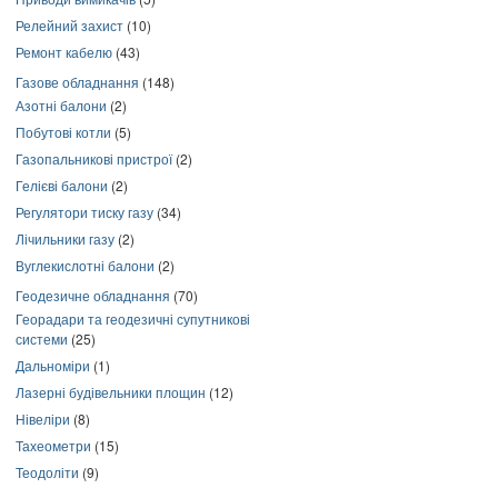
Релейний захист
(10)
Ремонт кабелю
(43)
Газове обладнання
(148)
Азотні балони
(2)
Побутові котли
(5)
Газопальникові пристрої
(2)
Гелієві балони
(2)
Регулятори тиску газу
(34)
Лічильники газу
(2)
Вуглекислотні балони
(2)
Геодезичне обладнання
(70)
Георадари та геодезичні супутникові
системи
(25)
Дальноміри
(1)
Лазерні будівельники площин
(12)
Нівеліри
(8)
Тахеометри
(15)
Теодоліти
(9)