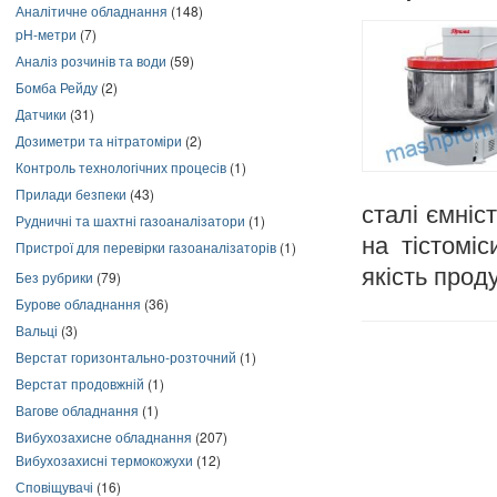
Аналітичне обладнання
(148)
pH-метри
(7)
Аналіз розчинів та води
(59)
Бомба Рейду
(2)
Датчики
(31)
Дозиметри та нітратоміри
(2)
Контроль технологічних процесів
(1)
Прилади безпеки
(43)
сталі ємніс
Рудничні та шахтні газоаналізатори
(1)
на тістомі
Пристрої для перевірки газоаналізаторів
(1)
якість проду
Без рубрики
(79)
Бурове обладнання
(36)
Вальці
(3)
Верстат горизонтально-розточний
(1)
Верстат продовжній
(1)
Вагове обладнання
(1)
Вибухозахисне обладнання
(207)
Вибухозахисні термокожухи
(12)
Сповіщувачі
(16)