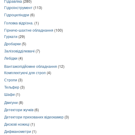
Гідравліка
(280)
Гідроінструмент
(113)
Гідроциліндри
(6)
Головка відрізна.
(1)
Гірничо-шахтне обладнання
(100)
Гуркати
(29)
Дробарки
(5)
Залізовідділювачі
(7)
Лебідки
(4)
Вантажопідйомне обладнання
(12)
Комплектуючі для строп
(4)
Стропи
(3)
Тельфер
(3)
Шафи
(1)
Двигуни
(8)
Детектори жучків
(6)
Детектори прихованих відеокамер
(3)
Дискові ножиці
(1)
Дифманометри
(1)