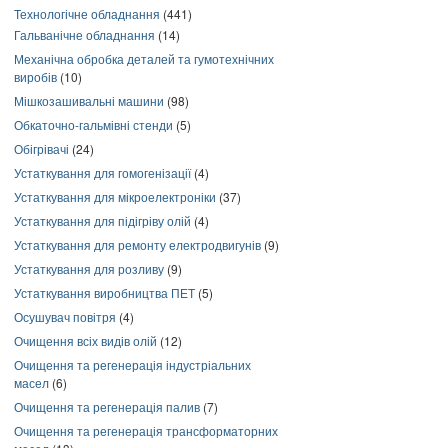
Технологічне обладнання
(441)
Гальванічне обладнання
(14)
Механічна обробка деталей та гумотехнічних
виробів
(10)
Мішкозашивальні машини
(98)
Обкаточно-гальмівні стенди
(5)
Обігрівачі
(24)
Устаткування для гомогенізації
(4)
Устаткування для мікроелектроніки
(37)
Устаткування для підігріву олій
(4)
Устаткування для ремонту електродвигунів
(9)
Устаткування для розливу
(9)
Устаткування виробництва ПЕТ
(5)
Осушувач повітря
(4)
Очищення всіх видів олій
(12)
Очищення та регенерація індустріальних
масел
(6)
Очищення та регенерація палив
(7)
Очищення та регенерація трансформаторних