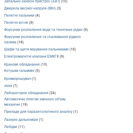
Запально-захисні пристрої (ЗЗП)
(10)
Джерела високої напруги (ІВН)
(3)
Пелетні пальники
(4)
Пелетні котли
(9)
Форсунки розпилення води та технічних рідин
(9)
Форсунки розпилення та спалювання рідкого
палива
(18)
Шафи та щити керування пальниками
(16)
Електромагнітні клапани ЕМКГ8
(9)
Кранове обладнання
(10)
Котушки гальмівні
(5)
Кромкорошувач
(1)
лінія
(7)
Лабораторне обладнання
(34)
Автоматичні піпетки змінного об'єму
механічні
(19)
Прилади для паразитологічного аналізу
(1)
Лазерні дальноміри
(1)
Лебідки
(11)