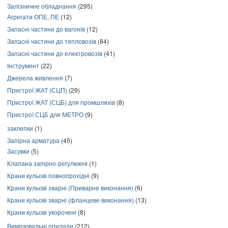
Залізничне обладнання
(295)
Агрегати ОПЕ, ПЕ
(12)
Запасні частини до вагонів
(12)
Запасні частини до тепловозів
(84)
Запасні частини до електровозів
(41)
Інструмент
(22)
Джерела живлення
(7)
Пристрої ЖАТ (СЦП)
(29)
Пристрої ЖАТ (СЦБ) для промшляхів
(8)
Пристрої СЦБ для МЕТРО
(9)
заклепки
(1)
Запірна арматура
(45)
Засувки
(5)
Клапана запірно-регулюючі
(1)
Крани кульові повнопрохідні
(9)
Крани кульові зварні (Приварне виконання)
(6)
Крани кульові зварні (фланцеве виконання)
(13)
Крани кульові укорочені
(8)
Вимірювальні прилади
(212)