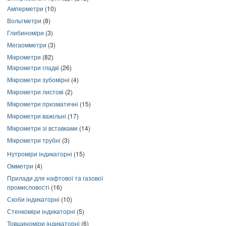
Амперметри
(10)
Вольтметри
(8)
Глибиноміри
(3)
Мегаомметри
(3)
Мікрометри
(82)
Мікрометри гладкі
(26)
Мікрометри зубомірні
(4)
Мікрометри листові
(2)
Мікрометри призматичні
(15)
Мікрометри важільні
(17)
Мікрометри зі вставками
(14)
Мікрометри трубні
(3)
Нутроміри індикаторні
(15)
Омметри
(4)
Прилади для нафтової та газової
промисловості
(16)
Скоби індикаторні
(10)
Стенкоміри індикаторні
(5)
Товщиноміри індикаторні
(6)