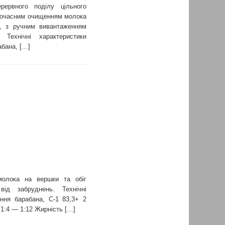
рервного поділу цільного
дночасним очищенням молока
у, з ручним вивантаженням
Технічні характеристики
абана, […]
молока на вершки та обіг
ід забруднень. Технічні
ання барабана, С-1 83,3+ 2
1:4 — 1:12 Жирність […]