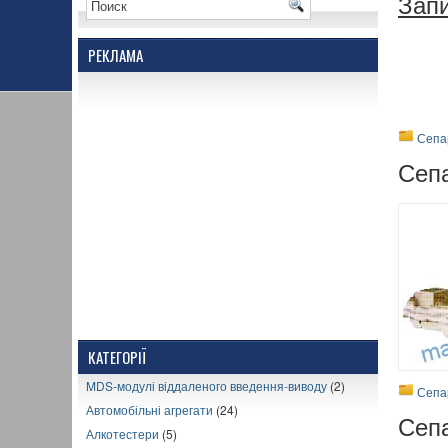
Запи
РЕКЛАМА
Сепа
Сеп
КАТЕГОРІЇ
MDS-модулі віддаленого введення-виводу
(2)
Сепа
Автомобільні агрегати
(24)
Сеп
Алкотестери
(5)