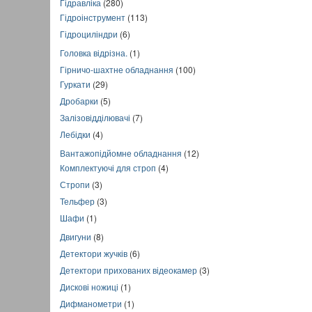
Гідравліка
(280)
Гідроінструмент
(113)
Гідроциліндри
(6)
Головка відрізна.
(1)
Гірничо-шахтне обладнання
(100)
Гуркати
(29)
Дробарки
(5)
Залізовідділювачі
(7)
Лебідки
(4)
Вантажопідйомне обладнання
(12)
Комплектуючі для строп
(4)
Стропи
(3)
Тельфер
(3)
Шафи
(1)
Двигуни
(8)
Детектори жучків
(6)
Детектори прихованих відеокамер
(3)
Дискові ножиці
(1)
Дифманометри
(1)