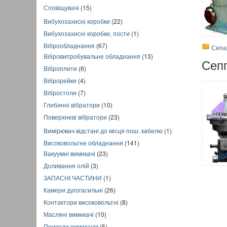
Сповіщувачі
(15)
Вибухозахисні коробки
(22)
Вибухозахисні коробки, пости
(1)
Віброобладнання
(67)
Сепа
Вібровипробувальне обладнання
(13)
Сеп
Віброплити
(6)
Віброрейки
(4)
Вібростоли
(7)
Глибинні вібратори
(10)
Поверхневі вібратори
(23)
Вимірювач відстані до місця пош. кабелю
(1)
Високовольтне обладнання
(141)
Вакуумні вимикачі
(23)
Доливання олій
(3)
ЗАПАСНІ ЧАСТИНИ
(1)
Камери дугогасильні
(26)
Контактори високовольтні
(8)
Масляні вимикачі
(10)
Приводи вимикачів
(5)