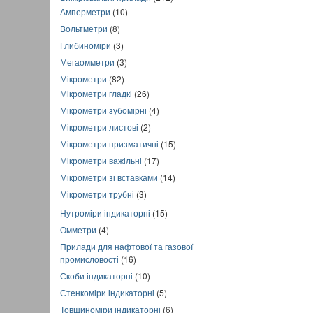
Амперметри
(10)
Вольтметри
(8)
Глибиноміри
(3)
Мегаомметри
(3)
Мікрометри
(82)
Мікрометри гладкі
(26)
Мікрометри зубомірні
(4)
Мікрометри листові
(2)
Мікрометри призматичні
(15)
Мікрометри важільні
(17)
Мікрометри зі вставками
(14)
Мікрометри трубні
(3)
Нутроміри індикаторні
(15)
Омметри
(4)
Прилади для нафтової та газової
промисловості
(16)
Скоби індикаторні
(10)
Стенкоміри індикаторні
(5)
Товщиноміри індикаторні
(6)