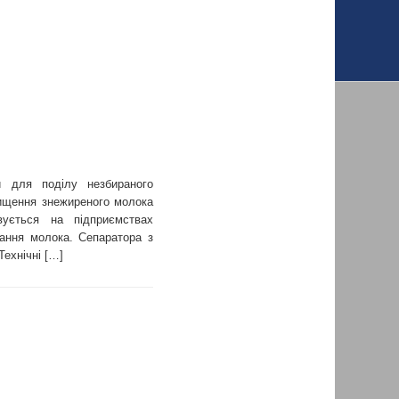
й для поділу незбираного
чищення знежиреного молока
вується на підприємствах
мання молока. Сепаратора з
Технічні […]