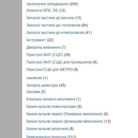
Залізничне обладнання
(295)
Агрегати ОПЕ, ПЕ
(12)
Запасні частини до вагонів
(12)
Запасні частини до тепловозів
(84)
Запасні частини до електровозів
(41)
Інструмент
(22)
Джерела живлення
(7)
Пристрої ЖАТ (СЦП)
(29)
Пристрої ЖАТ (СЦБ) для промшляхів
(8)
Пристрої СЦБ для МЕТРО
(9)
заклепки
(1)
Запірна арматура
(45)
Засувки
(5)
Клапана запірно-регулюючі
(1)
Крани кульові повнопрохідні
(9)
Крани кульові зварні (Приварне виконання)
(6)
Крани кульові зварні (фланцеве виконання)
(13)
Крани кульові укорочені
(8)
Вимірювальні прилади
(212)