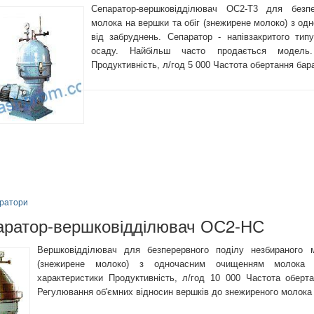
Сепаратор-вершковідділювач ОС2-Т3 для безпе
молока на вершки та обіг (знежирене молоко) з о
від забруднень. Сепаратор - напівзакритого тип
осаду. Найбільш часто продається модель. 
Продуктивність, л/год 5 000 Частота обертання бар
ратори
аратор-вершковідділювач ОС2-НС
Вершковідділювач для безперервного поділу незбираного 
(знежирене молоко) з одночасним очищенням молока в
характеристики Продуктивність, л/год 10 000 Частота оберт
Регулювання об'ємних відносин вершків до знежиреного молока 