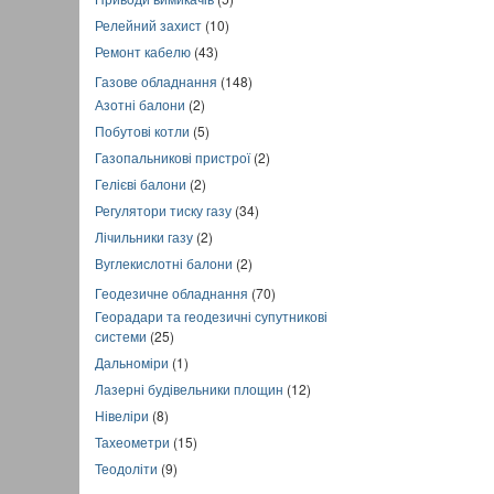
Релейний захист
(10)
Ремонт кабелю
(43)
Газове обладнання
(148)
Азотні балони
(2)
Побутові котли
(5)
Газопальникові пристрої
(2)
Гелієві балони
(2)
Регулятори тиску газу
(34)
Лічильники газу
(2)
Вуглекислотні балони
(2)
Геодезичне обладнання
(70)
Георадари та геодезичні супутникові
системи
(25)
Дальноміри
(1)
Лазерні будівельники площин
(12)
Нівеліри
(8)
Тахеометри
(15)
Теодоліти
(9)