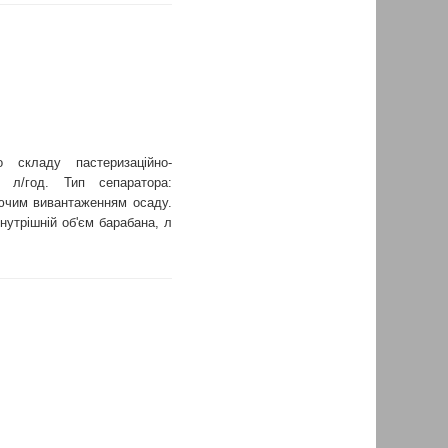
складу пастеризаційно-
 л/год. Тип сепаратора:
уючим вивантаженням осаду.
нутрішній об'єм барабана, л