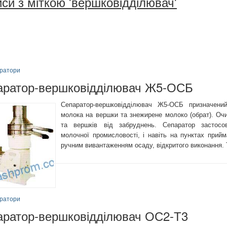
си з міткою 'вершковідділювач'
ратори
аратор-вершковідділювач Ж5-ОСБ
Сепаратор-вершковідділювач Ж5-ОСБ призначени
молока на вершки та знежирене молоко (обрат). О
та вершків від забруднень. Сепаратор застосо
молочної промисловості, і навіть на пунктах прий
ручним вивантаженням осаду, відкритого виконання. 
ратори
аратор-вершковідділювач ОС2-Т3