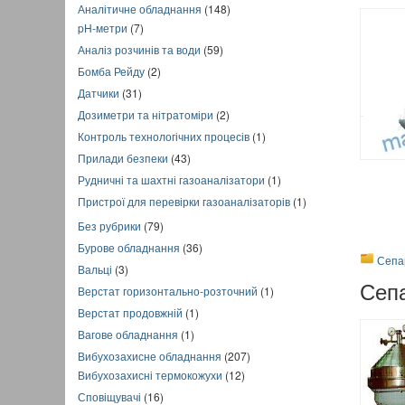
Аналітичне обладнання
(148)
pH-метри
(7)
Аналіз розчинів та води
(59)
Бомба Рейду
(2)
Датчики
(31)
Дозиметри та нітратоміри
(2)
Контроль технологічних процесів
(1)
Прилади безпеки
(43)
Рудничні та шахтні газоаналізатори
(1)
Пристрої для перевірки газоаналізаторів
(1)
Без рубрики
(79)
Бурове обладнання
(36)
Сепа
Вальці
(3)
Сеп
Верстат горизонтально-розточний
(1)
Верстат продовжній
(1)
Вагове обладнання
(1)
Вибухозахисне обладнання
(207)
Вибухозахисні термокожухи
(12)
Сповіщувачі
(16)