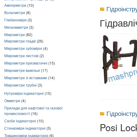
Амперметри
(10)
Гідроінстр
Вольтметри
(8)
Гідравлі
Глибиноміри
(3)
Мегаомметри
(3)
Мікрометри
(82)
Мікрометри гладкі
(26)
Мікрометри зубомірні
(4)
Мікрометри листові
(2)
Мікрометри призматичні
(15)
Мікрометри важільні
(17)
Мікрометри зі вставками
(14)
Мікрометри трубні
(3)
Нутроміри індикаторні
(15)
Омметри
(4)
Прилади для нафтової та газової
Гідроінстр
промисловості
(16)
Скоби індикаторні
(10)
Posi Loc
Стенкоміри індикаторні
(5)
Товщиноміри індикаторні
(6)