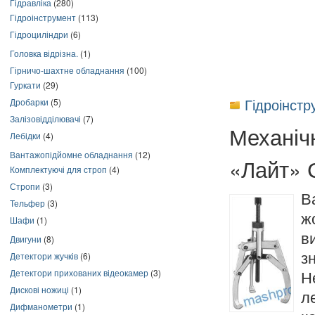
Гідравліка
(280)
Гідроінструмент
(113)
Гідроциліндри
(6)
Головка відрізна.
(1)
Гірничо-шахтне обладнання
(100)
Гуркати
(29)
Гідроінстр
Дробарки
(5)
Залізовідділювачі
(7)
Механіч
Лебідки
(4)
Вантажопідйомне обладнання
(12)
«Лайт» 
Комплектуючі для строп
(4)
Стропи
(3)
В
Тельфер
(3)
ж
Шафи
(1)
в
Двигуни
(8)
Детектори жучків
(6)
з
Детектори прихованих відеокамер
(3)
Н
Дискові ножиці
(1)
л
Дифманометри
(1)