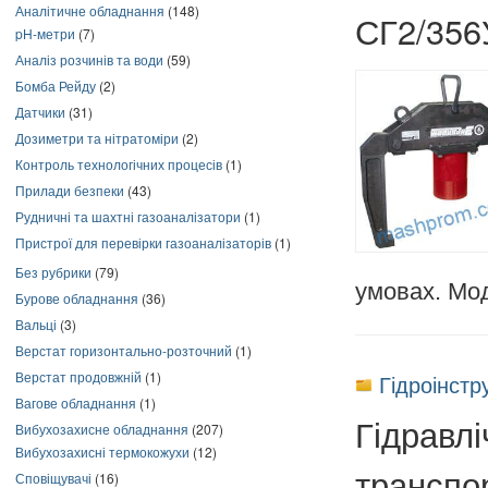
Аналітичне обладнання
(148)
СГ2/35
pH-метри
(7)
Аналіз розчинів та води
(59)
Бомба Рейду
(2)
Датчики
(31)
Дозиметри та нітратоміри
(2)
Контроль технологічних процесів
(1)
Прилади безпеки
(43)
Рудничні та шахтні газоаналізатори
(1)
Пристрої для перевірки газоаналізаторів
(1)
Без рубрики
(79)
умовах. Мо
Бурове обладнання
(36)
Вальці
(3)
Верстат горизонтально-розточний
(1)
Верстат продовжній
(1)
Гідроінстр
Вагове обладнання
(1)
Гідравлі
Вибухозахисне обладнання
(207)
Вибухозахисні термокожухи
(12)
транспо
Сповіщувачі
(16)