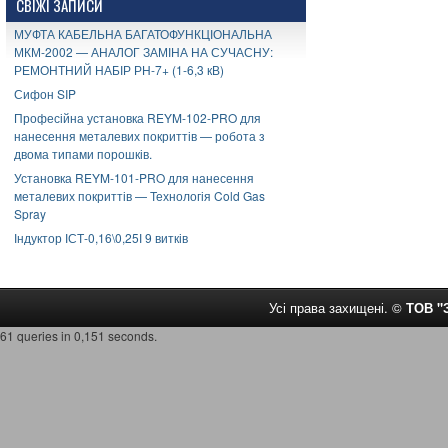
СВІЖІ ЗАПИСИ
МУФТА КАБЕЛЬНА БАГАТОФУНКЦІОНАЛЬНА
МКМ-2002 — АНАЛОГ ЗАМІНА НА СУЧАСНУ:
РЕМОНТНИЙ НАБІР РН-7+ (1-6,3 кВ)
Сифон SIP
Професійна установка REYM-102-PRO для
нанесення металевих покриттів — робота з
двома типами порошків.
Установка REYM-101-PRO для нанесення
металевих покриттів — Технологія Cold Gas
Spray
Індуктор ІСТ-0,16\0,25І 9 витків
Усі права захищені. ©
ТОВ 
61 queries in 0,151 seconds.