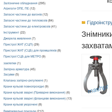
к
Залізничне обладнання
(295)
Агрегати ОПЕ, ПЕ
(12)
Запасні частини до вагонів
(12)
Запасні частини до тепловозів
(84)
Гідроінстр
Запасні частини до електровозів
(41)
Знімники
Інструмент
(22)
Джерела живлення
(7)
захвата
Пристрої ЖАТ (СЦП)
(29)
Пристрої ЖАТ (СЦБ) для промшляхів
(8)
Пристрої СЦБ для МЕТРО
(9)
заклепки
(1)
Запірна арматура
(45)
Засувки
(5)
Клапана запірно-регулюючі
(1)
Крани кульові повнопрохідні
(9)
Крани кульові зварні (Приварне виконання)
(6)
Крани кульові зварні (фланцеве виконання)
(13)
Крани кульові укорочені
(8)
Вимірювальні прилади
(212)