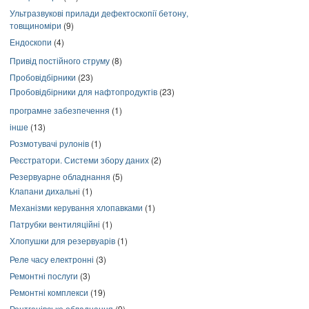
Ультразвукові прилади дефектоскопії бетону,
товщиноміри
(9)
Ендоскопи
(4)
Привід постійного струму
(8)
Пробовідбірники
(23)
Пробовідбірники для нафтопродуктів
(23)
програмне забезпечення
(1)
інше
(13)
Розмотувачі рулонів
(1)
Реєстратори. Системи збору даних
(2)
Резервуарне обладнання
(5)
Клапани дихальні
(1)
Механізми керування хлопавками
(1)
Патрубки вентиляційні
(1)
Хлопушки для резервуарів
(1)
Реле часу електронні
(3)
Ремонтні послуги
(3)
Ремонтні комплекси
(19)
Рентгенівське обладнання
(9)