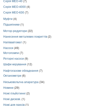
Серія МЕО-40
(7)
Серія МЕО-4000
(4)
Серія МЕО-630
(7)
Муфти
(4)
Підшипники
(1)
Мотор-редуктори
(22)
Нанесення металевих покриттів
(2)
Напівавтомат
(1)
Насоси
(49)
Мотопомпи
(7)
Роторні насоси
(9)
Шафи керування
(12)
Нафтогазове обладнання
(7)
Октанометри
(6)
Низьковольтна апаратура
(34)
Новини
(29)
Ножі гільйотинні
(2)
Ножі дискові.
(1)
Ножі для пресів
(1)