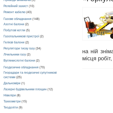
Релейний захист
(10)
Ремонт кабелю
(43)
Газове обладнання
(148)
Азотні балони
(2)
Побутові котли
(5)
Газопальникові пристрої
(2)
Гелієві балони
(2)
Регулятори тиску газу
(34)
на ній зні
Лічильники газу
(2)
місця робіт
Вуглекислотні балони
(2)
Геодезичне обладнання
(70)
Георадари та геодезичні супутникові
системи
(25)
Дальноміри
(1)
Лазерні будівельники площин
(12)
Нівеліри
(8)
Тахеометри
(15)
Теодоліти
(9)