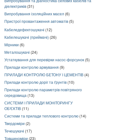
Випробування та діагностика силових кабелів та
діелектриків
(31)
Випробування ізоляційних масел
(6)
Пристрої провантаження автоматів
(5)
Кабеледефектошукачі
(12)
Кабелешукачі (приймачі)
(26)
Мірники
(6)
Металошукачі
(24)
Устаткування для перевірки насос-форсунок
(5)
Прилади контролю армування
(9)
ПРИЛАДИ КОНТРОЛЮ БЕТОНУ І ЦЕМЕНТІВ
(4)
Прилади контролю доріг та ґрунтів
(10)
Прилади контролю параметрів повітряного
середовища
(13)
СИСТЕМИ І ПРИЛАДИ МОНІТОРИНГУ
ОБ'ЄКТІВ
(11)
Системи та прилади теплового контролю
(14)
Твердоміри
(2)
Течешукачі
(17)
Товщиноміри
(23)