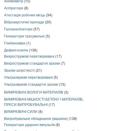
Анемометр
(15)
Аспіратори
(8)
Атестація робочих місць
(34)
Віброакустичні прилади
(20)
Газоаналізатори
(57)
Генератори трасувальні
(5)
Глибиноміри
(1)
Дефектоскопи
(136)
Вихрострумові перетворювачі
(17)
Вихрострумові стандартні зразки
(7)
Зразки шорсткості
(21)
Ультразвукові перетворювачі
(5)
Ультразвукові стандартні зразки
(15)
ВИМІРЮВАЧІ ВОЛОГИ МАТЕРІАЛІВ
(3)
ВИМІРЮВАЧІ МІЦНОСТІ БЕТОНУ І МАТЕРІАЛІВ,
ПРЕСИ ВИПРОБУВАЛЬНІ
(17)
ВИМІРЮВАЧІ СИЛИ
(8)
Випробувальне обладнання (машини)
(138)
Генератори ударних імпульсів
(8)