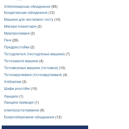
Хлібопекарське обладнання
(95)
Кондитерське обладнання
(12)
Машини для листкового тесту
(10)
Міксери планетарні
(2)
Мукопросіювачі
(2)
Печі
(26)
Предрасстойки
(2)
Тістоділителі (тестоділільні машини)
(7)
Тістозакатні машини
(4)
Тістомісильні машини (тістоміси)
(10)
Тістоокруглювачі (тістоокруглювачі)
(4)
Хліборізки
(3)
Шафи розстійні
(10)
Ланцюги
(1)
Ланцюги приводні
(1)
електроустаткування
(9)
Енергозберігаюче обладнання
(12)