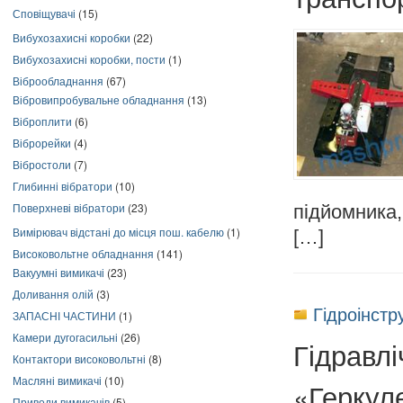
Сповіщувачі
(15)
Вибухозахисні коробки
(22)
Вибухозахисні коробки, пости
(1)
Віброобладнання
(67)
Вібровипробувальне обладнання
(13)
Віброплити
(6)
Віброрейки
(4)
Вібростоли
(7)
Глибинні вібратори
(10)
Поверхневі вібратори
(23)
підйомника,
Вимірювач відстані до місця пош. кабелю
(1)
[…]
Високовольтне обладнання
(141)
Вакуумні вимикачі
(23)
Доливання олій
(3)
Гідроінстр
ЗАПАСНІ ЧАСТИНИ
(1)
Камери дугогасильні
(26)
Гідравлі
Контактори високовольтні
(8)
Масляні вимикачі
(10)
«Геркул
Приводи вимикачів
(5)