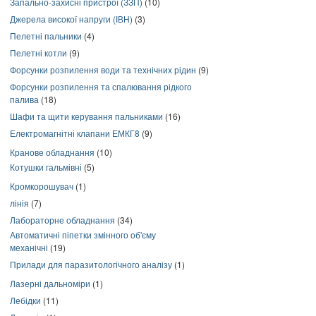
Запально-захисні пристрої (ЗЗП)
(10)
Джерела високої напруги (ІВН)
(3)
Пелетні пальники
(4)
Пелетні котли
(9)
Форсунки розпилення води та технічних рідин
(9)
Форсунки розпилення та спалювання рідкого
палива
(18)
Шафи та щити керування пальниками
(16)
Електромагнітні клапани ЕМКГ8
(9)
Кранове обладнання
(10)
Котушки гальмівні
(5)
Кромкорошувач
(1)
лінія
(7)
Лабораторне обладнання
(34)
Автоматичні піпетки змінного об'єму
механічні
(19)
Прилади для паразитологічного аналізу
(1)
Лазерні дальноміри
(1)
Лебідки
(11)