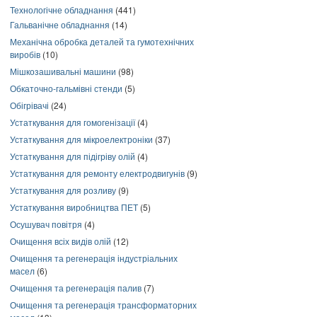
Технологічне обладнання
(441)
Гальванічне обладнання
(14)
Механічна обробка деталей та гумотехнічних
виробів
(10)
Мішкозашивальні машини
(98)
Обкаточно-гальмівні стенди
(5)
Обігрівачі
(24)
Устаткування для гомогенізації
(4)
Устаткування для мікроелектроніки
(37)
Устаткування для підігріву олій
(4)
Устаткування для ремонту електродвигунів
(9)
Устаткування для розливу
(9)
Устаткування виробництва ПЕТ
(5)
Осушувач повітря
(4)
Очищення всіх видів олій
(12)
Очищення та регенерація індустріальних
масел
(6)
Очищення та регенерація палив
(7)
Очищення та регенерація трансформаторних