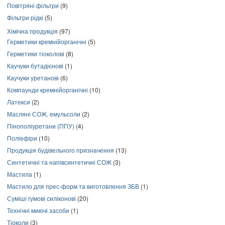
Повітряні фільтри
(9)
Фільтри рідкі
(5)
Хімічна продукція
(97)
Герметики кремнійорганічні
(5)
Герметики тіоколові
(8)
Каучуки бутадієнові
(1)
Каучуки уретанові
(6)
Компаунди кремнійорганічні
(10)
Латекси
(2)
Масляні СОЖ, емульсоли
(2)
Пінополіуретани (ППУ)
(4)
Поліефіри
(10)
Продукція будівельного призначення
(13)
Синтетичні та напівсинтетичні СОЖ
(3)
Мастила
(1)
Мастило для прес-форм та виготовлення ЗБВ
(1)
Суміші гумові силіконові
(20)
Технічні миючі засоби
(1)
Тіоколи
(3)