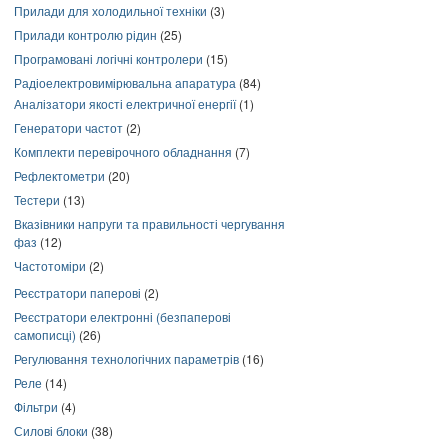
Прилади для холодильної техніки
(3)
Прилади контролю рідин
(25)
Програмовані логічні контролери
(15)
Радіоелектровимірювальна апаратура
(84)
Аналізатори якості електричної енергії
(1)
Генератори частот
(2)
Комплекти перевірочного обладнання
(7)
Рефлектометри
(20)
Тестери
(13)
Вказівники напруги та правильності чергування
фаз
(12)
Частотоміри
(2)
Реєстратори паперові
(2)
Реєстратори електронні (безпаперові
самописці)
(26)
Регулювання технологічних параметрів
(16)
Реле
(14)
Фільтри
(4)
Силові блоки
(38)