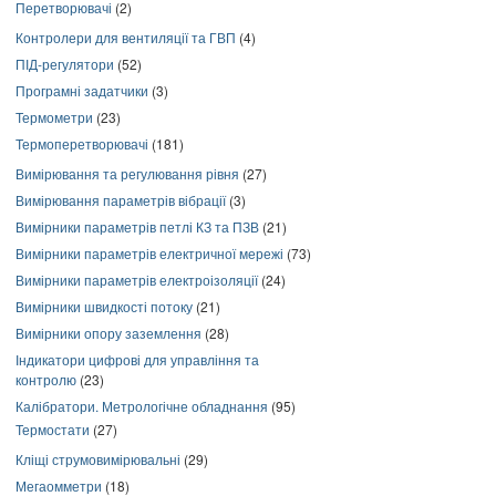
Перетворювачі
(2)
Контролери для вентиляції та ГВП
(4)
ПІД-регулятори
(52)
Програмні задатчики
(3)
Термометри
(23)
Термоперетворювачі
(181)
Вимірювання та регулювання рівня
(27)
Вимірювання параметрів вібрації
(3)
Вимірники параметрів петлі КЗ та ПЗВ
(21)
Вимірники параметрів електричної мережі
(73)
Вимірники параметрів електроізоляції
(24)
Вимірники швидкості потоку
(21)
Вимірники опору заземлення
(28)
Індикатори цифрові для управління та
контролю
(23)
Калібратори. Метрологічне обладнання
(95)
Термостати
(27)
Кліщі струмовимірювальні
(29)
Мегаомметри
(18)