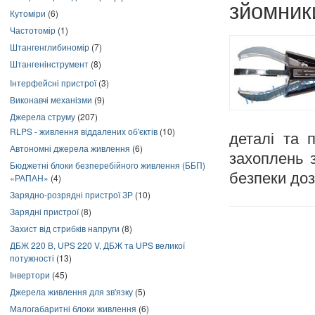
зйомник
Кутоміри
(6)
Частотомір
(1)
Штангенглибиномір
(7)
Штангенінструмент
(8)
Інтерфейсні пристрої
(3)
Виконавчі механізми
(9)
Джерела струму
(207)
RLPS - живлення віддалених об'єктів
(10)
деталі та 
Автономні джерела живлення
(6)
захоплень з
Бюджетні блоки безперебійного живлення (ББП)
безпеки доз
«РАПАН»
(4)
Зарядно-розрядні пристрої ЗР
(10)
Зарядні пристрої
(8)
Захист від стрибків напруги
(8)
ДБЖ 220 В, UPS 220 V, ДБЖ та UPS великої
потужності
(13)
Інвертори
(45)
Джерела живлення для зв'язку
(5)
Малогабаритні блоки живлення
(6)