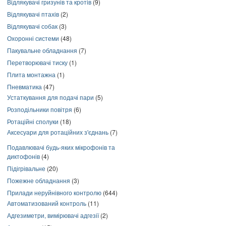
Відлякувачі гризунів та кротів
(9)
Відлякувачі птахів
(2)
Відлякувачі собак
(3)
Охоронні системи
(48)
Пакувальне обладнання
(7)
Перетворювачі тиску
(1)
Плита монтажна
(1)
Пневматика
(47)
Устаткування для подачі пари
(5)
Розподільники повітря
(6)
Ротаційні сполуки
(18)
Аксесуари для ротаційних з'єднань
(7)
Подавлювачі будь-яких мікрофонів та
диктофонів
(4)
Підігрівальне
(20)
Пожежне обладнання
(3)
Прилади неруйнівного контролю
(644)
Автоматизований контроль
(11)
Адгезиметри, вимірювачі адгезії
(2)