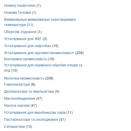
Ножиці гільйотинні
(1)
Ножова Головка
(1)
Вимірювальні вимірювальні перетворювачі
температури
(11)
Обертові з'єднання
(1)
Устаткування для ЖКГ
(3)
Устаткування для нафтобаз
(16)
Устаткування для харчової промисловості
(228)
Консервна промисловість
(19)
Устаткування для первинної обробки плодів та
ягід
(10)
Молочна промисловість
(208)
Гомогенізатори
(8)
Диспергатори та емульгатори
(4)
Маслообладнання
(47)
Насоси харчові
(47)
Устаткування для виробництва сирів
(11)
Пастеризатори та охолоджувачі
(31)
Сепаратори
(13)