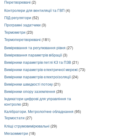
Перетворювачі
(2)
Контролери для вентиляції та ГВП
(4)
ПІД-регулятори
(52)
Програмні задатчики
(3)
Термометри
(23)
Термоперетворювачі
(181)
Вимірювання та регулювання рівня
(27)
Вимірювання параметрів вібрації
(3)
Вимірники параметрів петлі КЗ та ПЗВ
(21)
Вимірники параметрів електричної мережі
(73)
Вимірники параметрів електроізоляції
(24)
Вимірники швидкості потоку
(21)
Вимірники опору заземлення
(28)
Індикатори цифрові для управління та
контролю
(23)
Калібратори. Метрологічне обладнання
(95)
Термостати
(27)
Кліщі струмовимірювальні
(29)
Мегаомметри
(18)