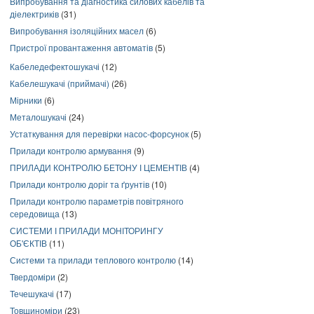
Випробування та діагностика силових кабелів та
діелектриків
(31)
Випробування ізоляційних масел
(6)
Пристрої провантаження автоматів
(5)
Кабеледефектошукачі
(12)
Кабелешукачі (приймачі)
(26)
Мірники
(6)
Металошукачі
(24)
Устаткування для перевірки насос-форсунок
(5)
Прилади контролю армування
(9)
ПРИЛАДИ КОНТРОЛЮ БЕТОНУ І ЦЕМЕНТІВ
(4)
Прилади контролю доріг та ґрунтів
(10)
Прилади контролю параметрів повітряного
середовища
(13)
СИСТЕМИ І ПРИЛАДИ МОНІТОРИНГУ
ОБ'ЄКТІВ
(11)
Системи та прилади теплового контролю
(14)
Твердоміри
(2)
Течешукачі
(17)
Товщиноміри
(23)