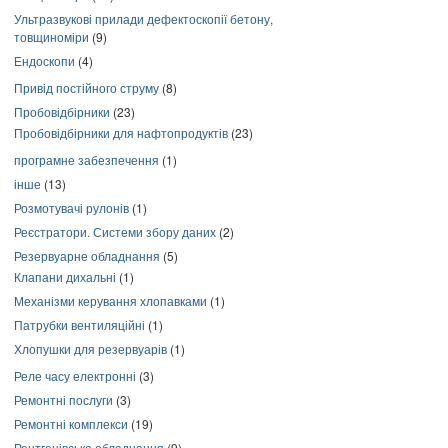
Ультразвукові прилади дефектоскопії бетону,
товщиноміри
(9)
Ендоскопи
(4)
Привід постійного струму
(8)
Пробовідбірники
(23)
Пробовідбірники для нафтопродуктів
(23)
програмне забезпечення
(1)
інше
(13)
Розмотувачі рулонів
(1)
Реєстратори. Системи збору даних
(2)
Резервуарне обладнання
(5)
Клапани дихальні
(1)
Механізми керування хлопавками
(1)
Патрубки вентиляційні
(1)
Хлопушки для резервуарів
(1)
Реле часу електронні
(3)
Ремонтні послуги
(3)
Ремонтні комплекси
(19)
Рентгенівське обладнання
(9)