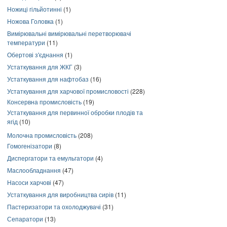
Ножиці гільйотинні
(1)
Ножова Головка
(1)
Вимірювальні вимірювальні перетворювачі
температури
(11)
Обертові з'єднання
(1)
Устаткування для ЖКГ
(3)
Устаткування для нафтобаз
(16)
Устаткування для харчової промисловості
(228)
Консервна промисловість
(19)
Устаткування для первинної обробки плодів та
ягід
(10)
Молочна промисловість
(208)
Гомогенізатори
(8)
Диспергатори та емульгатори
(4)
Маслообладнання
(47)
Насоси харчові
(47)
Устаткування для виробництва сирів
(11)
Пастеризатори та охолоджувачі
(31)
Сепаратори
(13)