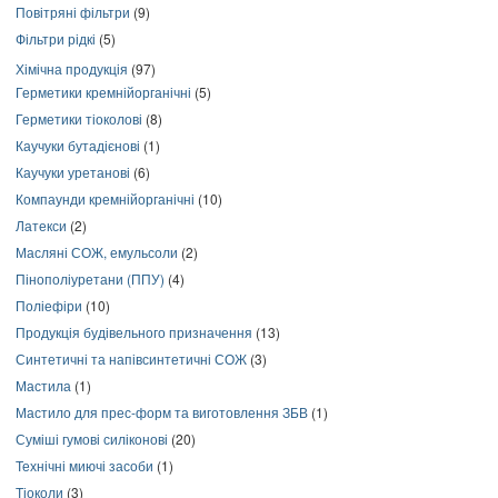
Повітряні фільтри
(9)
Фільтри рідкі
(5)
Хімічна продукція
(97)
Герметики кремнійорганічні
(5)
Герметики тіоколові
(8)
Каучуки бутадієнові
(1)
Каучуки уретанові
(6)
Компаунди кремнійорганічні
(10)
Латекси
(2)
Масляні СОЖ, емульсоли
(2)
Пінополіуретани (ППУ)
(4)
Поліефіри
(10)
Продукція будівельного призначення
(13)
Синтетичні та напівсинтетичні СОЖ
(3)
Мастила
(1)
Мастило для прес-форм та виготовлення ЗБВ
(1)
Суміші гумові силіконові
(20)
Технічні миючі засоби
(1)
Тіоколи
(3)