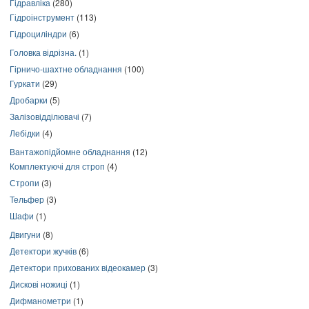
Гідравліка
(280)
Гідроінструмент
(113)
Гідроциліндри
(6)
Головка відрізна.
(1)
Гірничо-шахтне обладнання
(100)
Гуркати
(29)
Дробарки
(5)
Залізовідділювачі
(7)
Лебідки
(4)
Вантажопідйомне обладнання
(12)
Комплектуючі для строп
(4)
Стропи
(3)
Тельфер
(3)
Шафи
(1)
Двигуни
(8)
Детектори жучків
(6)
Детектори прихованих відеокамер
(3)
Дискові ножиці
(1)
Дифманометри
(1)