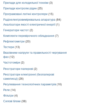
Прилади для холодильної техніки
(3)
Прилади контролю рідин
(25)
Програмовані логічні контролери
(15)
Радіоелектровимірювальна апаратура
(84)
Аналізатори якості електричної енергії
(1)
Генератори частот
(2)
Комплекти перевірочного обладнання
(7)
Рефлектометри
(20)
Тестери
(13)
Вказівники напруги та правильності чергування
фаз
(12)
Частотоміри
(2)
Реєстратори паперові
(2)
Реєстратори електронні (безпаперові
самописці)
(26)
Регулювання технологічних параметрів
(16)
Реле
(14)
Фільтри
(4)
Силові блоки
(38)