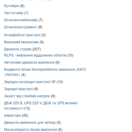
Кутоміри
(6)
Частотомір
(1)
Штангенглибиномір
(7)
Штангенінструмент
(8)
Інтерфейсні пристрої
(3)
Виконавчі механізми
(9)
Джерела струму
(207)
RLPS - живлення віддалених об'єктів
(10)
Автономні джерела живлення
(6)
Бюджетні блоки безперебійного живлення (ББП)
«РАПАН»
(4)
Зарядно-розрядні пристрої ЗР
(10)
Зарядні пристрої
(8)
Захист від стрибків напруги
(8)
ДБЖ 220 В, UPS 220 V, ДБЖ та UPS великої
потужності
(13)
Інвертори
(45)
Джерела живлення для зв'язку
(5)
Малогабаритні блоки живлення
(6)