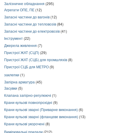
Залізничне обладнання
(295)
Агрегати ОПЕ, ПЕ
(12)
Запасні частини до вагонів
(12)
Запасні частини до тепловозів
(84)
Запасні частини до електровозів
(41)
Інструмент
(22)
Джерела живлення
(7)
Пристрої ЖАТ (СЦП)
(29)
Пристрої ЖАТ (СЦБ) для промшляхів
(8)
Пристрої СЦБ для МЕТРО
(9)
заклепки
(1)
Запірна арматура
(45)
Засувки
(5)
Клапана запірно-регулюючі
(1)
Крани кульові повнопрохідні
(9)
Крани кульові зварні (Приварне виконання)
(6)
Крани кульові зварні (фланцеве виконання)
(13)
Крани кульові укорочені
(8)
Вимірювальні прилади
(212)