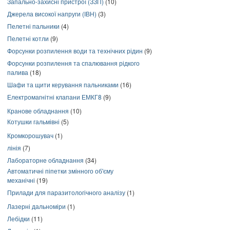
Запально-захисні пристрої (ЗЗП)
(10)
Джерела високої напруги (ІВН)
(3)
Пелетні пальники
(4)
Пелетні котли
(9)
Форсунки розпилення води та технічних рідин
(9)
Форсунки розпилення та спалювання рідкого
палива
(18)
Шафи та щити керування пальниками
(16)
Електромагнітні клапани ЕМКГ8
(9)
Кранове обладнання
(10)
Котушки гальмівні
(5)
Кромкорошувач
(1)
лінія
(7)
Лабораторне обладнання
(34)
Автоматичні піпетки змінного об'єму
механічні
(19)
Прилади для паразитологічного аналізу
(1)
Лазерні дальноміри
(1)
Лебідки
(11)