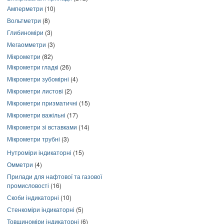
Амперметри
(10)
Вольтметри
(8)
Глибиноміри
(3)
Мегаомметри
(3)
Мікрометри
(82)
Мікрометри гладкі
(26)
Мікрометри зубомірні
(4)
Мікрометри листові
(2)
Мікрометри призматичні
(15)
Мікрометри важільні
(17)
Мікрометри зі вставками
(14)
Мікрометри трубні
(3)
Нутроміри індикаторні
(15)
Омметри
(4)
Прилади для нафтової та газової
промисловості
(16)
Скоби індикаторні
(10)
Стенкоміри індикаторні
(5)
Товщиноміри індикаторні
(6)