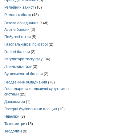
Релейний захист
(10)
Ремонт кабелю
(43)
Газове обладнання
(148)
Азотні балони
(2)
Побутові котли
(5)
Газопальникові пристрої
(2)
Гелієві балони
(2)
Регулятори тиску газу
(34)
Лічильники газу
(2)
Вуглекислотні балони
(2)
Геодезичне обладнання
(70)
Георадари та геодезичні супутникові
системи
(25)
Дальноміри
(1)
Лазерні будівельники площин
(12)
Нівеліри
(8)
Тахеометри
(15)
Теодоліти
(9)