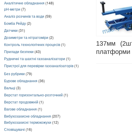
Аналітичне обладнання
(148)
pH-метри
(7)
Аналіз розчинів та води
(59)
Бомба Рейду
(2)
Датчики
(31)
Дозиметри та нітратоміри
(2)
137мм (2ш
Контроль технологічних процесів
(1)
платформи 
Прилади безпеки
(43)
Рудничні та шахтні газоаналізатори
(1)
Пристрої для перевірки газоаналізаторів
(1)
Без рубрики
(79)
Бурове обладнання
(36)
Вальці
(3)
Верстат горизонтально-розточний
(1)
Верстат продовжній
(1)
Вагове обладнання
(1)
Вибухозахисне обладнання
(207)
Вибухозахисні термокожухи
(12)
Сповіщувачі
(16)