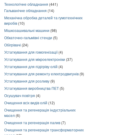
Технологічне обладнання
(441)
Гальванічне обладнання
(14)
Механічна обробка деталей та гумотехнічних
виробів
(10)
Мішкозашивальні машини
(98)
Обкаточно-гальмівні стенди
(5)
Обігрівачі
(24)
Устаткування для гомогенізації
(4)
Устаткування для мікроелектроніки
(37)
Устаткування для підігріву олій
(4)
Устаткування для ремонту електродвигунів
(9)
Устаткування для розливу
(9)
Устаткування виробництва ПЕТ
(5)
Осушувач повітря
(4)
Очищення всіх видів олій
(12)
Очищення та регенерація індустріальних
масел
(6)
Очищення та регенерація палив
(7)
Очищення та регенерація трансформаторних