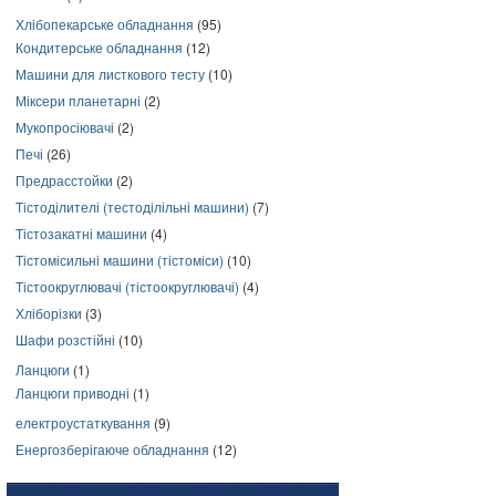
Хлібопекарське обладнання
(95)
Кондитерське обладнання
(12)
Машини для листкового тесту
(10)
Міксери планетарні
(2)
Мукопросіювачі
(2)
Печі
(26)
Предрасстойки
(2)
Тістоділителі (тестоділільні машини)
(7)
Тістозакатні машини
(4)
Тістомісильні машини (тістоміси)
(10)
Тістоокруглювачі (тістоокруглювачі)
(4)
Хліборізки
(3)
Шафи розстійні
(10)
Ланцюги
(1)
Ланцюги приводні
(1)
електроустаткування
(9)
Енергозберігаюче обладнання
(12)