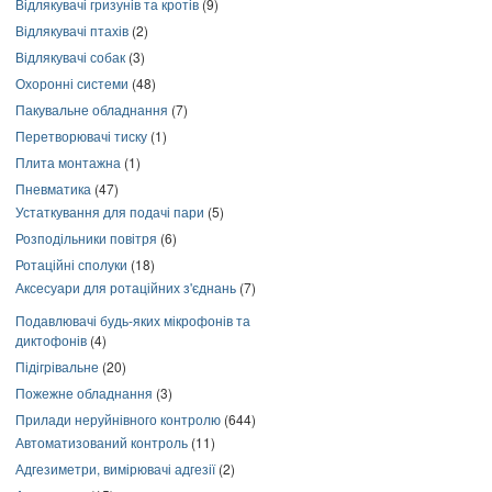
Відлякувачі гризунів та кротів
(9)
Відлякувачі птахів
(2)
Відлякувачі собак
(3)
Охоронні системи
(48)
Пакувальне обладнання
(7)
Перетворювачі тиску
(1)
Плита монтажна
(1)
Пневматика
(47)
Устаткування для подачі пари
(5)
Розподільники повітря
(6)
Ротаційні сполуки
(18)
Аксесуари для ротаційних з'єднань
(7)
Подавлювачі будь-яких мікрофонів та
диктофонів
(4)
Підігрівальне
(20)
Пожежне обладнання
(3)
Прилади неруйнівного контролю
(644)
Автоматизований контроль
(11)
Адгезиметри, вимірювачі адгезії
(2)