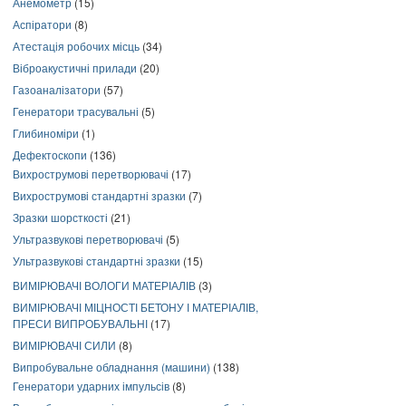
Анемометр
(15)
Аспіратори
(8)
Атестація робочих місць
(34)
Віброакустичні прилади
(20)
Газоаналізатори
(57)
Генератори трасувальні
(5)
Глибиноміри
(1)
Дефектоскопи
(136)
Вихрострумові перетворювачі
(17)
Вихрострумові стандартні зразки
(7)
Зразки шорсткості
(21)
Ультразвукові перетворювачі
(5)
Ультразвукові стандартні зразки
(15)
ВИМІРЮВАЧІ ВОЛОГИ МАТЕРІАЛІВ
(3)
ВИМІРЮВАЧІ МІЦНОСТІ БЕТОНУ І МАТЕРІАЛІВ,
ПРЕСИ ВИПРОБУВАЛЬНІ
(17)
ВИМІРЮВАЧІ СИЛИ
(8)
Випробувальне обладнання (машини)
(138)
Генератори ударних імпульсів
(8)