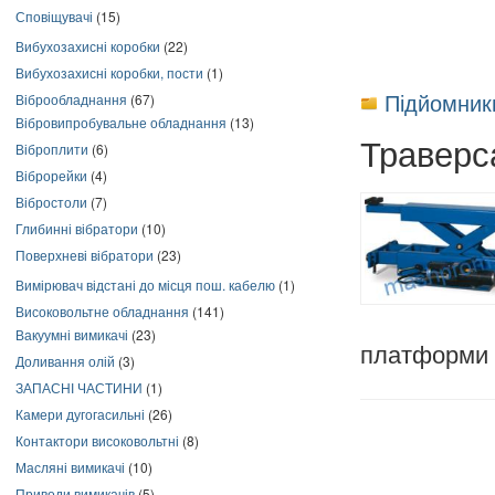
Сповіщувачі
(15)
Вибухозахисні коробки
(22)
Вибухозахисні коробки, пости
(1)
Підйомник
Віброобладнання
(67)
Вібровипробувальне обладнання
(13)
Траверс
Віброплити
(6)
Віброрейки
(4)
Вібростоли
(7)
Глибинні вібратори
(10)
Поверхневі вібратори
(23)
Вимірювач відстані до місця пош. кабелю
(1)
Високовольтне обладнання
(141)
Вакуумні вимикачі
(23)
платформи -
Доливання олій
(3)
ЗАПАСНІ ЧАСТИНИ
(1)
Камери дугогасильні
(26)
Контактори високовольтні
(8)
Масляні вимикачі
(10)
Приводи вимикачів
(5)