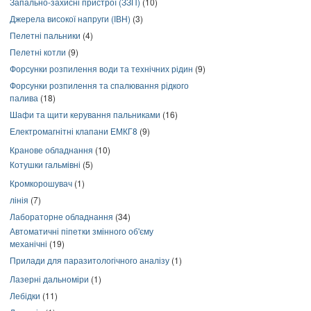
Запально-захисні пристрої (ЗЗП)
(10)
Джерела високої напруги (ІВН)
(3)
Пелетні пальники
(4)
Пелетні котли
(9)
Форсунки розпилення води та технічних рідин
(9)
Форсунки розпилення та спалювання рідкого
палива
(18)
Шафи та щити керування пальниками
(16)
Електромагнітні клапани ЕМКГ8
(9)
Кранове обладнання
(10)
Котушки гальмівні
(5)
Кромкорошувач
(1)
лінія
(7)
Лабораторне обладнання
(34)
Автоматичні піпетки змінного об'єму
механічні
(19)
Прилади для паразитологічного аналізу
(1)
Лазерні дальноміри
(1)
Лебідки
(11)