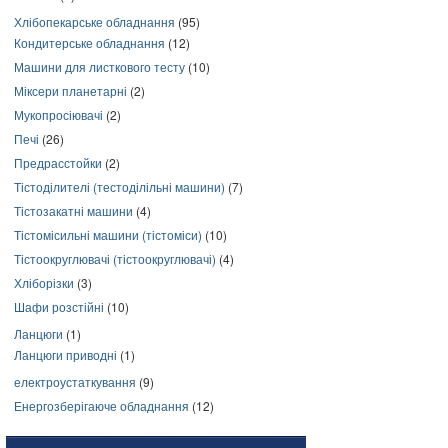
Хлібопекарське обладнання
(95)
Кондитерське обладнання
(12)
Машини для листкового тесту
(10)
Міксери планетарні
(2)
Мукопросіювачі
(2)
Печі
(26)
Предрасстойки
(2)
Тістоділителі (тестоділільні машини)
(7)
Тістозакатні машини
(4)
Тістомісильні машини (тістоміси)
(10)
Тістоокруглювачі (тістоокруглювачі)
(4)
Хліборізки
(3)
Шафи розстійні
(10)
Ланцюги
(1)
Ланцюги приводні
(1)
електроустаткування
(9)
Енергозберігаюче обладнання
(12)