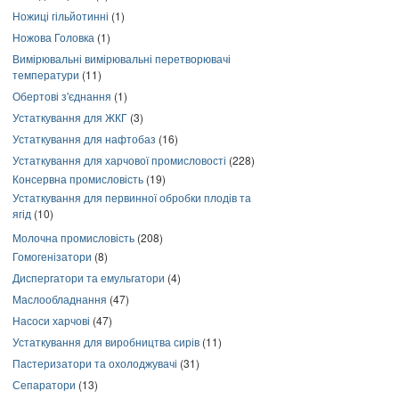
Ножиці гільйотинні
(1)
Ножова Головка
(1)
Вимірювальні вимірювальні перетворювачі
температури
(11)
Обертові з'єднання
(1)
Устаткування для ЖКГ
(3)
Устаткування для нафтобаз
(16)
Устаткування для харчової промисловості
(228)
Консервна промисловість
(19)
Устаткування для первинної обробки плодів та
ягід
(10)
Молочна промисловість
(208)
Гомогенізатори
(8)
Диспергатори та емульгатори
(4)
Маслообладнання
(47)
Насоси харчові
(47)
Устаткування для виробництва сирів
(11)
Пастеризатори та охолоджувачі
(31)
Сепаратори
(13)