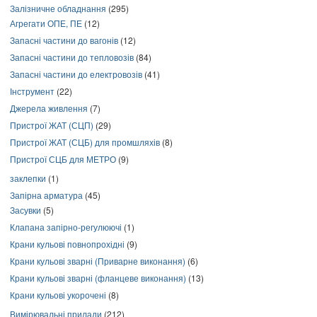
Залізничне обладнання
(295)
Агрегати ОПЕ, ПЕ
(12)
Запасні частини до вагонів
(12)
Запасні частини до тепловозів
(84)
Запасні частини до електровозів
(41)
Інструмент
(22)
Джерела живлення
(7)
Пристрої ЖАТ (СЦП)
(29)
Пристрої ЖАТ (СЦБ) для промшляхів
(8)
Пристрої СЦБ для МЕТРО
(9)
заклепки
(1)
Запірна арматура
(45)
Засувки
(5)
Клапана запірно-регулюючі
(1)
Крани кульові повнопрохідні
(9)
Крани кульові зварні (Приварне виконання)
(6)
Крани кульові зварні (фланцеве виконання)
(13)
Крани кульові укорочені
(8)
Вимірювальні прилади
(212)