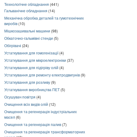
Технологічне обладнання
(441)
Гальванічне обладнання
(14)
Механічна обробка деталей та гумотехнічних
виробів
(10)
Мішкозашивальні машини
(98)
Обкаточно-гальмівні стенди
(5)
Обігрівачі
(24)
Устаткування для гомогенізації
(4)
Устаткування для мікроелектроніки
(37)
Устаткування для підігріву олій
(4)
Устаткування для ремонту електродвигунів
(9)
Устаткування для розливу
(9)
Устаткування виробництва ПЕТ
(5)
Осушувач повітря
(4)
Очищення всіх видів олій
(12)
Очищення та регенерація індустріальних
масел
(6)
Очищення та регенерація палив
(7)
Очищення та регенерація трансформаторних