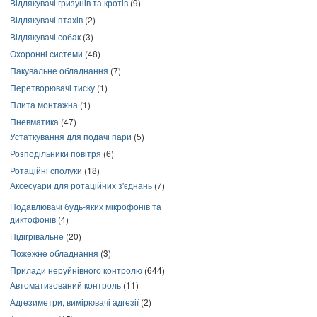
Відлякувачі гризунів та кротів
(9)
Відлякувачі птахів
(2)
Відлякувачі собак
(3)
Охоронні системи
(48)
Пакувальне обладнання
(7)
Перетворювачі тиску
(1)
Плита монтажна
(1)
Пневматика
(47)
Устаткування для подачі пари
(5)
Розподільники повітря
(6)
Ротаційні сполуки
(18)
Аксесуари для ротаційних з'єднань
(7)
Подавлювачі будь-яких мікрофонів та
диктофонів
(4)
Підігрівальне
(20)
Пожежне обладнання
(3)
Прилади неруйнівного контролю
(644)
Автоматизований контроль
(11)
Адгезиметри, вимірювачі адгезії
(2)