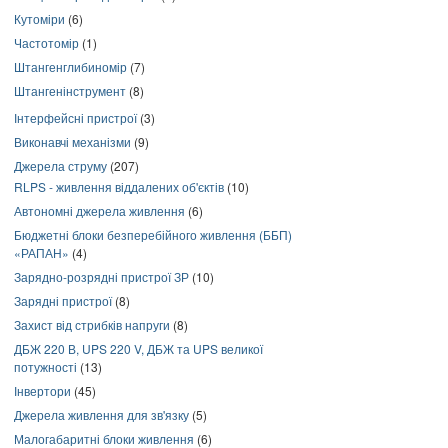
Кутоміри
(6)
Частотомір
(1)
Штангенглибиномір
(7)
Штангенінструмент
(8)
Інтерфейсні пристрої
(3)
Виконавчі механізми
(9)
Джерела струму
(207)
RLPS - живлення віддалених об'єктів
(10)
Автономні джерела живлення
(6)
Бюджетні блоки безперебійного живлення (ББП)
«РАПАН»
(4)
Зарядно-розрядні пристрої ЗР
(10)
Зарядні пристрої
(8)
Захист від стрибків напруги
(8)
ДБЖ 220 В, UPS 220 V, ДБЖ та UPS великої
потужності
(13)
Інвертори
(45)
Джерела живлення для зв'язку
(5)
Малогабаритні блоки живлення
(6)