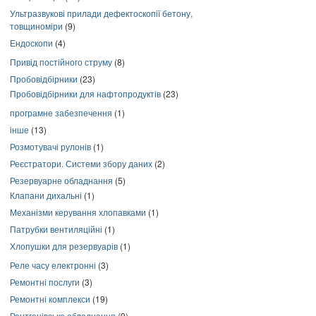
Ультразвукові прилади дефектоскопії бетону,
товщиноміри
(9)
Ендоскопи
(4)
Привід постійного струму
(8)
Пробовідбірники
(23)
Пробовідбірники для нафтопродуктів
(23)
програмне забезпечення
(1)
інше
(13)
Розмотувачі рулонів
(1)
Реєстратори. Системи збору даних
(2)
Резервуарне обладнання
(5)
Клапани дихальні
(1)
Механізми керування хлопавками
(1)
Патрубки вентиляційні
(1)
Хлопушки для резервуарів
(1)
Реле часу електронні
(3)
Ремонтні послуги
(3)
Ремонтні комплекси
(19)
Рентгенівське обладнання
(9)