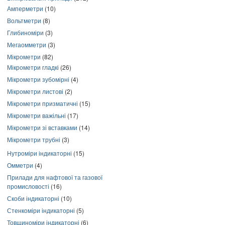
Амперметри
(10)
Вольтметри
(8)
Глибиноміри
(3)
Мегаомметри
(3)
Мікрометри
(82)
Мікрометри гладкі
(26)
Мікрометри зубомірні
(4)
Мікрометри листові
(2)
Мікрометри призматичні
(15)
Мікрометри важільні
(17)
Мікрометри зі вставками
(14)
Мікрометри трубні
(3)
Нутроміри індикаторні
(15)
Омметри
(4)
Прилади для нафтової та газової
промисловості
(16)
Скоби індикаторні
(10)
Стенкоміри індикаторні
(5)
Товщиноміри індикаторні
(6)