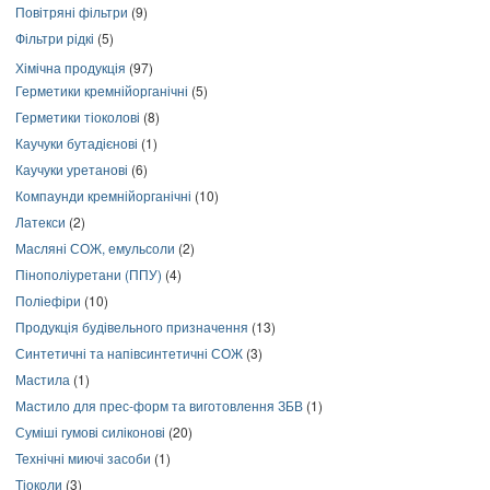
Повітряні фільтри
(9)
Фільтри рідкі
(5)
Хімічна продукція
(97)
Герметики кремнійорганічні
(5)
Герметики тіоколові
(8)
Каучуки бутадієнові
(1)
Каучуки уретанові
(6)
Компаунди кремнійорганічні
(10)
Латекси
(2)
Масляні СОЖ, емульсоли
(2)
Пінополіуретани (ППУ)
(4)
Поліефіри
(10)
Продукція будівельного призначення
(13)
Синтетичні та напівсинтетичні СОЖ
(3)
Мастила
(1)
Мастило для прес-форм та виготовлення ЗБВ
(1)
Суміші гумові силіконові
(20)
Технічні миючі засоби
(1)
Тіоколи
(3)