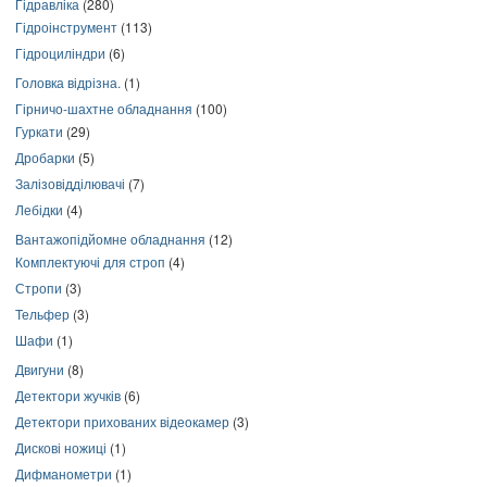
Гідравліка
(280)
Гідроінструмент
(113)
Гідроциліндри
(6)
Головка відрізна.
(1)
Гірничо-шахтне обладнання
(100)
Гуркати
(29)
Дробарки
(5)
Залізовідділювачі
(7)
Лебідки
(4)
Вантажопідйомне обладнання
(12)
Комплектуючі для строп
(4)
Стропи
(3)
Тельфер
(3)
Шафи
(1)
Двигуни
(8)
Детектори жучків
(6)
Детектори прихованих відеокамер
(3)
Дискові ножиці
(1)
Дифманометри
(1)