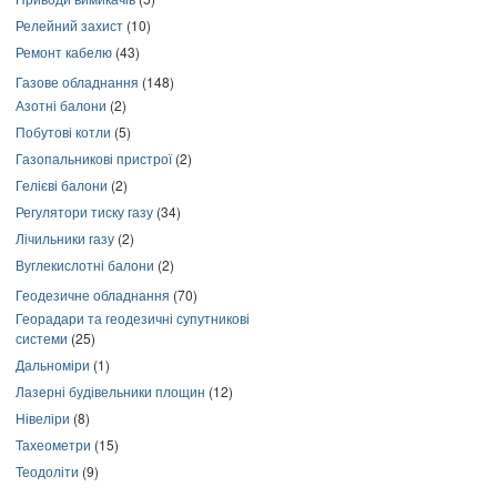
Релейний захист
(10)
Ремонт кабелю
(43)
Газове обладнання
(148)
Азотні балони
(2)
Побутові котли
(5)
Газопальникові пристрої
(2)
Гелієві балони
(2)
Регулятори тиску газу
(34)
Лічильники газу
(2)
Вуглекислотні балони
(2)
Геодезичне обладнання
(70)
Георадари та геодезичні супутникові
системи
(25)
Дальноміри
(1)
Лазерні будівельники площин
(12)
Нівеліри
(8)
Тахеометри
(15)
Теодоліти
(9)