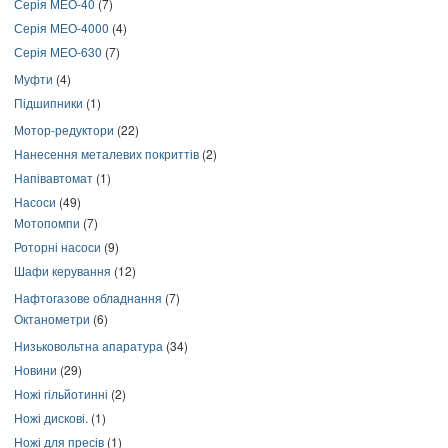
Серія МЕО-40
(7)
Серія МЕО-4000
(4)
Серія МЕО-630
(7)
Муфти
(4)
Підшипники
(1)
Мотор-редуктори
(22)
Нанесення металевих покриттів
(2)
Напівавтомат
(1)
Насоси
(49)
Мотопомпи
(7)
Роторні насоси
(9)
Шафи керування
(12)
Нафтогазове обладнання
(7)
Октанометри
(6)
Низьковольтна апаратура
(34)
Новини
(29)
Ножі гільйотинні
(2)
Ножі дискові.
(1)
Ножі для пресів
(1)