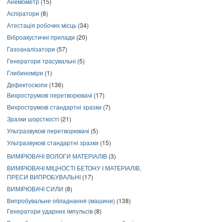
Анемометр
(15)
Аспіратори
(8)
Атестація робочих місць
(34)
Віброакустичні прилади
(20)
Газоаналізатори
(57)
Генератори трасувальні
(5)
Глибиноміри
(1)
Дефектоскопи
(136)
Вихрострумові перетворювачі
(17)
Вихрострумові стандартні зразки
(7)
Зразки шорсткості
(21)
Ультразвукові перетворювачі
(5)
Ультразвукові стандартні зразки
(15)
ВИМІРЮВАЧІ ВОЛОГИ МАТЕРІАЛІВ
(3)
ВИМІРЮВАЧІ МІЦНОСТІ БЕТОНУ І МАТЕРІАЛІВ,
ПРЕСИ ВИПРОБУВАЛЬНІ
(17)
ВИМІРЮВАЧІ СИЛИ
(8)
Випробувальне обладнання (машини)
(138)
Генератори ударних імпульсів
(8)