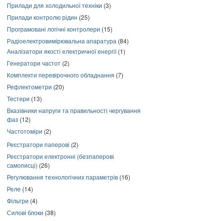
Прилади для холодильної техніки
(3)
Прилади контролю рідин
(25)
Програмовані логічні контролери
(15)
Радіоелектровимірювальна апаратура
(84)
Аналізатори якості електричної енергії
(1)
Генератори частот
(2)
Комплекти перевірочного обладнання
(7)
Рефлектометри
(20)
Тестери
(13)
Вказівники напруги та правильності чергування
фаз
(12)
Частотоміри
(2)
Реєстратори паперові
(2)
Реєстратори електронні (безпаперові
самописці)
(26)
Регулювання технологічних параметрів
(16)
Реле
(14)
Фільтри
(4)
Силові блоки
(38)