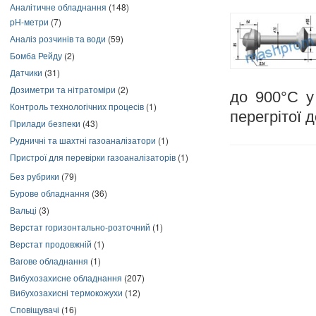
Аналітичне обладнання
(148)
pH-метри
(7)
Аналіз розчинів та води
(59)
Бомба Рейду
(2)
Датчики
(31)
Дозиметри та нітратоміри
(2)
до 900°C у
Контроль технологічних процесів
(1)
перегрітої 
Прилади безпеки
(43)
Рудничні та шахтні газоаналізатори
(1)
Пристрої для перевірки газоаналізаторів
(1)
Без рубрики
(79)
Бурове обладнання
(36)
Вальці
(3)
Верстат горизонтально-розточний
(1)
Верстат продовжній
(1)
Вагове обладнання
(1)
Вибухозахисне обладнання
(207)
Вибухозахисні термокожухи
(12)
Сповіщувачі
(16)