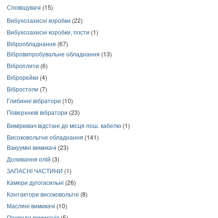
Сповіщувачі
(15)
Вибухозахисні коробки
(22)
Вибухозахисні коробки, пости
(1)
Віброобладнання
(67)
Вібровипробувальне обладнання
(13)
Віброплити
(6)
Віброрейки
(4)
Вібростоли
(7)
Глибинні вібратори
(10)
Поверхневі вібратори
(23)
Вимірювач відстані до місця пош. кабелю
(1)
Високовольтне обладнання
(141)
Вакуумні вимикачі
(23)
Доливання олій
(3)
ЗАПАСНІ ЧАСТИНИ
(1)
Камери дугогасильні
(26)
Контактори високовольтні
(8)
Масляні вимикачі
(10)
Приводи вимикачів
(5)