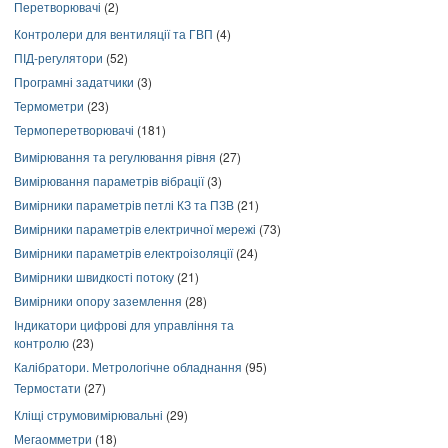
Перетворювачі
(2)
Контролери для вентиляції та ГВП
(4)
ПІД-регулятори
(52)
Програмні задатчики
(3)
Термометри
(23)
Термоперетворювачі
(181)
Вимірювання та регулювання рівня
(27)
Вимірювання параметрів вібрації
(3)
Вимірники параметрів петлі КЗ та ПЗВ
(21)
Вимірники параметрів електричної мережі
(73)
Вимірники параметрів електроізоляції
(24)
Вимірники швидкості потоку
(21)
Вимірники опору заземлення
(28)
Індикатори цифрові для управління та
контролю
(23)
Калібратори. Метрологічне обладнання
(95)
Термостати
(27)
Кліщі струмовимірювальні
(29)
Мегаомметри
(18)