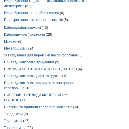
Випробування та діагностика силових кабелів та
діелектриків
(31)
Випробування ізоляційних масел
(6)
Пристрої провантаження автоматів
(5)
Кабеледефектошукачі
(12)
Кабелешукачі (приймачі)
(26)
Мірники
(6)
Металошукачі
(24)
Устаткування для перевірки насос-форсунок
(5)
Прилади контролю армування
(9)
ПРИЛАДИ КОНТРОЛЮ БЕТОНУ І ЦЕМЕНТІВ
(4)
Прилади контролю доріг та ґрунтів
(10)
Прилади контролю параметрів повітряного
середовища
(13)
СИСТЕМИ І ПРИЛАДИ МОНІТОРИНГУ
ОБ'ЄКТІВ
(11)
Системи та прилади теплового контролю
(14)
Твердоміри
(2)
Течешукачі
(17)
Товщиноміри
(23)