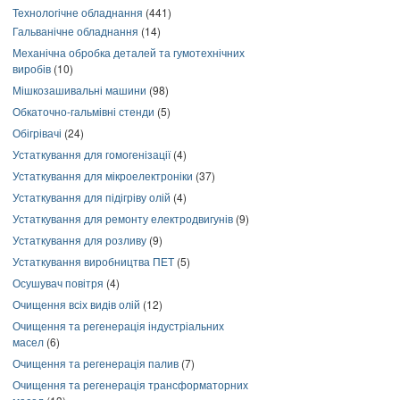
Технологічне обладнання
(441)
Гальванічне обладнання
(14)
Механічна обробка деталей та гумотехнічних
виробів
(10)
Мішкозашивальні машини
(98)
Обкаточно-гальмівні стенди
(5)
Обігрівачі
(24)
Устаткування для гомогенізації
(4)
Устаткування для мікроелектроніки
(37)
Устаткування для підігріву олій
(4)
Устаткування для ремонту електродвигунів
(9)
Устаткування для розливу
(9)
Устаткування виробництва ПЕТ
(5)
Осушувач повітря
(4)
Очищення всіх видів олій
(12)
Очищення та регенерація індустріальних
масел
(6)
Очищення та регенерація палив
(7)
Очищення та регенерація трансформаторних