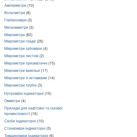
Амперметри
(10)
Вольтметри
(8)
Глибиноміри
(3)
Мегаомметри
(3)
Мікрометри
(82)
Мікрометри гладкі
(26)
Мікрометри зубомірні
(4)
Мікрометри листові
(2)
Мікрометри призматичні
(15)
Мікрометри важільні
(17)
Мікрометри зі вставками
(14)
Мікрометри трубні
(3)
Нутроміри індикаторні
(15)
Омметри
(4)
Прилади для нафтової та газової
промисловості
(16)
Скоби індикаторні
(10)
Стенкоміри індикаторні
(5)
Товщиноміри індикаторні
(6)