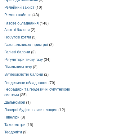
Релейний захист
(10)
Ремонт кабелю
(43)
Газове обладнання
(148)
Азотні балони
(2)
Побутові котли
(5)
Газопальникові пристрої
(2)
Гелієві балони
(2)
Регулятори тиску газу
(34)
Лічильники газу
(2)
Вуглекислотні балони
(2)
Геодезичне обладнання
(70)
Георадари та геодезичні супутникові
системи
(25)
Дальноміри
(1)
Лазерні будівельники площин
(12)
Нівеліри
(8)
Тахеометри
(15)
Теодоліти
(9)