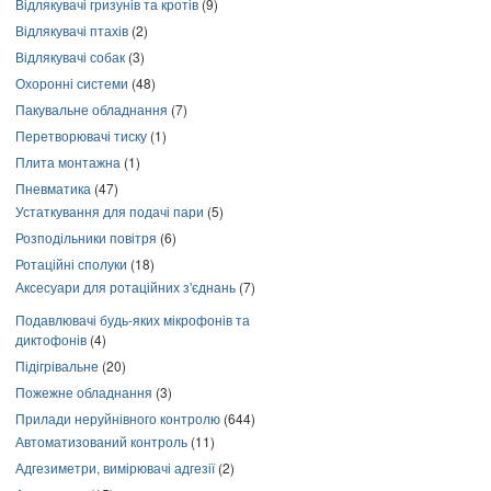
Відлякувачі гризунів та кротів
(9)
Відлякувачі птахів
(2)
Відлякувачі собак
(3)
Охоронні системи
(48)
Пакувальне обладнання
(7)
Перетворювачі тиску
(1)
Плита монтажна
(1)
Пневматика
(47)
Устаткування для подачі пари
(5)
Розподільники повітря
(6)
Ротаційні сполуки
(18)
Аксесуари для ротаційних з'єднань
(7)
Подавлювачі будь-яких мікрофонів та
диктофонів
(4)
Підігрівальне
(20)
Пожежне обладнання
(3)
Прилади неруйнівного контролю
(644)
Автоматизований контроль
(11)
Адгезиметри, вимірювачі адгезії
(2)