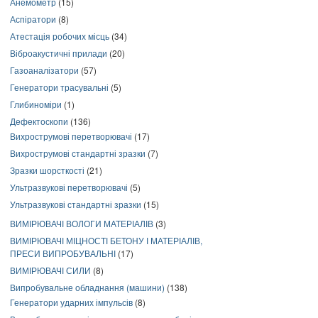
Анемометр
(15)
Аспіратори
(8)
Атестація робочих місць
(34)
Віброакустичні прилади
(20)
Газоаналізатори
(57)
Генератори трасувальні
(5)
Глибиноміри
(1)
Дефектоскопи
(136)
Вихрострумові перетворювачі
(17)
Вихрострумові стандартні зразки
(7)
Зразки шорсткості
(21)
Ультразвукові перетворювачі
(5)
Ультразвукові стандартні зразки
(15)
ВИМІРЮВАЧІ ВОЛОГИ МАТЕРІАЛІВ
(3)
ВИМІРЮВАЧІ МІЦНОСТІ БЕТОНУ І МАТЕРІАЛІВ,
ПРЕСИ ВИПРОБУВАЛЬНІ
(17)
ВИМІРЮВАЧІ СИЛИ
(8)
Випробувальне обладнання (машини)
(138)
Генератори ударних імпульсів
(8)