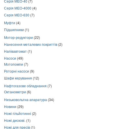
Серія МЕО-40
(7)
Серія МЕО-4000
(4)
Серія МЕО-630
(7)
Муфти
(4)
Підшипники
(1)
Мотор-редуктори
(22)
Нанесення металевих покриттів
(2)
Напівавтомат
(1)
Насоси
(49)
Мотопомпи
(7)
Роторні насоси
(9)
Шафи керування
(12)
Нафтогазове обладнання
(7)
Октанометри
(6)
Низьковольтна апаратура
(34)
Новини
(29)
Ножі гільйотинні
(2)
Ножі дискові.
(1)
Ножі для пресів
(1)