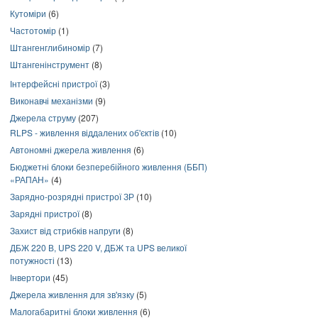
Кутоміри
(6)
Частотомір
(1)
Штангенглибиномір
(7)
Штангенінструмент
(8)
Інтерфейсні пристрої
(3)
Виконавчі механізми
(9)
Джерела струму
(207)
RLPS - живлення віддалених об'єктів
(10)
Автономні джерела живлення
(6)
Бюджетні блоки безперебійного живлення (ББП)
«РАПАН»
(4)
Зарядно-розрядні пристрої ЗР
(10)
Зарядні пристрої
(8)
Захист від стрибків напруги
(8)
ДБЖ 220 В, UPS 220 V, ДБЖ та UPS великої
потужності
(13)
Інвертори
(45)
Джерела живлення для зв'язку
(5)
Малогабаритні блоки живлення
(6)