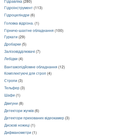
Гідравліка
(280)
Гідроінструмент
(113)
Гідроциліндри
(6)
Головка відрізна.
(1)
Гірничо-шахтне обладнання
(100)
Гуркати
(29)
Дробарки
(5)
Залізовідділювачі
(7)
Лебідки
(4)
Вантажопідйомне обладнання
(12)
Комплектуючі для строп
(4)
Стропи
(3)
Тельфер
(3)
Шафи
(1)
Двигуни
(8)
Детектори жучків
(6)
Детектори прихованих відеокамер
(3)
Дискові ножиці
(1)
Дифманометри
(1)