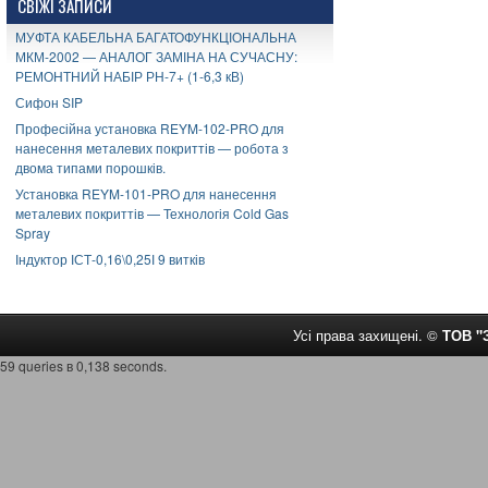
СВІЖІ ЗАПИСИ
МУФТА КАБЕЛЬНА БАГАТОФУНКЦІОНАЛЬНА
МКМ-2002 — АНАЛОГ ЗАМІНА НА СУЧАСНУ:
РЕМОНТНИЙ НАБІР РН-7+ (1-6,3 кВ)
Сифон SIP
Професійна установка REYM-102-PRO для
нанесення металевих покриттів — робота з
двома типами порошків.
Установка REYM-101-PRO для нанесення
металевих покриттів — Технологія Cold Gas
Spray
Індуктор ІСТ-0,16\0,25І 9 витків
Усі права захищені. ©
ТОВ 
59 queries в 0,138 seconds.