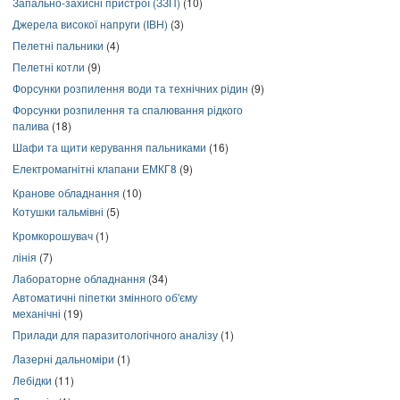
Запально-захисні пристрої (ЗЗП)
(10)
Джерела високої напруги (ІВН)
(3)
Пелетні пальники
(4)
Пелетні котли
(9)
Форсунки розпилення води та технічних рідин
(9)
Форсунки розпилення та спалювання рідкого
палива
(18)
Шафи та щити керування пальниками
(16)
Електромагнітні клапани ЕМКГ8
(9)
Кранове обладнання
(10)
Котушки гальмівні
(5)
Кромкорошувач
(1)
лінія
(7)
Лабораторне обладнання
(34)
Автоматичні піпетки змінного об'єму
механічні
(19)
Прилади для паразитологічного аналізу
(1)
Лазерні дальноміри
(1)
Лебідки
(11)