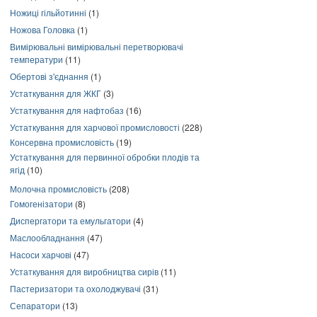
Ножиці гільйотинні
(1)
Ножова Головка
(1)
Вимірювальні вимірювальні перетворювачі
температури
(11)
Обертові з'єднання
(1)
Устаткування для ЖКГ
(3)
Устаткування для нафтобаз
(16)
Устаткування для харчової промисловості
(228)
Консервна промисловість
(19)
Устаткування для первинної обробки плодів та
ягід
(10)
Молочна промисловість
(208)
Гомогенізатори
(8)
Диспергатори та емульгатори
(4)
Маслообладнання
(47)
Насоси харчові
(47)
Устаткування для виробництва сирів
(11)
Пастеризатори та охолоджувачі
(31)
Сепаратори
(13)