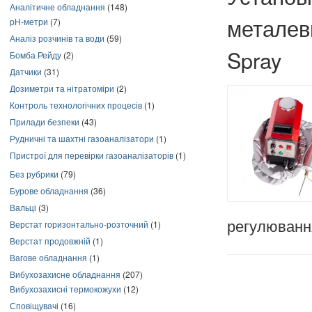
Аналітичне обладнання
(148)
металев
pH-метри
(7)
Аналіз розчинів та води
(59)
Spray
Бомба Рейду
(2)
Датчики
(31)
Дозиметри та нітратоміри
(2)
Контроль технологічних процесів
(1)
Прилади безпеки
(43)
Рудничні та шахтні газоаналізатори
(1)
Пристрої для перевірки газоаналізаторів
(1)
Без рубрики
(79)
Бурове обладнання
(36)
Вальці
(3)
Верстат горизонтально-розточний
(1)
регулюванн
Верстат продовжній
(1)
Вагове обладнання
(1)
Вибухозахисне обладнання
(207)
Вибухозахисні термокожухи
(12)
Сповіщувачі
(16)