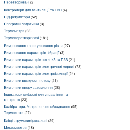
Перетворювачі
(2)
Контролери для вентиляції та ГВП
(4)
ПІД-регулятори
(52)
Програмні задатчики
(3)
Термометри
(23)
Термоперетворювачі
(181)
Вимірювання та регулювання рівня
(27)
Вимірювання параметрів вібрації
(3)
Вимірники параметрів петлі КЗ та ПЗВ
(21)
Вимірники параметрів електричної мережі
(73)
Вимірники параметрів електроізоляції
(24)
Вимірники швидкості потоку
(21)
Вимірники опору заземлення
(28)
Індикатори цифрові для управління та
контролю
(23)
Калібратори. Метрологічне обладнання
(95)
Термостати
(27)
Кліщі струмовимірювальні
(29)
Мегаомметри
(18)