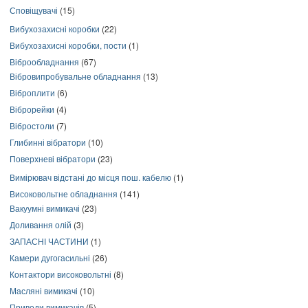
Сповіщувачі
(15)
Вибухозахисні коробки
(22)
Вибухозахисні коробки, пости
(1)
Віброобладнання
(67)
Вібровипробувальне обладнання
(13)
Віброплити
(6)
Віброрейки
(4)
Вібростоли
(7)
Глибинні вібратори
(10)
Поверхневі вібратори
(23)
Вимірювач відстані до місця пош. кабелю
(1)
Високовольтне обладнання
(141)
Вакуумні вимикачі
(23)
Доливання олій
(3)
ЗАПАСНІ ЧАСТИНИ
(1)
Камери дугогасильні
(26)
Контактори високовольтні
(8)
Масляні вимикачі
(10)
Приводи вимикачів
(5)