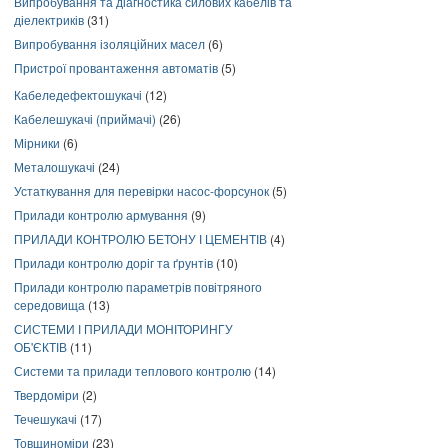
Випробування та діагностика силових кабелів та
діелектриків
(31)
Випробування ізоляційних масел
(6)
Пристрої провантаження автоматів
(5)
Кабеледефектошукачі
(12)
Кабелешукачі (приймачі)
(26)
Мірники
(6)
Металошукачі
(24)
Устаткування для перевірки насос-форсунок
(5)
Прилади контролю армування
(9)
ПРИЛАДИ КОНТРОЛЮ БЕТОНУ І ЦЕМЕНТІВ
(4)
Прилади контролю доріг та ґрунтів
(10)
Прилади контролю параметрів повітряного
середовища
(13)
СИСТЕМИ І ПРИЛАДИ МОНІТОРИНГУ
ОБ'ЄКТІВ
(11)
Системи та прилади теплового контролю
(14)
Твердоміри
(2)
Течешукачі
(17)
Товщиноміри
(23)