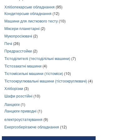
Хлібопекарське обладнання
(95)
Кондитерське обладнання
(12)
Машини для листкового тесту
(10)
Міксери планетарні
(2)
Мукопросіювачі
(2)
Печі
(26)
Предрасстойки
(2)
Тістоділителі (тестоділільні машини)
(7)
Тістозакатні машини
(4)
Тістомісильні машини (тістоміси)
(10)
Тістоокруглювальні машини (тістоокруглювачі)
(4)
Хліборізки
(3)
Шафи розстійні
(10)
Ланцюги
(1)
Ланцюги приводні
(1)
електроустаткування
(9)
Енергозберігаюче обладнання
(12)