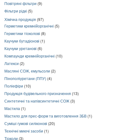
Повітряні фільтри
(9)
Фільтри рідкі
(5)
Хімічна продукція
(97)
Герметики кремнійорганічні
(5)
Герметики тіоколові
(8)
Каучуки бутадієнові
(1)
Каучуки уретанові
(6)
Компаунди кремнійорганічні
(10)
Латекси
(2)
Масляні СОЖ, емульсоли
(2)
Пінополіуретани (ППУ)
(4)
Поліефіри
(10)
Продукція будівельного призначення
(13)
Синтетичні та напівсинтетичні СОЖ
(3)
Мастила
(1)
Мастило для прес-форм та виготовлення ЗБВ
(1)
Суміші гумові силіконові
(20)
Технічні миючі засоби
(1)
Тіоколи
(3)