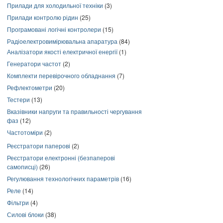
Прилади для холодильної техніки
(3)
Прилади контролю рідин
(25)
Програмовані логічні контролери
(15)
Радіоелектровимірювальна апаратура
(84)
Аналізатори якості електричної енергії
(1)
Генератори частот
(2)
Комплекти перевірочного обладнання
(7)
Рефлектометри
(20)
Тестери
(13)
Вказівники напруги та правильності чергування
фаз
(12)
Частотоміри
(2)
Реєстратори паперові
(2)
Реєстратори електронні (безпаперові
самописці)
(26)
Регулювання технологічних параметрів
(16)
Реле
(14)
Фільтри
(4)
Силові блоки
(38)