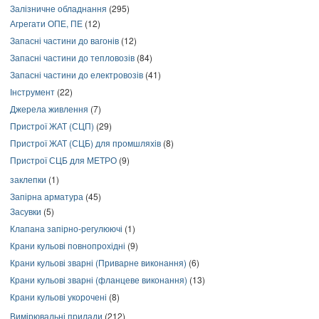
Залізничне обладнання
(295)
Агрегати ОПЕ, ПЕ
(12)
Запасні частини до вагонів
(12)
Запасні частини до тепловозів
(84)
Запасні частини до електровозів
(41)
Інструмент
(22)
Джерела живлення
(7)
Пристрої ЖАТ (СЦП)
(29)
Пристрої ЖАТ (СЦБ) для промшляхів
(8)
Пристрої СЦБ для МЕТРО
(9)
заклепки
(1)
Запірна арматура
(45)
Засувки
(5)
Клапана запірно-регулюючі
(1)
Крани кульові повнопрохідні
(9)
Крани кульові зварні (Приварне виконання)
(6)
Крани кульові зварні (фланцеве виконання)
(13)
Крани кульові укорочені
(8)
Вимірювальні прилади
(212)