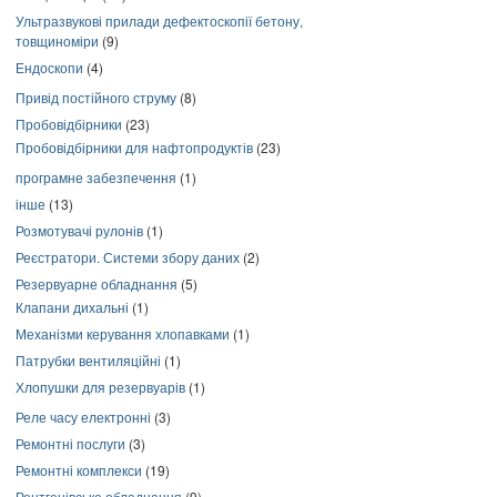
Ультразвукові прилади дефектоскопії бетону,
товщиноміри
(9)
Ендоскопи
(4)
Привід постійного струму
(8)
Пробовідбірники
(23)
Пробовідбірники для нафтопродуктів
(23)
програмне забезпечення
(1)
інше
(13)
Розмотувачі рулонів
(1)
Реєстратори. Системи збору даних
(2)
Резервуарне обладнання
(5)
Клапани дихальні
(1)
Механізми керування хлопавками
(1)
Патрубки вентиляційні
(1)
Хлопушки для резервуарів
(1)
Реле часу електронні
(3)
Ремонтні послуги
(3)
Ремонтні комплекси
(19)
Рентгенівське обладнання
(9)