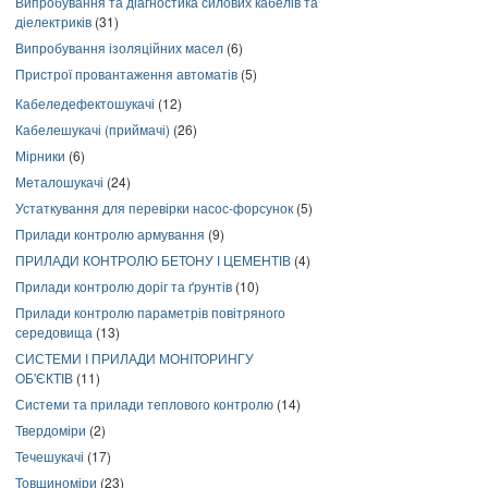
Випробування та діагностика силових кабелів та
діелектриків
(31)
Випробування ізоляційних масел
(6)
Пристрої провантаження автоматів
(5)
Кабеледефектошукачі
(12)
Кабелешукачі (приймачі)
(26)
Мірники
(6)
Металошукачі
(24)
Устаткування для перевірки насос-форсунок
(5)
Прилади контролю армування
(9)
ПРИЛАДИ КОНТРОЛЮ БЕТОНУ І ЦЕМЕНТІВ
(4)
Прилади контролю доріг та ґрунтів
(10)
Прилади контролю параметрів повітряного
середовища
(13)
СИСТЕМИ І ПРИЛАДИ МОНІТОРИНГУ
ОБ'ЄКТІВ
(11)
Системи та прилади теплового контролю
(14)
Твердоміри
(2)
Течешукачі
(17)
Товщиноміри
(23)