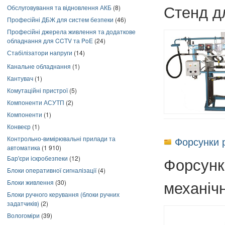
Стенд д
Обслуговування та відновлення АКБ
(8)
Професійні ДБЖ для систем безпеки
(46)
Професійні джерела живлення та додаткове
обладнання для CCTV та PoE
(24)
Стабілізатори напруги
(14)
Канальне обладнання
(1)
Кантувач
(1)
Комутаційні пристрої
(5)
Компоненти АСУТП
(2)
Компоненти
(1)
Конвеєр
(1)
Контрольно-вимірювальні прилади та
Форсунки 
автоматика
(1 910)
Форсунк
Бар'єри іскробезпеки
(12)
Блоки оперативної сигналізації
(4)
механіч
Блоки живлення
(30)
Блоки ручного керування (блоки ручних
задатчиків)
(2)
Вологоміри
(39)