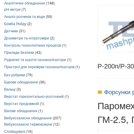
Аналітичне обладнання
(148)
pH-метри
(7)
Аналіз розчинів та води
(59)
Бомба Рейду
(2)
Датчики
(31)
Дозиметри та нітратоміри
(2)
Контроль технологічних процесів
(1)
Прилади безпеки
(43)
Рудничні та шахтні газоаналізатори
(1)
Р-200п/Р-30
Пристрої для перевірки газоаналізаторів
(1)
Без рубрики
(79)
Бурове обладнання
(36)
Вальці
(3)
Форсунки 
Верстат горизонтально-розточний
(1)
Паромех
Верстат продовжній
(1)
Вагове обладнання
(1)
ГМ-2.5, 
Вибухозахисне обладнання
(207)
Вибухозахисні термокожухи
(12)
Сповіщувачі
(16)