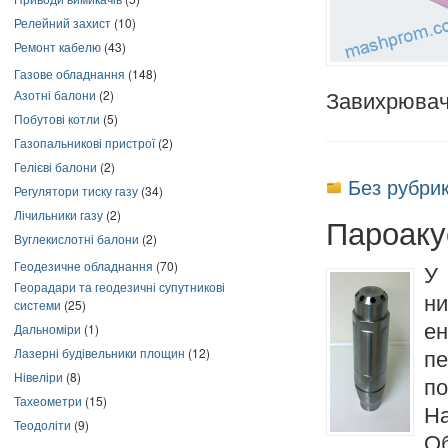
Релейний захист
(10)
Ремонт кабелю
(43)
Газове обладнання
(148)
Азотні балони
(2)
Завихрювач
Побутові котли
(5)
Газопальникові пристрої
(2)
Гелієві балони
(2)
Без рубри
Регулятори тиску газу
(34)
Лічильники газу
(2)
Пароаку
Вуглекислотні балони
(2)
Геодезичне обладнання
(70)
У
Георадари та геодезичні супутникові
ни
системи
(25)
е
Дальноміри
(1)
Лазерні будівельники площин
(12)
пе
Нівеліри
(8)
по
Тахеометри
(15)
На
Теодоліти
(9)
Об