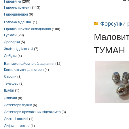
Гідравліка
(280)
Гідроінструмент
(113)
Гідроциліндри
(6)
Форсунки р
Головка відрізна.
(1)
Гірничо-шахтне обладнання
(100)
Маловит
Гуркати
(29)
Дробарки
(5)
ТУМАН
Залізовідділювачі
(7)
Лебідки
(4)
Вантажопідйомне обладнання
(12)
Комплектуючі для строп
(4)
Стропи
(3)
Тельфер
(3)
Шафи
(1)
Двигуни
(8)
Детектори жучків
(6)
Детектори прихованих відеокамер
(3)
Дискові ножиці
(1)
Дифманометри
(1)