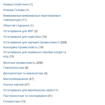
Ножиці гільйотинні
(1)
Ножова Головка
(1)
Вимірювальні вимірювальні перетворювачі
температури
(11)
Обертові з'єднання
(1)
Устаткування для ЖКГ
(3)
Устаткування для нафтобаз
(16)
Устаткування для харчової промисловості
(228)
Консервна промисловість
(19)
Устаткування для первинної обробки плодів та
ягід
(10)
Молочна промисловість
(208)
Гомогенізатори
(8)
Диспергатори та емульгатори
(4)
Маслообладнання
(47)
Насоси харчові
(47)
Устаткування для виробництва сирів
(11)
Пастеризатори та охолоджувачі
(31)
Сепаратори
(13)