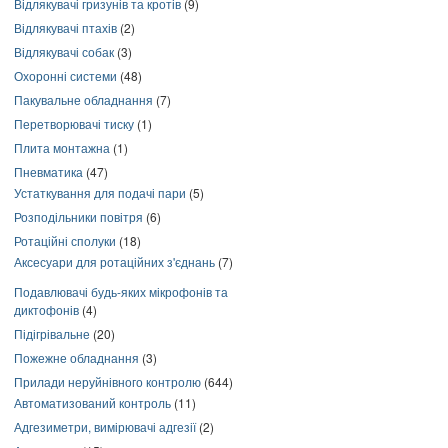
Відлякувачі гризунів та кротів
(9)
Відлякувачі птахів
(2)
Відлякувачі собак
(3)
Охоронні системи
(48)
Пакувальне обладнання
(7)
Перетворювачі тиску
(1)
Плита монтажна
(1)
Пневматика
(47)
Устаткування для подачі пари
(5)
Розподільники повітря
(6)
Ротаційні сполуки
(18)
Аксесуари для ротаційних з'єднань
(7)
Подавлювачі будь-яких мікрофонів та
диктофонів
(4)
Підігрівальне
(20)
Пожежне обладнання
(3)
Прилади неруйнівного контролю
(644)
Автоматизований контроль
(11)
Адгезиметри, вимірювачі адгезії
(2)