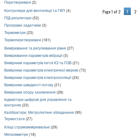
Перетворювачі
(2)
Контролери для вентиляції та ГВП
(4)
Page 1 of 2
1
2
ПІД-регулятори
(52)
Програмні задатчики
(3)
Термометри
(23)
Термоперетворювачі
(181)
Вимірювання та регулювання рівня
(27)
Вимірювання параметрів вібрації
(3)
Вимірники параметрів петлі КЗ та ПЗВ
(21)
Вимірники параметрів електричної мережі
(73)
Вимірники параметрів електроізоляції
(24)
Вимірники швидкості потоку
(21)
Вимірники опору заземлення
(28)
Індикатори цифрові для управління та
контролю
(23)
Калібратори. Метрологічне обладнання
(95)
Термостати
(27)
Кліщі струмовимірювальні
(29)
Мегаомметри
(18)