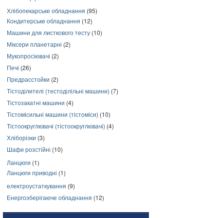
Хлібопекарське обладнання
(95)
Кондитерське обладнання
(12)
Машини для листкового тесту
(10)
Міксери планетарні
(2)
Мукопросіювачі
(2)
Печі
(26)
Предрасстойки
(2)
Тістоділителі (тестоділільні машини)
(7)
Тістозакатні машини
(4)
Тістомісильні машини (тістоміси)
(10)
Тістоокруглювачі (тістоокруглювачі)
(4)
Хліборізки
(3)
Шафи розстійні
(10)
Ланцюги
(1)
Ланцюги приводні
(1)
електроустаткування
(9)
Енергозберігаюче обладнання
(12)