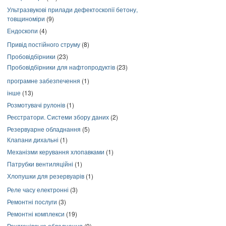
Ультразвукові прилади дефектоскопії бетону,
товщиноміри
(9)
Ендоскопи
(4)
Привід постійного струму
(8)
Пробовідбірники
(23)
Пробовідбірники для нафтопродуктів
(23)
програмне забезпечення
(1)
інше
(13)
Розмотувачі рулонів
(1)
Реєстратори. Системи збору даних
(2)
Резервуарне обладнання
(5)
Клапани дихальні
(1)
Механізми керування хлопавками
(1)
Патрубки вентиляційні
(1)
Хлопушки для резервуарів
(1)
Реле часу електронні
(3)
Ремонтні послуги
(3)
Ремонтні комплекси
(19)
Рентгенівське обладнання
(9)