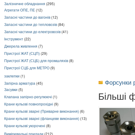
Залізничне обладнання
(295)
Агрегати ОПЕ, ПЕ
(12)
Запасні частини до вагонів
(12)
Запасні частини до тепловозів
(84)
Запасні частини до електровозів
(41)
Інструмент
(22)
Джерела живлення
(7)
Пристрої ЖАТ (СЦП)
(29)
Пристрої ЖАТ (СЦБ) для промшляхів
(8)
Пристрої СЦБ для МЕТРО
(9)
заклепки
(1)
Форсунки р
Запірна арматура
(45)
Засувки
(5)
Більші 
Клапана запірно-регулюючі
(1)
Крани кульові повнопрохідні
(9)
Крани кульові зварні (Приварне виконання)
(6)
Крани кульові зварні (фланцеве виконання)
(13)
Крани кульові укорочені
(8)
Вимірювальні прилади
(212)