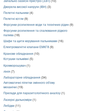
Запально-захисні пристрої (ЗЗП)
(10)
Джерела високої напруги (ІВН)
(3)
Пелетні пальники
(4)
Пелетні котли
(9)
Форсунки розпилення води та технічних рідин
(9)
Форсунки розпилення та спалювання рідкого
палива
(18)
Шафи та щити керування пальниками
(16)
Електромагнітні клапани ЕМКГ8
(9)
Кранове обладнання
(10)
Котушки гальмівні
(5)
Кромкорошувач
(1)
лінія
(7)
Лабораторне обладнання
(34)
Автоматичні піпетки змінного об'єму
механічні
(19)
Прилади для паразитологічного аналізу
(1)
Лазерні дальноміри
(1)
Лебідки
(11)