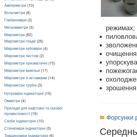
Амперметри
(10)
Вольтметри
(8)
Глибиноміри
(3)
режимах;
Мегаомметри
(3)
Мікрометри
(82)
пиловлов
Мікрометри гладкі
(26)
зволоженн
Мікрометри зубомірні
(4)
очищення 
Мікрометри листові
(2)
упорскува
Мікрометри призматичні
(15)
пожежогас
Мікрометри важільні
(17)
Мікрометри зі вставками
(14)
охолодже
Мікрометри трубні
(3)
зрошення 
Нутроміри індикаторні
(15)
Омметри
(4)
Прилади для нафтової та газової
промисловості
(16)
Форсунки р
Скоби індикаторні
(10)
Середнь
Стенкоміри індикаторні
(5)
Товщиноміри індикаторні
(6)