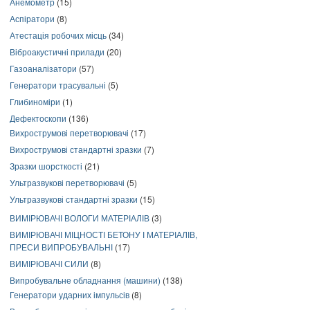
Анемометр
(15)
Аспіратори
(8)
Атестація робочих місць
(34)
Віброакустичні прилади
(20)
Газоаналізатори
(57)
Генератори трасувальні
(5)
Глибиноміри
(1)
Дефектоскопи
(136)
Вихрострумові перетворювачі
(17)
Вихрострумові стандартні зразки
(7)
Зразки шорсткості
(21)
Ультразвукові перетворювачі
(5)
Ультразвукові стандартні зразки
(15)
ВИМІРЮВАЧІ ВОЛОГИ МАТЕРІАЛІВ
(3)
ВИМІРЮВАЧІ МІЦНОСТІ БЕТОНУ І МАТЕРІАЛІВ,
ПРЕСИ ВИПРОБУВАЛЬНІ
(17)
ВИМІРЮВАЧІ СИЛИ
(8)
Випробувальне обладнання (машини)
(138)
Генератори ударних імпульсів
(8)