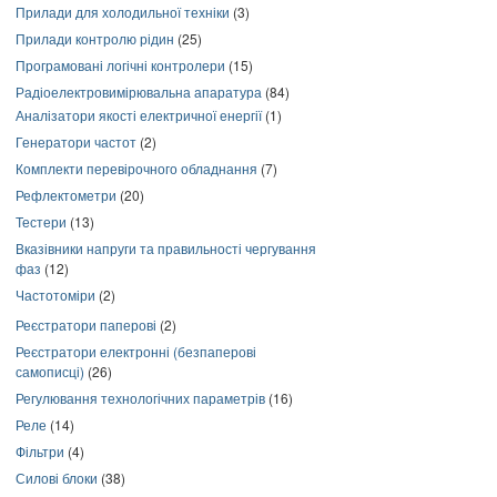
Прилади для холодильної техніки
(3)
Прилади контролю рідин
(25)
Програмовані логічні контролери
(15)
Радіоелектровимірювальна апаратура
(84)
Аналізатори якості електричної енергії
(1)
Генератори частот
(2)
Комплекти перевірочного обладнання
(7)
Рефлектометри
(20)
Тестери
(13)
Вказівники напруги та правильності чергування
фаз
(12)
Частотоміри
(2)
Реєстратори паперові
(2)
Реєстратори електронні (безпаперові
самописці)
(26)
Регулювання технологічних параметрів
(16)
Реле
(14)
Фільтри
(4)
Силові блоки
(38)