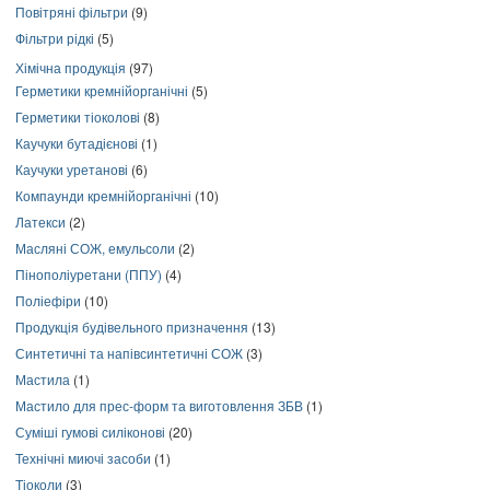
Повітряні фільтри
(9)
Фільтри рідкі
(5)
Хімічна продукція
(97)
Герметики кремнійорганічні
(5)
Герметики тіоколові
(8)
Каучуки бутадієнові
(1)
Каучуки уретанові
(6)
Компаунди кремнійорганічні
(10)
Латекси
(2)
Масляні СОЖ, емульсоли
(2)
Пінополіуретани (ППУ)
(4)
Поліефіри
(10)
Продукція будівельного призначення
(13)
Синтетичні та напівсинтетичні СОЖ
(3)
Мастила
(1)
Мастило для прес-форм та виготовлення ЗБВ
(1)
Суміші гумові силіконові
(20)
Технічні миючі засоби
(1)
Тіоколи
(3)