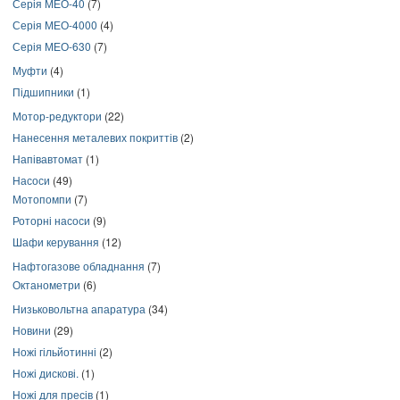
Серія МЕО-40
(7)
Серія МЕО-4000
(4)
Серія МЕО-630
(7)
Муфти
(4)
Підшипники
(1)
Мотор-редуктори
(22)
Нанесення металевих покриттів
(2)
Напівавтомат
(1)
Насоси
(49)
Мотопомпи
(7)
Роторні насоси
(9)
Шафи керування
(12)
Нафтогазове обладнання
(7)
Октанометри
(6)
Низьковольтна апаратура
(34)
Новини
(29)
Ножі гільйотинні
(2)
Ножі дискові.
(1)
Ножі для пресів
(1)