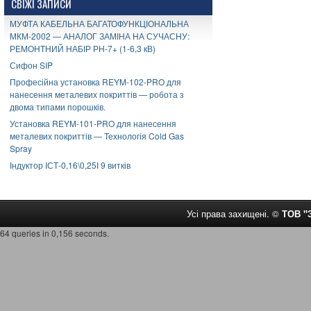
СВІЖІ ЗАПИСИ
МУФТА КАБЕЛЬНА БАГАТОФУНКЦІОНАЛЬНА
МКМ-2002 — АНАЛОГ ЗАМІНА НА СУЧАСНУ:
РЕМОНТНИЙ НАБІР РН-7+ (1-6,3 кВ)
Сифон SIP
Професійна установка REYM-102-PRO для
нанесення металевих покриттів — робота з
двома типами порошків.
Установка REYM-101-PRO для нанесення
металевих покриттів — Технологія Cold Gas
Spray
Індуктор ІСТ-0,16\0,25І 9 витків
Усі права захищені. ©
ТОВ 
64 queries in 0,156 seconds.