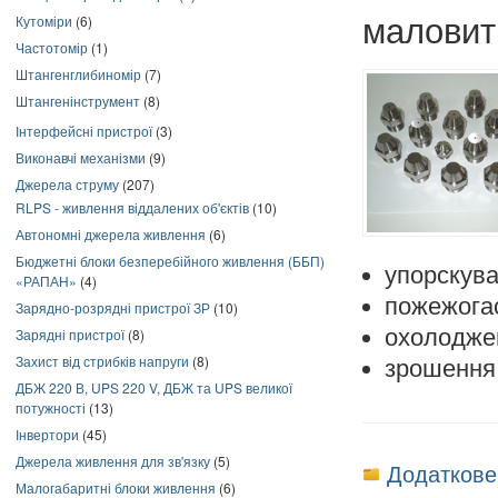
маловит
Кутоміри
(6)
Частотомір
(1)
Штангенглибиномір
(7)
Штангенінструмент
(8)
Інтерфейсні пристрої
(3)
Виконавчі механізми
(9)
Джерела струму
(207)
RLPS - живлення віддалених об'єктів
(10)
Автономні джерела живлення
(6)
Бюджетні блоки безперебійного живлення (ББП)
упорскува
«РАПАН»
(4)
пожежогас
Зарядно-розрядні пристрої ЗР
(10)
охолодже
Зарядні пристрої
(8)
Захист від стрибків напруги
(8)
зрошення 
ДБЖ 220 В, UPS 220 V, ДБЖ та UPS великої
потужності
(13)
Інвертори
(45)
Джерела живлення для зв'язку
(5)
Додаткове
Малогабаритні блоки живлення
(6)