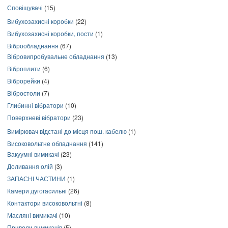
Сповіщувачі
(15)
Вибухозахисні коробки
(22)
Вибухозахисні коробки, пости
(1)
Віброобладнання
(67)
Вібровипробувальне обладнання
(13)
Віброплити
(6)
Віброрейки
(4)
Вібростоли
(7)
Глибинні вібратори
(10)
Поверхневі вібратори
(23)
Вимірювач відстані до місця пош. кабелю
(1)
Високовольтне обладнання
(141)
Вакуумні вимикачі
(23)
Доливання олій
(3)
ЗАПАСНІ ЧАСТИНИ
(1)
Камери дугогасильні
(26)
Контактори високовольтні
(8)
Масляні вимикачі
(10)
Приводи вимикачів
(5)