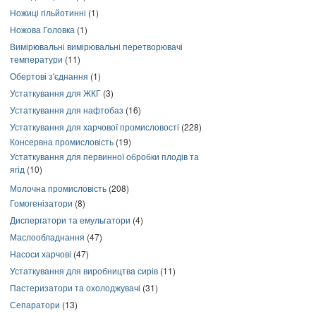
Ножиці гільйотинні
(1)
Ножова Головка
(1)
Вимірювальні вимірювальні перетворювачі
температури
(11)
Обертові з'єднання
(1)
Устаткування для ЖКГ
(3)
Устаткування для нафтобаз
(16)
Устаткування для харчової промисловості
(228)
Консервна промисловість
(19)
Устаткування для первинної обробки плодів та
ягід
(10)
Молочна промисловість
(208)
Гомогенізатори
(8)
Диспергатори та емульгатори
(4)
Маслообладнання
(47)
Насоси харчові
(47)
Устаткування для виробництва сирів
(11)
Пастеризатори та охолоджувачі
(31)
Сепаратори
(13)