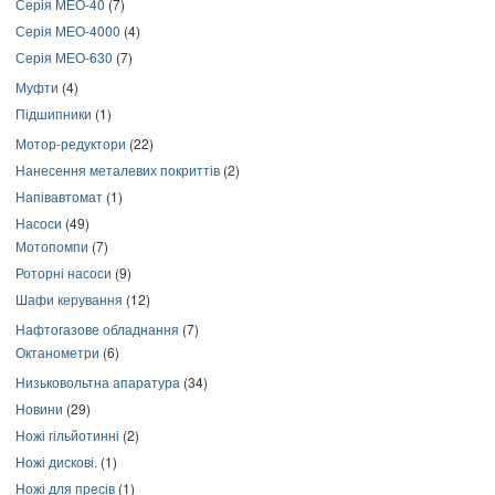
Серія МЕО-40
(7)
Серія МЕО-4000
(4)
Серія МЕО-630
(7)
Муфти
(4)
Підшипники
(1)
Мотор-редуктори
(22)
Нанесення металевих покриттів
(2)
Напівавтомат
(1)
Насоси
(49)
Мотопомпи
(7)
Роторні насоси
(9)
Шафи керування
(12)
Нафтогазове обладнання
(7)
Октанометри
(6)
Низьковольтна апаратура
(34)
Новини
(29)
Ножі гільйотинні
(2)
Ножі дискові.
(1)
Ножі для пресів
(1)