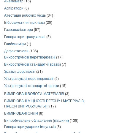
Анемометр
(15)
Аспіратори
(8)
Атестація робочих місць
(34)
Віброакустичні прилади
(20)
Газоаналізатори
(57)
Генератори трасувальні
(5)
Глибиноміри
(1)
Дефектоскопи
(136)
Вихрострумові перетворювачі
(17)
Вихрострумові стандартні зразки
(7)
Зразки шорсткості
(21)
Ультразвукові перетворювачі
(5)
Ультразвукові стандартні зразки
(15)
ВИМІРЮВАЧІ ВОЛОГИ МАТЕРІАЛІВ
(3)
ВИМІРЮВАЧІ МІЦНОСТІ БЕТОНУ І МАТЕРІАЛІВ,
ПРЕСИ ВИПРОБУВАЛЬНІ
(17)
ВИМІРЮВАЧІ СИЛИ
(8)
Випробувальне обладнання (машини)
(138)
Генератори ударних імпульсів
(8)