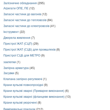
Залізничне обладнання
(295)
Агрегати ОПЕ, ПЕ
(12)
Запасні частини до вагонів
(12)
Запасні частини до тепловозів
(84)
Запасні частини до електровозів
(41)
Інструмент
(22)
Джерела живлення
(7)
Пристрої ЖАТ (СЦП)
(29)
Пристрої ЖАТ (СЦБ) для промшляхів
(8)
Пристрої СЦБ для МЕТРО
(9)
заклепки
(1)
Запірна арматура
(45)
Засувки
(5)
Клапана запірно-регулюючі
(1)
Крани кульові повнопрохідні
(9)
Крани кульові зварні (Приварне виконання)
(6)
Крани кульові зварні (фланцеве виконання)
(13)
Крани кульові укорочені
(8)
Вимірювальні прилади
(212)