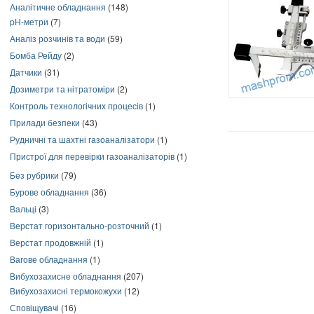
Аналітичне обладнання
(148)
pH-метри
(7)
Аналіз розчинів та води
(59)
Бомба Рейду
(2)
Датчики
(31)
Дозиметри та нітратоміри
(2)
Контроль технологічних процесів
(1)
Прилади безпеки
(43)
Рудничні та шахтні газоаналізатори
(1)
Пристрої для перевірки газоаналізаторів
(1)
Без рубрики
(79)
Бурове обладнання
(36)
Вальці
(3)
Верстат горизонтально-розточний
(1)
Верстат продовжній
(1)
Вагове обладнання
(1)
Вибухозахисне обладнання
(207)
Вибухозахисні термокожухи
(12)
Сповіщувачі
(16)