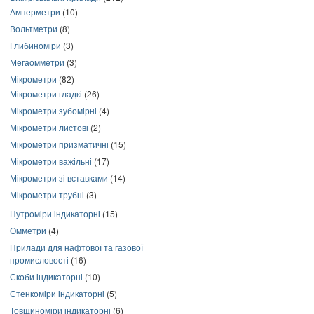
Амперметри
(10)
Вольтметри
(8)
Глибиноміри
(3)
Мегаомметри
(3)
Мікрометри
(82)
Мікрометри гладкі
(26)
Мікрометри зубомірні
(4)
Мікрометри листові
(2)
Мікрометри призматичні
(15)
Мікрометри важільні
(17)
Мікрометри зі вставками
(14)
Мікрометри трубні
(3)
Нутроміри індикаторні
(15)
Омметри
(4)
Прилади для нафтової та газової
промисловості
(16)
Скоби індикаторні
(10)
Стенкоміри індикаторні
(5)
Товщиноміри індикаторні
(6)