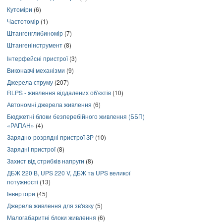
Кутоміри
(6)
Частотомір
(1)
Штангенглибиномір
(7)
Штангенінструмент
(8)
Інтерфейсні пристрої
(3)
Виконавчі механізми
(9)
Джерела струму
(207)
RLPS - живлення віддалених об'єктів
(10)
Автономні джерела живлення
(6)
Бюджетні блоки безперебійного живлення (ББП)
«РАПАН»
(4)
Зарядно-розрядні пристрої ЗР
(10)
Зарядні пристрої
(8)
Захист від стрибків напруги
(8)
ДБЖ 220 В, UPS 220 V, ДБЖ та UPS великої
потужності
(13)
Інвертори
(45)
Джерела живлення для зв'язку
(5)
Малогабаритні блоки живлення
(6)