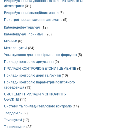
Випробування та діагностика силових кабелів та
діелектриків
(31)
Випробування ізоляційних масел
(6)
Пристрої провантаження автоматів
(5)
Кабеледефектошукачі
(12)
Кабелешукачі (приймачі)
(26)
Мірники
(6)
Металошукачі
(24)
Устаткування для перевірки насос-форсунок
(5)
Прилади контролю армування
(9)
ПРИЛАДИ КОНТРОЛЮ БЕТОНУ І ЦЕМЕНТІВ
(4)
Прилади контролю доріг та ґрунтів
(10)
Прилади контролю параметрів повітряного
середовища
(13)
СИСТЕМИ І ПРИЛАДИ МОНІТОРИНГУ
ОБ'ЄКТІВ
(11)
Системи та прилади теплового контролю
(14)
Твердоміри
(2)
Течешукачі
(17)
Товщиноміри
(23)