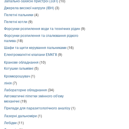
Запально-захисні пристрої (ЗЗП)
(10)
Джерела високої напруги (ІВН)
(3)
Пелетні пальники
(4)
Пелетні котли
(9)
Форсунки розпилення води та технічних рідин
(9)
Форсунки розпилення та спалювання рідкого
палива
(18)
Шафи та щити керування пальниками
(16)
Електромагнітні клапани ЕМКГ8
(9)
Кранове обладнання
(10)
Котушки гальмівні
(5)
Кромкорошувач
(1)
лінія
(7)
Лабораторне обладнання
(34)
Автоматичні піпетки змінного об'єму
механічні
(19)
Прилади для паразитологічного аналізу
(1)
Лазерні дальноміри
(1)
Лебідки
(11)