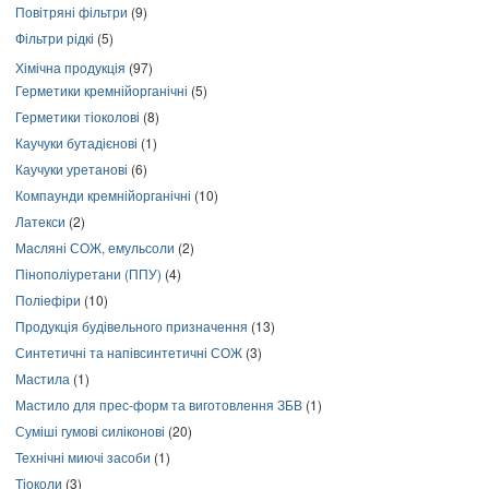
Повітряні фільтри
(9)
Фільтри рідкі
(5)
Хімічна продукція
(97)
Герметики кремнійорганічні
(5)
Герметики тіоколові
(8)
Каучуки бутадієнові
(1)
Каучуки уретанові
(6)
Компаунди кремнійорганічні
(10)
Латекси
(2)
Масляні СОЖ, емульсоли
(2)
Пінополіуретани (ППУ)
(4)
Поліефіри
(10)
Продукція будівельного призначення
(13)
Синтетичні та напівсинтетичні СОЖ
(3)
Мастила
(1)
Мастило для прес-форм та виготовлення ЗБВ
(1)
Суміші гумові силіконові
(20)
Технічні миючі засоби
(1)
Тіоколи
(3)