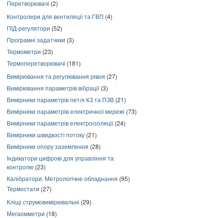
Перетворювачі
(2)
Контролери для вентиляції та ГВП
(4)
ПІД-регулятори
(52)
Програмні задатчики
(3)
Термометри
(23)
Термоперетворювачі
(181)
Вимірювання та регулювання рівня
(27)
Вимірювання параметрів вібрації
(3)
Вимірники параметрів петлі КЗ та ПЗВ
(21)
Вимірники параметрів електричної мережі
(73)
Вимірники параметрів електроізоляції
(24)
Вимірники швидкості потоку
(21)
Вимірники опору заземлення
(28)
Індикатори цифрові для управління та
контролю
(23)
Калібратори. Метрологічне обладнання
(95)
Термостати
(27)
Кліщі струмовимірювальні
(29)
Мегаомметри
(18)