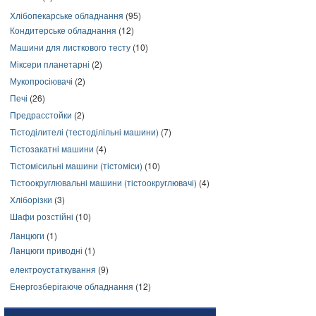
Хлібопекарське обладнання
(95)
Кондитерське обладнання
(12)
Машини для листкового тесту
(10)
Міксери планетарні
(2)
Мукопросіювачі
(2)
Печі
(26)
Предрасстойки
(2)
Тістоділителі (тестоділільні машини)
(7)
Тістозакатні машини
(4)
Тістомісильні машини (тістоміси)
(10)
Тістоокруглювальні машини (тістоокруглювачі)
(4)
Хліборізки
(3)
Шафи розстійні
(10)
Ланцюги
(1)
Ланцюги приводні
(1)
електроустаткування
(9)
Енергозберігаюче обладнання
(12)