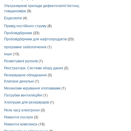
Ультразвукові прилади дефектоскопії бетону,
товщиноміри
(9)
Ендоскопи
(4)
Привід постійного струму
(8)
Пробовідбірники
(23)
Пробовідбірники для нафтопродуктів
(23)
програмне забезпечення
(1)
інше
(13)
Розмотувачі рулонів
(1)
Реєстратори. Системи збору даних
(2)
Резервуарне обладнання
(5)
Клапани дихальні
(1)
Механізми керування хлопавками
(1)
Патрубки вентиляційні
(1)
Хлопушки для резервуарів
(1)
Реле часу електронні
(3)
Ремонтні послуги
(3)
Ремонтні комплекси
(19)
Рентгенівське обладнання
(9)