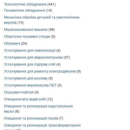
Технологічне обладнання
(441)
Гальванічне обладнання
(14)
Механічна обробка деталей та гумотехнічних
виробів
(10)
Мішкозашивальні машини
(98)
Обкаточно-гальмівні стенди
(5)
Обігрівачі
(24)
Устаткування для гомогенізації
(4)
Устаткування для мікроелектроніки
(37)
Устаткування для підігріву олій
(4)
Устаткування для ремонту електродвигунів
(9)
Устаткування для розливу
(9)
Устаткування виробництва ПЕТ
(5)
Осушувач повітря
(4)
Очищення всіх видів олій
(12)
Очищення та регенерація індустріальних
масел
(6)
Очищення та регенерація палив
(7)
Очищення та регенерація трансформаторних