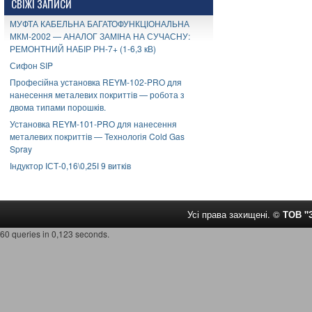
СВІЖІ ЗАПИСИ
МУФТА КАБЕЛЬНА БАГАТОФУНКЦІОНАЛЬНА
МКМ-2002 — АНАЛОГ ЗАМІНА НА СУЧАСНУ:
РЕМОНТНИЙ НАБІР РН-7+ (1-6,3 кВ)
Сифон SIP
Професійна установка REYM-102-PRO для
нанесення металевих покриттів — робота з
двома типами порошків.
Установка REYM-101-PRO для нанесення
металевих покриттів — Технологія Cold Gas
Spray
Індуктор ІСТ-0,16\0,25І 9 витків
Усі права захищені. ©
ТОВ 
60 queries in 0,123 seconds.