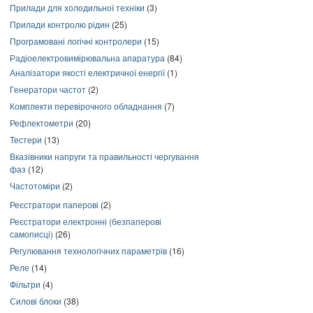
Прилади для холодильної техніки
(3)
Прилади контролю рідин
(25)
Програмовані логічні контролери
(15)
Радіоелектровимірювальна апаратура
(84)
Аналізатори якості електричної енергії
(1)
Генератори частот
(2)
Комплекти перевірочного обладнання
(7)
Рефлектометри
(20)
Тестери
(13)
Вказівники напруги та правильності чергування
фаз
(12)
Частотоміри
(2)
Реєстратори паперові
(2)
Реєстратори електронні (безпаперові
самописці)
(26)
Регулювання технологічних параметрів
(16)
Реле
(14)
Фільтри
(4)
Силові блоки
(38)