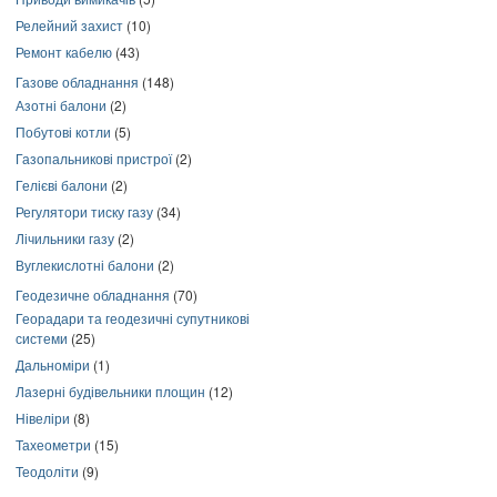
Релейний захист
(10)
Ремонт кабелю
(43)
Газове обладнання
(148)
Азотні балони
(2)
Побутові котли
(5)
Газопальникові пристрої
(2)
Гелієві балони
(2)
Регулятори тиску газу
(34)
Лічильники газу
(2)
Вуглекислотні балони
(2)
Геодезичне обладнання
(70)
Георадари та геодезичні супутникові
системи
(25)
Дальноміри
(1)
Лазерні будівельники площин
(12)
Нівеліри
(8)
Тахеометри
(15)
Теодоліти
(9)