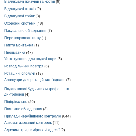
Відлякувачі гризунів та кротів
(9)
Відлякувачі птахів
(2)
Відлякувачі собак
(3)
Охоронні системи
(48)
Пакувальне обладнання
(7)
Перетворювачі тиску
(1)
Плита монтажна
(1)
Пневматика
(47)
Устаткування для подачі пари
(5)
Розподільники повітря
(6)
Ротаційні сполуки
(18)
Аксесуари для ротаційних з'єднань
(7)
Подавлювачі будь-яких мікрофонів та
диктофонів
(4)
Підігрівальне
(20)
Пожежне обладнання
(3)
Прилади неруйнівного контролю
(644)
Автоматизований контроль
(11)
Адгезиметри, вимірювачі адгезії
(2)