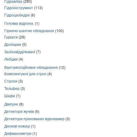
Гідравліка
(280)
Гідроінструмент
(113)
Гідроциліндри
(6)
Головка відрізна.
(1)
Гірничо-шахтне обладнання
(100)
Гуркати
(29)
Дробарки
(5)
Залізовідділювачі
(7)
Лебідки
(4)
Вантажопідйомне обладнання
(12)
Комплектуючі для строп
(4)
Стропи
(3)
Тельфер
(3)
Шафи
(1)
Двигуни
(8)
Детектори жучків
(6)
Детектори прихованих відеокамер
(3)
Дискові ножиці
(1)
Дифманометри
(1)