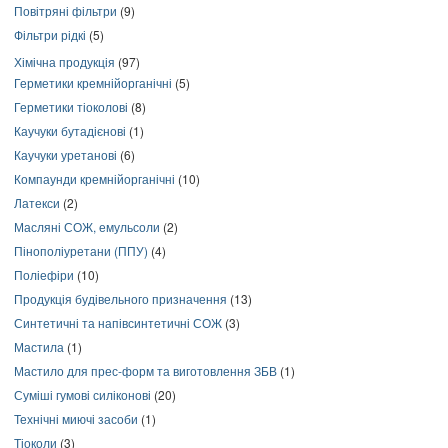
Повітряні фільтри
(9)
Фільтри рідкі
(5)
Хімічна продукція
(97)
Герметики кремнійорганічні
(5)
Герметики тіоколові
(8)
Каучуки бутадієнові
(1)
Каучуки уретанові
(6)
Компаунди кремнійорганічні
(10)
Латекси
(2)
Масляні СОЖ, емульсоли
(2)
Пінополіуретани (ППУ)
(4)
Поліефіри
(10)
Продукція будівельного призначення
(13)
Синтетичні та напівсинтетичні СОЖ
(3)
Мастила
(1)
Мастило для прес-форм та виготовлення ЗБВ
(1)
Суміші гумові силіконові
(20)
Технічні миючі засоби
(1)
Тіоколи
(3)