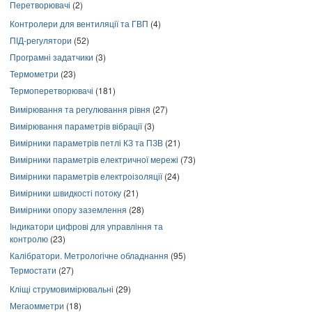
Перетворювачі
(2)
Контролери для вентиляції та ГВП
(4)
ПІД-регулятори
(52)
Програмні задатчики
(3)
Термометри
(23)
Термоперетворювачі
(181)
Вимірювання та регулювання рівня
(27)
Вимірювання параметрів вібрації
(3)
Вимірники параметрів петлі КЗ та ПЗВ
(21)
Вимірники параметрів електричної мережі
(73)
Вимірники параметрів електроізоляції
(24)
Вимірники швидкості потоку
(21)
Вимірники опору заземлення
(28)
Індикатори цифрові для управління та
контролю
(23)
Калібратори. Метрологічне обладнання
(95)
Термостати
(27)
Кліщі струмовимірювальні
(29)
Мегаомметри
(18)