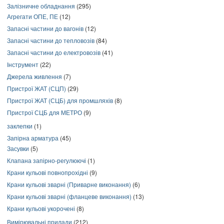
Залізничне обладнання
(295)
Агрегати ОПЕ, ПЕ
(12)
Запасні частини до вагонів
(12)
Запасні частини до тепловозів
(84)
Запасні частини до електровозів
(41)
Інструмент
(22)
Джерела живлення
(7)
Пристрої ЖАТ (СЦП)
(29)
Пристрої ЖАТ (СЦБ) для промшляхів
(8)
Пристрої СЦБ для МЕТРО
(9)
заклепки
(1)
Запірна арматура
(45)
Засувки
(5)
Клапана запірно-регулюючі
(1)
Крани кульові повнопрохідні
(9)
Крани кульові зварні (Приварне виконання)
(6)
Крани кульові зварні (фланцеве виконання)
(13)
Крани кульові укорочені
(8)
Вимірювальні прилади
(212)