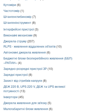
Кутоміри
(6)
Частотомір
(1)
Штангенглибиномір
(7)
Штангенінструмент
(8)
Інтерфейсні пристрої
(3)
Виконавчі механізми
(9)
Джерела струму
(207)
RLPS - живлення віддалених об'єктів
(10)
Автономні джерела живлення
(6)
Бюджетні блоки безперебійного живлення (ББП)
«РАПАН»
(4)
Зарядно-розрядні пристрої ЗР
(10)
Зарядні пристрої
(8)
Захист від стрибків напруги
(8)
ДБЖ 220 В, UPS 220 V, ДБЖ та UPS великої
потужності
(13)
Інвертори
(45)
Джерела живлення для зв'язку
(5)
Малогабаритні блоки живлення
(6)