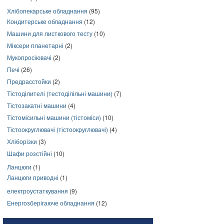
Хлібопекарське обладнання
(95)
Кондитерське обладнання
(12)
Машини для листкового тесту
(10)
Міксери планетарні
(2)
Мукопросіювачі
(2)
Печі
(26)
Предрасстойки
(2)
Тістоділителі (тестоділільні машини)
(7)
Тістозакатні машини
(4)
Тістомісильні машини (тістоміси)
(10)
Тістоокруглювачі (тістоокруглювачі)
(4)
Хліборізки
(3)
Шафи розстійні
(10)
Ланцюги
(1)
Ланцюги приводні
(1)
електроустаткування
(9)
Енергозберігаюче обладнання
(12)