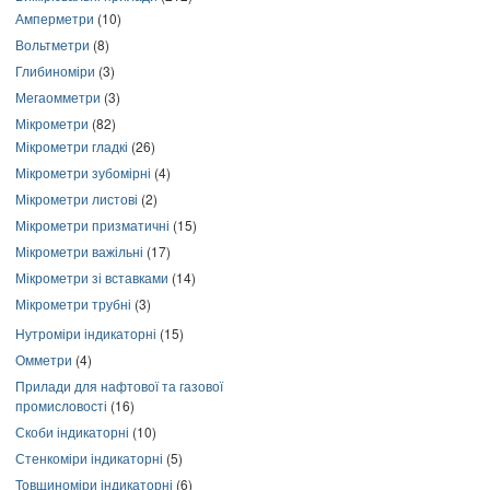
Амперметри
(10)
Вольтметри
(8)
Глибиноміри
(3)
Мегаомметри
(3)
Мікрометри
(82)
Мікрометри гладкі
(26)
Мікрометри зубомірні
(4)
Мікрометри листові
(2)
Мікрометри призматичні
(15)
Мікрометри важільні
(17)
Мікрометри зі вставками
(14)
Мікрометри трубні
(3)
Нутроміри індикаторні
(15)
Омметри
(4)
Прилади для нафтової та газової
промисловості
(16)
Скоби індикаторні
(10)
Стенкоміри індикаторні
(5)
Товщиноміри індикаторні
(6)