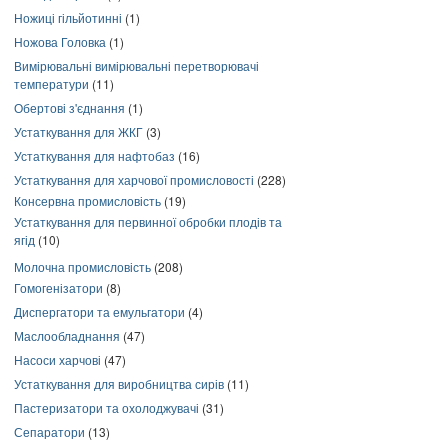
Ножиці гільйотинні
(1)
Ножова Головка
(1)
Вимірювальні вимірювальні перетворювачі
температури
(11)
Обертові з'єднання
(1)
Устаткування для ЖКГ
(3)
Устаткування для нафтобаз
(16)
Устаткування для харчової промисловості
(228)
Консервна промисловість
(19)
Устаткування для первинної обробки плодів та
ягід
(10)
Молочна промисловість
(208)
Гомогенізатори
(8)
Диспергатори та емульгатори
(4)
Маслообладнання
(47)
Насоси харчові
(47)
Устаткування для виробництва сирів
(11)
Пастеризатори та охолоджувачі
(31)
Сепаратори
(13)