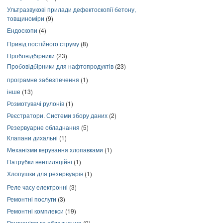
Ультразвукові прилади дефектоскопії бетону,
товщиноміри
(9)
Ендоскопи
(4)
Привід постійного струму
(8)
Пробовідбірники
(23)
Пробовідбірники для нафтопродуктів
(23)
програмне забезпечення
(1)
інше
(13)
Розмотувачі рулонів
(1)
Реєстратори. Системи збору даних
(2)
Резервуарне обладнання
(5)
Клапани дихальні
(1)
Механізми керування хлопавками
(1)
Патрубки вентиляційні
(1)
Хлопушки для резервуарів
(1)
Реле часу електронні
(3)
Ремонтні послуги
(3)
Ремонтні комплекси
(19)
Рентгенівське обладнання
(9)