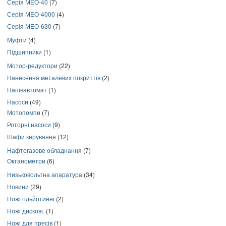
Серія МЕО-40
(7)
Серія МЕО-4000
(4)
Серія МЕО-630
(7)
Муфти
(4)
Підшипники
(1)
Мотор-редуктори
(22)
Нанесення металевих покриттів
(2)
Напівавтомат
(1)
Насоси
(49)
Мотопомпи
(7)
Роторні насоси
(9)
Шафи керування
(12)
Нафтогазове обладнання
(7)
Октанометри
(6)
Низьковольтна апаратура
(34)
Новини
(29)
Ножі гільйотинні
(2)
Ножі дискові.
(1)
Ножі для пресів
(1)