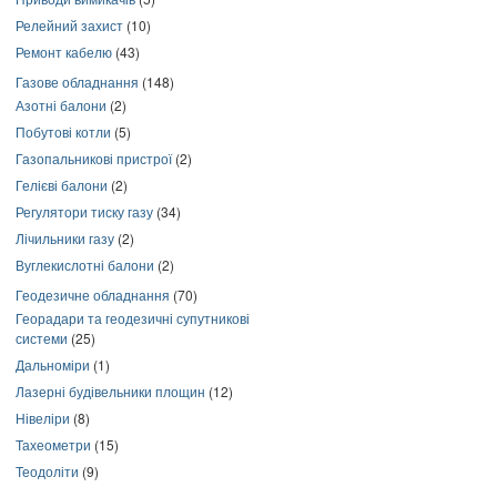
Релейний захист
(10)
Ремонт кабелю
(43)
Газове обладнання
(148)
Азотні балони
(2)
Побутові котли
(5)
Газопальникові пристрої
(2)
Гелієві балони
(2)
Регулятори тиску газу
(34)
Лічильники газу
(2)
Вуглекислотні балони
(2)
Геодезичне обладнання
(70)
Георадари та геодезичні супутникові
системи
(25)
Дальноміри
(1)
Лазерні будівельники площин
(12)
Нівеліри
(8)
Тахеометри
(15)
Теодоліти
(9)