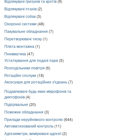
Відлякувачі гризунів та кротів
(9)
Відлякувачі птахів
(2)
Відлякувачі собак
(3)
Охоронні системи
(48)
Пакувальне обладнання
(7)
Перетворювачі тиску
(1)
Плита монтажна
(1)
Пневматика
(47)
Устаткування для подачі пари
(5)
Розподільники повітря
(6)
Ротаційні сполуки
(18)
Аксесуари для ротаційних з'єднань
(7)
Подавлювачі будь-яких мікрофонів та
диктофонів
(4)
Підігрівальне
(20)
Пожежне обладнання
(3)
Прилади неруйнівного контролю
(644)
Автоматизований контроль
(11)
Адгезиметри, вимірювачі адгезії
(2)