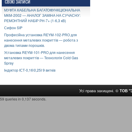
СВІЖІ ЗАПИСИ
МУФТА КАБЕЛЬНА БАГАТОФУНКЦІОНАЛЬНА
МКМ-2002 — АНАЛОГ ЗАМІНА НА СУЧАСНУ:
РЕМОНТНИЙ НАБІР РН-7+ (1-6,3 кВ)
Сифон SIP
Професійна установка REYM-102-PRO для
нанесення металевих покриттів — робота з
двома типами порошків.
Установка REYM-101-PRO для нанесення
металевих покриттів — Технологія Cold Gas
Spray
Індуктор ІСТ-0,16\0,25І 9 витків
Усі права захищені. ©
ТОВ 
59 queries in 0,137 seconds.