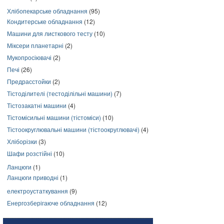
Хлібопекарське обладнання
(95)
Кондитерське обладнання
(12)
Машини для листкового тесту
(10)
Міксери планетарні
(2)
Мукопросіювачі
(2)
Печі
(26)
Предрасстойки
(2)
Тістоділителі (тестоділільні машини)
(7)
Тістозакатні машини
(4)
Тістомісильні машини (тістоміси)
(10)
Тістоокруглювальні машини (тістоокруглювачі)
(4)
Хліборізки
(3)
Шафи розстійні
(10)
Ланцюги
(1)
Ланцюги приводні
(1)
електроустаткування
(9)
Енергозберігаюче обладнання
(12)