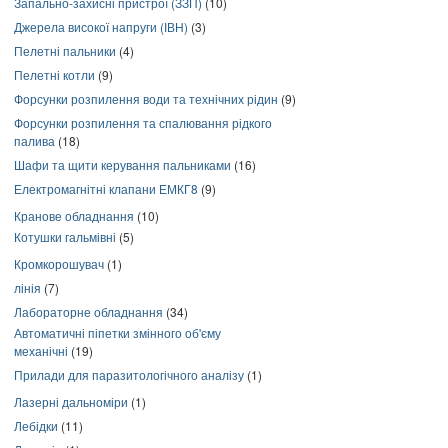
Запально-захисні пристрої (ЗЗП)
(10)
Джерела високої напруги (ІВН)
(3)
Пелетні пальники
(4)
Пелетні котли
(9)
Форсунки розпилення води та технічних рідин
(9)
Форсунки розпилення та спалювання рідкого
палива
(18)
Шафи та щити керування пальниками
(16)
Електромагнітні клапани ЕМКГ8
(9)
Кранове обладнання
(10)
Котушки гальмівні
(5)
Кромкорошувач
(1)
лінія
(7)
Лабораторне обладнання
(34)
Автоматичні піпетки змінного об'єму
механічні
(19)
Прилади для паразитологічного аналізу
(1)
Лазерні дальноміри
(1)
Лебідки
(11)