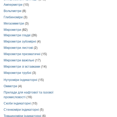
Амперметри
(10)
Вольтметри
(8)
Глибиноміри
(3)
Мегаомметри
(3)
Мікрометри
(82)
Мікрометри гладкі
(26)
Мікрометри зубомірні
(4)
Мікрометри листові
(2)
Мікрометри призматичні
(15)
Мікрометри важільні
(17)
Мікрометри зі вставками
(14)
Мікрометри трубні
(3)
Нутроміри індикаторні
(15)
Омметри
(4)
Прилади для нафтової та газової
промисловості
(16)
Скоби індикаторні
(10)
Стенкоміри індикаторні
(5)
Товщиноміри індикаторні
(6)