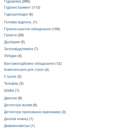
Гідравліка
(280)
Гідроінструмент
(113)
Гідроциліндри
(6)
Головка відрізна.
(1)
Гірничо-шахтне обладнання
(100)
Гуркати
(29)
Дробарки
(5)
Залізовідділювачі
(7)
Лебідки
(4)
Вантажопідйомне обладнання
(12)
Комплектуючі для строп
(4)
Стропи
(3)
Тельфер
(3)
Шафи
(1)
Двигуни
(8)
Детектори жучків
(6)
Детектори прихованих відеокамер
(3)
Дискові ножиці
(1)
Дифманометри
(1)