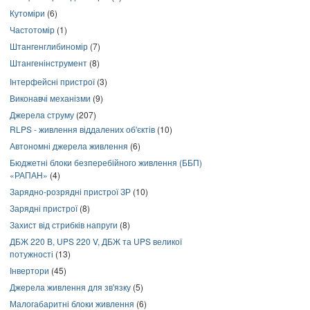
Кутоміри
(6)
Частотомір
(1)
Штангенглибиномір
(7)
Штангенінструмент
(8)
Інтерфейсні пристрої
(3)
Виконавчі механізми
(9)
Джерела струму
(207)
RLPS - живлення віддалених об'єктів
(10)
Автономні джерела живлення
(6)
Бюджетні блоки безперебійного живлення (ББП)
«РАПАН»
(4)
Зарядно-розрядні пристрої ЗР
(10)
Зарядні пристрої
(8)
Захист від стрибків напруги
(8)
ДБЖ 220 В, UPS 220 V, ДБЖ та UPS великої
потужності
(13)
Інвертори
(45)
Джерела живлення для зв'язку
(5)
Малогабаритні блоки живлення
(6)