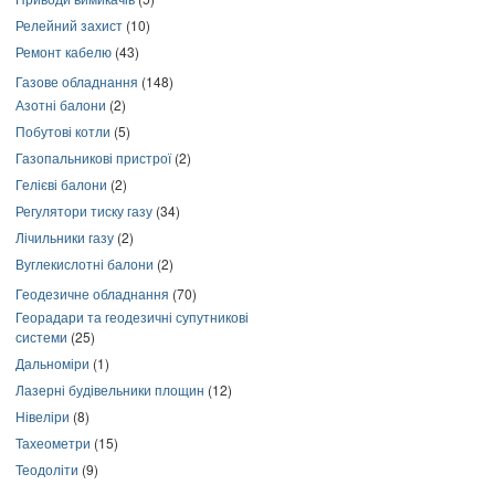
Релейний захист
(10)
Ремонт кабелю
(43)
Газове обладнання
(148)
Азотні балони
(2)
Побутові котли
(5)
Газопальникові пристрої
(2)
Гелієві балони
(2)
Регулятори тиску газу
(34)
Лічильники газу
(2)
Вуглекислотні балони
(2)
Геодезичне обладнання
(70)
Георадари та геодезичні супутникові
системи
(25)
Дальноміри
(1)
Лазерні будівельники площин
(12)
Нівеліри
(8)
Тахеометри
(15)
Теодоліти
(9)