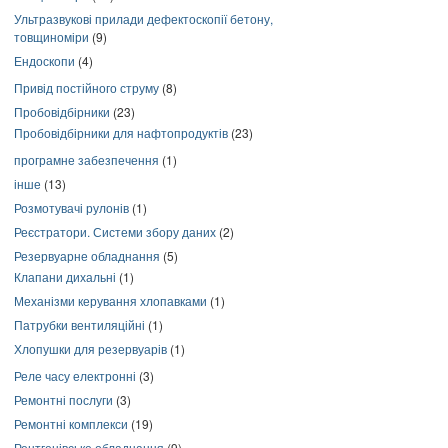
Ультразвукові прилади дефектоскопії бетону,
товщиноміри
(9)
Ендоскопи
(4)
Привід постійного струму
(8)
Пробовідбірники
(23)
Пробовідбірники для нафтопродуктів
(23)
програмне забезпечення
(1)
інше
(13)
Розмотувачі рулонів
(1)
Реєстратори. Системи збору даних
(2)
Резервуарне обладнання
(5)
Клапани дихальні
(1)
Механізми керування хлопавками
(1)
Патрубки вентиляційні
(1)
Хлопушки для резервуарів
(1)
Реле часу електронні
(3)
Ремонтні послуги
(3)
Ремонтні комплекси
(19)
Рентгенівське обладнання
(9)