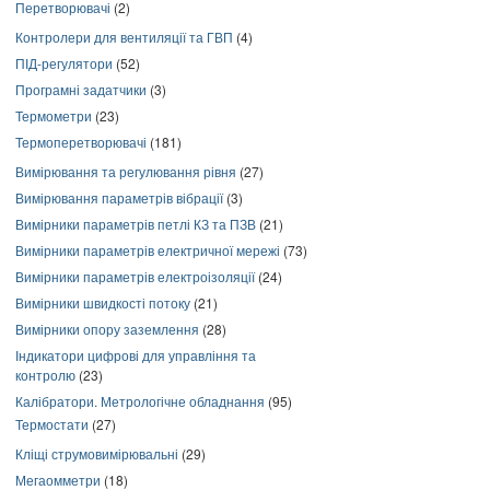
Перетворювачі
(2)
Контролери для вентиляції та ГВП
(4)
ПІД-регулятори
(52)
Програмні задатчики
(3)
Термометри
(23)
Термоперетворювачі
(181)
Вимірювання та регулювання рівня
(27)
Вимірювання параметрів вібрації
(3)
Вимірники параметрів петлі КЗ та ПЗВ
(21)
Вимірники параметрів електричної мережі
(73)
Вимірники параметрів електроізоляції
(24)
Вимірники швидкості потоку
(21)
Вимірники опору заземлення
(28)
Індикатори цифрові для управління та
контролю
(23)
Калібратори. Метрологічне обладнання
(95)
Термостати
(27)
Кліщі струмовимірювальні
(29)
Мегаомметри
(18)