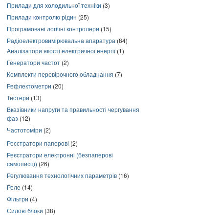
Прилади для холодильної техніки
(3)
Прилади контролю рідин
(25)
Програмовані логічні контролери
(15)
Радіоелектровимірювальна апаратура
(84)
Аналізатори якості електричної енергії
(1)
Генератори частот
(2)
Комплекти перевірочного обладнання
(7)
Рефлектометри
(20)
Тестери
(13)
Вказівники напруги та правильності чергування
фаз
(12)
Частотоміри
(2)
Реєстратори паперові
(2)
Реєстратори електронні (безпаперові
самописці)
(26)
Регулювання технологічних параметрів
(16)
Реле
(14)
Фільтри
(4)
Силові блоки
(38)