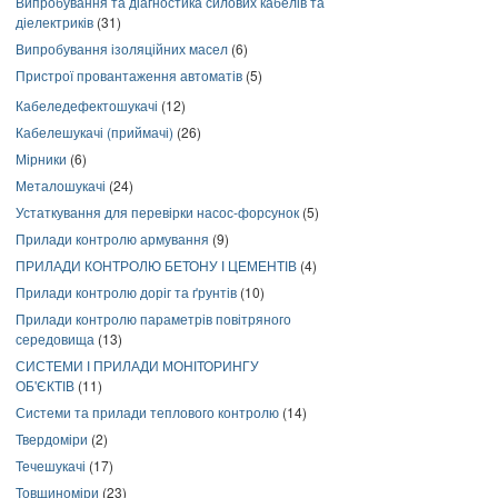
Випробування та діагностика силових кабелів та
діелектриків
(31)
Випробування ізоляційних масел
(6)
Пристрої провантаження автоматів
(5)
Кабеледефектошукачі
(12)
Кабелешукачі (приймачі)
(26)
Мірники
(6)
Металошукачі
(24)
Устаткування для перевірки насос-форсунок
(5)
Прилади контролю армування
(9)
ПРИЛАДИ КОНТРОЛЮ БЕТОНУ І ЦЕМЕНТІВ
(4)
Прилади контролю доріг та ґрунтів
(10)
Прилади контролю параметрів повітряного
середовища
(13)
СИСТЕМИ І ПРИЛАДИ МОНІТОРИНГУ
ОБ'ЄКТІВ
(11)
Системи та прилади теплового контролю
(14)
Твердоміри
(2)
Течешукачі
(17)
Товщиноміри
(23)