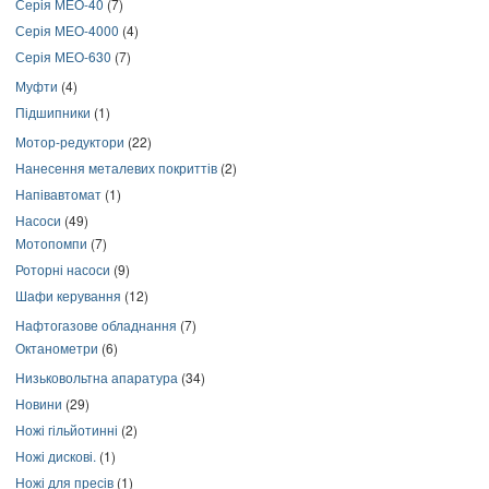
Серія МЕО-40
(7)
Серія МЕО-4000
(4)
Серія МЕО-630
(7)
Муфти
(4)
Підшипники
(1)
Мотор-редуктори
(22)
Нанесення металевих покриттів
(2)
Напівавтомат
(1)
Насоси
(49)
Мотопомпи
(7)
Роторні насоси
(9)
Шафи керування
(12)
Нафтогазове обладнання
(7)
Октанометри
(6)
Низьковольтна апаратура
(34)
Новини
(29)
Ножі гільйотинні
(2)
Ножі дискові.
(1)
Ножі для пресів
(1)