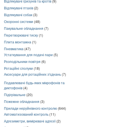
Відлякувачі гризунів та кротів
(9)
Відлякувачі птахів
(2)
Відлякувачі собак
(3)
Охоронні системи
(48)
Пакувальне обладнання
(7)
Перетворювачі тиску
(1)
Плита монтажна
(1)
Пневматика
(47)
Устаткування для подачі пари
(5)
Розподільники повітря
(6)
Ротаційні сполуки
(18)
Аксесуари для ротаційних з'єднань
(7)
Подавлювачі будь-яких мікрофонів та
диктофонів
(4)
Підігрівальне
(20)
Пожежне обладнання
(3)
Прилади неруйнівного контролю
(644)
Автоматизований контроль
(11)
Адгезиметри, вимірювачі адгезії
(2)