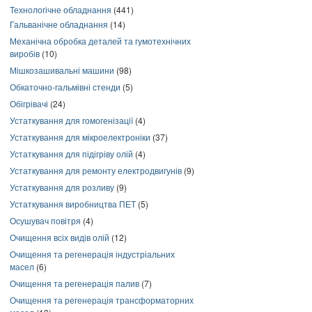
Технологічне обладнання
(441)
Гальванічне обладнання
(14)
Механічна обробка деталей та гумотехнічних
виробів
(10)
Мішкозашивальні машини
(98)
Обкаточно-гальмівні стенди
(5)
Обігрівачі
(24)
Устаткування для гомогенізації
(4)
Устаткування для мікроелектроніки
(37)
Устаткування для підігріву олій
(4)
Устаткування для ремонту електродвигунів
(9)
Устаткування для розливу
(9)
Устаткування виробництва ПЕТ
(5)
Осушувач повітря
(4)
Очищення всіх видів олій
(12)
Очищення та регенерація індустріальних
масел
(6)
Очищення та регенерація палив
(7)
Очищення та регенерація трансформаторних