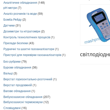
Аналітичне обладнання
(148)
pH-метри
(7)
Аналіз розчинів та води
(59)
Бомба Рейду
(2)
Датчики
(31)
Дозиметри та нітратоміри
(2)
Контроль технологічних процесів
(1)
Прилади безпеки
(43)
Рудничні та шахтні газоаналізатори
(1)
світлодіодни
Пристрої для перевірки газоаналізаторів
(1)
Без рубрики
(79)
Бурове обладнання
(36)
Вальці
(3)
Верстат горизонтально-розточний
(1)
Верстат продовжній
(1)
Вагове обладнання
(1)
Вибухозахисне обладнання
(207)
Вибухозахисні термокожухи
(12)
Сповіщувачі
(16)