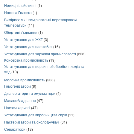
Ножиці гільйотинні
(1)
Ножова Головка
(1)
Вимірювальні вимірювальні перетворювачі
температури
(11)
Обертові з'єднання
(1)
Устаткування для ЖКГ
(3)
Устаткування для нафтобаз
(16)
Устаткування для харчової промисловості
(228)
Консервна промисловість
(19)
Устаткування для первинної обробки плодів та
ягід
(10)
Молочна промисловість
(208)
Гомогенізатори
(8)
Диспергатори та емульгатори
(4)
Маслообладнання
(47)
Насоси харчові
(47)
Устаткування для виробництва сирів
(11)
Пастеризатори та охолоджувачі
(31)
Сепаратори
(13)