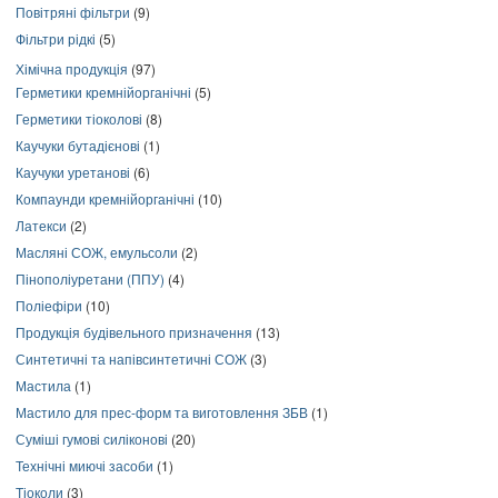
Повітряні фільтри
(9)
Фільтри рідкі
(5)
Хімічна продукція
(97)
Герметики кремнійорганічні
(5)
Герметики тіоколові
(8)
Каучуки бутадієнові
(1)
Каучуки уретанові
(6)
Компаунди кремнійорганічні
(10)
Латекси
(2)
Масляні СОЖ, емульсоли
(2)
Пінополіуретани (ППУ)
(4)
Поліефіри
(10)
Продукція будівельного призначення
(13)
Синтетичні та напівсинтетичні СОЖ
(3)
Мастила
(1)
Мастило для прес-форм та виготовлення ЗБВ
(1)
Суміші гумові силіконові
(20)
Технічні миючі засоби
(1)
Тіоколи
(3)