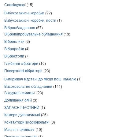
Сповіщувачі
(15)
Вибухозахисні коробки
(22)
Вибухозахисні коробки, пости
(1)
Віброобладнання
(67)
Вібровипробувальне обладнання
(13)
Віброплити
(6)
Віброрейки
(4)
Вібростоли
(7)
Глибинні вібратори
(10)
Поверхневі вібратори
(23)
Вимірювач відстані до місця пош. кабелю
(1)
Високовольтне обладнання
(141)
Вакуумні вимикачі
(23)
Доливання олій
(3)
ЗАПАСНІ ЧАСТИНИ
(1)
Камери дугогасильні
(26)
Контактори високовольтні
(8)
Масляні вимикачі
(10)
Приводи вимикачів
(5)