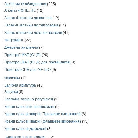
Залізничне обладнання
(295)
Агрегати ОПЕ, ПЕ
(12)
Запасні частини до вагонів
(12)
Запасні частини до тепловозів
(84)
Запасні частини до електровозів
(41)
Інструмент
(22)
Джерела живлення
(7)
Пристрої ЖАТ (СЦП)
(29)
Пристрої ЖАТ (СЦБ) для промшляхів
(8)
Пристрої СЦБ для МЕТРО
(9)
заклепки
(1)
Запірна арматура
(45)
Засувки
(5)
Клапана запірно-регулюючі
(1)
Крани кульові повнопрохідні
(9)
Крани кульові зварні (Приварне виконання)
(6)
Крани кульові зварні (фланцеве виконання)
(13)
Крани кульові укорочені
(8)
Вимірювальні прилади
(212)