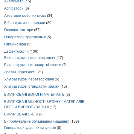
Анемометр
(15)
Аспіратори
(8)
Атестація робочих місць
(34)
Віброакустичні прилади
(20)
Газоаналізатори
(57)
Генератори трасувальні
(5)
Глибиноміри
(1)
Дефектоскопи
(136)
Вихрострумові перетворювачі
(17)
Вихрострумові стандартні зразки
(7)
Зразки шорсткості
(21)
Ультразвукові перетворювачі
(5)
Ультразвукові стандартні зразки
(15)
ВИМІРЮВАЧІ ВОЛОГИ МАТЕРІАЛІВ
(3)
ВИМІРЮВАЧІ МІЦНОСТІ БЕТОНУ І МАТЕРІАЛІВ,
ПРЕСИ ВИПРОБУВАЛЬНІ
(17)
ВИМІРЮВАЧІ СИЛИ
(8)
Випробувальне обладнання (машини)
(138)
Генератори ударних імпульсів
(8)