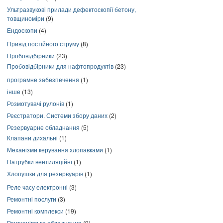
Ультразвукові прилади дефектоскопії бетону,
товщиноміри
(9)
Ендоскопи
(4)
Привід постійного струму
(8)
Пробовідбірники
(23)
Пробовідбірники для нафтопродуктів
(23)
програмне забезпечення
(1)
інше
(13)
Розмотувачі рулонів
(1)
Реєстратори. Системи збору даних
(2)
Резервуарне обладнання
(5)
Клапани дихальні
(1)
Механізми керування хлопавками
(1)
Патрубки вентиляційні
(1)
Хлопушки для резервуарів
(1)
Реле часу електронні
(3)
Ремонтні послуги
(3)
Ремонтні комплекси
(19)
Рентгенівське обладнання
(9)