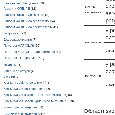
Залізничне обладнання
(295)
сис
Режим
Агрегати ОПЕ, ПЕ
(12)
авт
керування
Запасні частини до вагонів
(12)
рег
Запасні частини до тепловозів
(84)
Запасні частини до електровозів
(41)
у р
Інструмент
(22)
сис
Джерела живлення
(7)
частотний
Пристрої ЖАТ (СЦП)
(29)
у зам
Пристрої ЖАТ (СЦБ) для промшляхів
(8)
Пристрої СЦБ для МЕТРО
(9)
у р
заклепки
(1)
сис
Запірна арматура
(45)
Засувки
(5)
векторний
Клапана запірно-регулюючі
(1)
у зам
Крани кульові повнопрохідні
(9)
Крани кульові зварні (Приварне виконання)
(6)
Крани кульові зварні (фланцеве виконання)
(13)
Крани кульові укорочені
(8)
Області за
Вимірювальні прилади
(212)