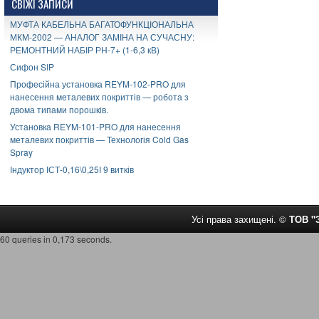
СВІЖІ ЗАПИСИ
МУФТА КАБЕЛЬНА БАГАТОФУНКЦІОНАЛЬНА
МКМ-2002 — АНАЛОГ ЗАМІНА НА СУЧАСНУ:
РЕМОНТНИЙ НАБІР РН-7+ (1-6,3 кВ)
Сифон SIP
Професійна установка REYM-102-PRO для
нанесення металевих покриттів — робота з
двома типами порошків.
Установка REYM-101-PRO для нанесення
металевих покриттів — Технологія Cold Gas
Spray
Індуктор ІСТ-0,16\0,25І 9 витків
Усі права захищені. ©
ТОВ 
60 queries in 0,173 seconds.