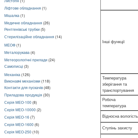
Листогін
(1)
Ліфтове обладнання
(1)
Мішалка
(1)
Медичне обладнання
(26)
Рентгенівські трубки
(5)
Стерилізаційне обладнання
(14)
Інші функції
МЕОФ
(1)
Металорукава
(4)
Метеорологічні прилади
(24)
Самописці
(3)
Механіка
(126)
Температура
Виконавчі механізми
(118)
зберігання та
Контакти для пускачів
(48)
транспортування
Приладова продукція
(30)
Робоча
Серія МЕО-100
(8)
температура
Серія МЕО-10000
(2)
Відносна вологість
Серія МЕО-16
(7)
Серія МЕО-1600
(6)
Ступінь захисту
Серія МЕО-250
(10)