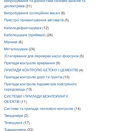
Випробування та діагностика силових кабелів та
діелектриків
(31)
Випробування ізоляційних масел
(6)
Пристрої провантаження автоматів
(5)
Кабеледефектошукачі
(12)
Кабелешукачі (приймачі)
(26)
Мірники
(6)
Металошукачі
(24)
Устаткування для перевірки насос-форсунок
(5)
Прилади контролю армування
(9)
ПРИЛАДИ КОНТРОЛЮ БЕТОНУ І ЦЕМЕНТІВ
(4)
Прилади контролю доріг та ґрунтів
(10)
Прилади контролю параметрів повітряного
середовища
(13)
СИСТЕМИ І ПРИЛАДИ МОНІТОРИНГУ
ОБ'ЄКТІВ
(11)
Системи та прилади теплового контролю
(14)
Твердоміри
(2)
Течешукачі
(17)
Товщиноміри
(23)