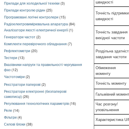
швидкості
Прилади для холодильної техніки
(3)
Прилади контролю рідин
(25)
Точність підтримки
Програмовані логічні контролери
(15)
швидкості
Радіоелектровимірювальна апаратура
(84)
Аналізатори якості електричної енергії
(1)
Точність завдання
Генератори частот
(2)
вихідної частоти
Комплекти перевірочного обладнання
(7)
Рефлектометри
(20)
Роздільна здатніст
завдання частоти
Тестери
(13)
Вказівники напруги та правильності чергування
Обмеження
фаз
(12)
моменту
Частотоміри
(2)
Точність моменту
Реєстратори паперові
(2)
Реєстратори електронні (безпаперові
Гальмівний момен
самописці)
(26)
Регулювання технологічних параметрів
(16)
Час розгону/
Реле
(14)
уповільнення
Фільтри
(4)
Характеристика U/
Силові блоки
(38)