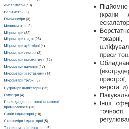
Амперметри
(10)
Підйомн
Вольтметри
(8)
(крани л
Глибиноміри
(3)
ескалатори
Мегаомметри
(3)
Верстатн
Мікрометри
(82)
токарні
Мікрометри гладкі
(26)
Мікрометри зубомірні
(4)
шліфувал
Мікрометри листові
(2)
преси тощ
Мікрометри призматичні
(15)
Обладнанн
Мікрометри важільні
(17)
(екструд
Мікрометри зі вставками
(14)
пристрої
Мікрометри трубні
(3)
верстати)
Нутроміри індикаторні
(15)
Пакуваль
Омметри
(4)
Прилади для нафтової та газової
Інші сфе
промисловості
(16)
точності
Скоби індикаторні
(10)
регулюва
Стенкоміри індикаторні
(5)
Товщиноміри індикаторні
(6)