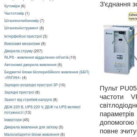
З'єднання з
Кутоміри
(6)
Частотомір
(1)
Штангенглибиномір
(7)
Штангенінструмент
(8)
Інтерфейсні пристрої
(3)
Виконавчі механізми
(9)
Джерела струму
(207)
RLPS - живлення віддалених об'єктів
(10)
Автономні джерела живлення
(6)
Бюджетні блоки безперебійного живлення (ББП)
«РАПАН»
(4)
Зарядно-розрядні пристрої ЗР
(10)
Пульт PU05
Зарядні пристрої
(8)
частоти V
Захист від стрибків напруги
(8)
світлодіодн
ДБЖ 220 В, UPS 220 V, ДБЖ та UPS великої
потужності
(13)
параметрів
Інвертори
(45)
допомогою 
Джерела живлення для зв'язку
(5)
повне зчит
Малогабаритні блоки живлення
(6)