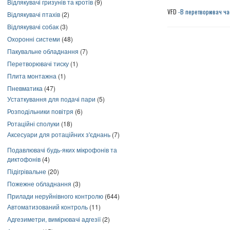
Відлякувачі гризунів та кротів
(9)
VFD
-B перетворювач ча
Відлякувачі птахів
(2)
Відлякувачі собак
(3)
Охоронні системи
(48)
Пакувальне обладнання
(7)
Перетворювачі тиску
(1)
Плита монтажна
(1)
Пневматика
(47)
Устаткування для подачі пари
(5)
Розподільники повітря
(6)
Ротаційні сполуки
(18)
Аксесуари для ротаційних з'єднань
(7)
Подавлювачі будь-яких мікрофонів та
диктофонів
(4)
Підігрівальне
(20)
Пожежне обладнання
(3)
Прилади неруйнівного контролю
(644)
Автоматизований контроль
(11)
Адгезиметри, вимірювачі адгезії
(2)