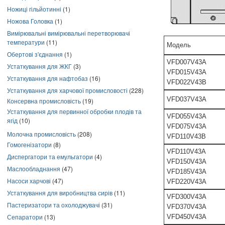
Ножиці гільйотинні
(1)
Ножова Головка
(1)
Вимірювальні вимірювальні перетворювачі
температури
(11)
Модель
Обертові з'єднання
(1)
VFD007V43A
Устаткування для ЖКГ
(3)
VFD015V43A
Устаткування для нафтобаз
(16)
VFD022V43B
Устаткування для харчової промисловості
(228)
VFD037V43A
Консервна промисловість
(19)
Устаткування для первинної обробки плодів та
VFD055V43A
ягід
(10)
VFD075V43A
Молочна промисловість
(208)
VFD110V43B
Гомогенізатори
(8)
VFD110V43A
Диспергатори та емульгатори
(4)
VFD150V43A
Маслообладнання
(47)
VFD185V43A
Насоси харчові
(47)
VFD220V43A
Устаткування для виробництва сирів
(11)
VFD300V43A
Пастеризатори та охолоджувачі
(31)
VFD370V43A
Сепаратори
(13)
VFD450V43A