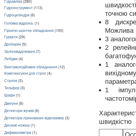
Гідравліка
(280)
швидкост
Гідроінструмент
(113)
точною си
Гідроциліндри
(6)
8 дискре
Головка відрізна.
(1)
Можлива 
Гірничо-шахтне обладнання
(100)
Гуркати
(29)
3 аналог
Дробарки
(5)
2 релейн
Залізовідділювачі
(7)
багатофу
Лебідки
(4)
1 аналог
Вантажопідйомне обладнання
(12)
вихідном
Комплектуючі для строп
(4)
Стропи
(3)
параметра
Тельфер
(3)
1 імпул
Шафи
(1)
частотомі
Двигуни
(8)
Детектори жучків
(6)
Характерис
Детектори прихованих відеокамер
(3)
швидкістю
Дискові ножиці
(1)
Дифманометри
(1)
Осо