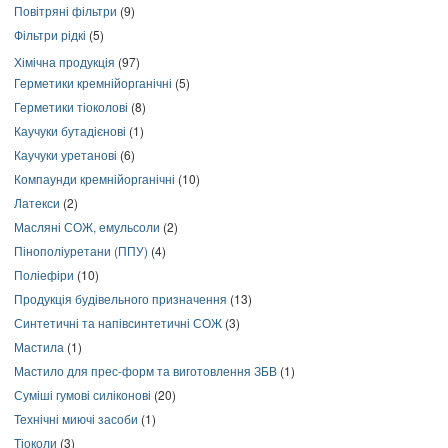
Повітряні фільтри
(9)
Фільтри рідкі
(5)
Хімічна продукція
(97)
Герметики кремнійорганічні
(5)
Герметики тіоколові
(8)
Каучуки бутадієнові
(1)
Каучуки уретанові
(6)
Компаунди кремнійорганічні
(10)
Латекси
(2)
Масляні СОЖ, емульсоли
(2)
Пінополіуретани (ППУ)
(4)
Поліефіри
(10)
Продукція будівельного призначення
(13)
Синтетичні та напівсинтетичні СОЖ
(3)
Мастила
(1)
Мастило для прес-форм та виготовлення ЗБВ
(1)
Суміші гумові силіконові
(20)
Технічні миючі засоби
(1)
Тіоколи
(3)