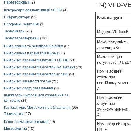
Перетворювачі
(2)
ПЧ) VFD-V
Контролери для вентиляції та ГВП
(4)
ПІД-регулятори
(52)
Клас напруги
Програмні задатчики
(3)
Термометри
(23)
Модель VFDхххB
Термоперетворювачі
(181)
Макс. потужність
Вимірювання та регулювання рівня
(27)
двигуна, кВт
Вимірювання параметрів вібрації
(3)
Макс. вихідна
Вимірники параметрів петлі КЗ та ПЗВ
(21)
потужність ПЧ, кВ
Вимірники параметрів електричної мережі
(73)
Ном. вихідний
Вимірники параметрів електроізоляції
(24)
струм при
Вимірники швидкості потоку
(21)
постійному момент
Вимірники опору заземлення
(28)
A
Індикатори цифрові для управління та
Ном. вихідний
контролю
(23)
струм при
Калібратори. Метрологічне обладнання
(95)
змінному моменті,
Термостати
(27)
A
Кліщі струмовимірювальні
(29)
Ном. вхідний стру
Мегаомметри
(18)
ПЧ, А