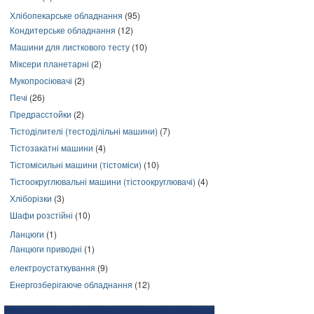
Хлібопекарське обладнання
(95)
Кондитерське обладнання
(12)
Машини для листкового тесту
(10)
Міксери планетарні
(2)
Мукопросіювачі
(2)
Печі
(26)
Предрасстойки
(2)
Тістоділителі (тестоділільні машини)
(7)
Тістозакатні машини
(4)
Тістомісильні машини (тістоміси)
(10)
Тістоокруглювальні машини (тістоокруглювачі)
(4)
Хліборізки
(3)
Шафи розстійні
(10)
Ланцюги
(1)
Ланцюги приводні
(1)
електроустаткування
(9)
Енергозберігаюче обладнання
(12)