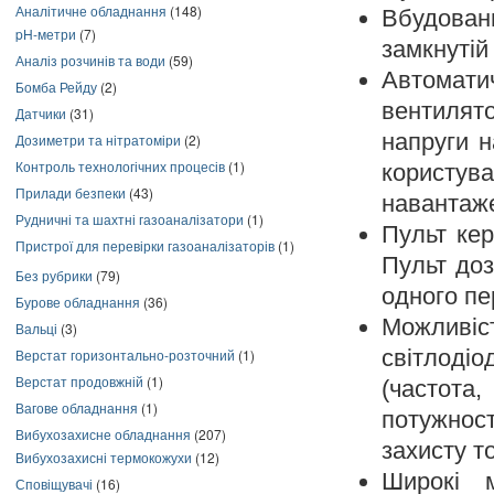
Аналітичне обладнання
(148)
Вбудовани
pH-метри
(7)
замкнутій
Аналіз розчинів та води
(59)
Автомати
Бомба Рейду
(2)
вентилят
Датчики
(31)
напруги н
Дозиметри та нітратоміри
(2)
Контроль технологічних процесів
(1)
користув
Прилади безпеки
(43)
навантаже
Рудничні та шахтні газоаналізатори
(1)
Пульт кер
Пристрої для перевірки газоаналізаторів
(1)
Пульт доз
Без рубрики
(79)
одного пе
Бурове обладнання
(36)
Можливі
Вальці
(3)
світлодіо
Верстат горизонтально-розточний
(1)
Верстат продовжній
(1)
(частота
Вагове обладнання
(1)
потужнос
Вибухозахисне обладнання
(207)
захисту т
Вибухозахисні термокожухи
(12)
Широкі 
Сповіщувачі
(16)