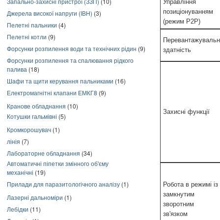
Запально-захисні пристрої (ЗЗП)
(10)
Управління
позиціонуванням
Джерела високої напруги (ІВН)
(3)
(режим P2P)
Пелетні пальники
(4)
Пелетні котли
(9)
Перевантажувальн
Форсунки розпилення води та технічних рідин
(9)
здатність
Форсунки розпилення та спалювання рідкого
палива
(18)
Шафи та щити керування пальниками
(16)
Електромагнітні клапани ЕМКГ8
(9)
Кранове обладнання
(10)
Захисні функції
Котушки гальмівні
(5)
Кромкорошувач
(1)
лінія
(7)
Лабораторне обладнання
(34)
Автоматичні піпетки змінного об'єму
механічні
(19)
Прилади для паразитологічного аналізу
(1)
Робота в режимі із
замкнутим
Лазерні дальноміри
(1)
зворотним
Лебідки
(11)
зв'язком