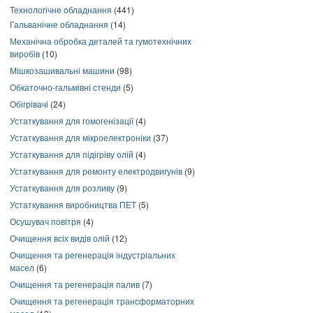
Технологічне обладнання
(441)
Гальванічне обладнання
(14)
Механічна обробка деталей та гумотехнічних
виробів
(10)
Мішкозашивальні машини
(98)
Обкаточно-гальмівні стенди
(5)
Обігрівачі
(24)
Устаткування для гомогенізації
(4)
Устаткування для мікроелектроніки
(37)
Устаткування для підігріву олій
(4)
Устаткування для ремонту електродвигунів
(9)
Устаткування для розливу
(9)
Устаткування виробництва ПЕТ
(5)
Осушувач повітря
(4)
Очищення всіх видів олій
(12)
Очищення та регенерація індустріальних
масел
(6)
Очищення та регенерація палив
(7)
Очищення та регенерація трансформаторних