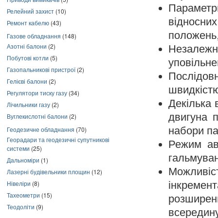
Параметр
Релейний захист
(10)
відносних
Ремонт кабелю
(43)
положень
Газове обладнання
(148)
Азотні балони
(2)
Незалежн
Побутові котли
(5)
уповільне
Газопальникові пристрої
(2)
Послідо
Гелієві балони
(2)
швидкістю
Регулятори тиску газу
(34)
Декілька 
Лічильники газу
(2)
двигуна п
Вуглекислотні балони
(2)
набори па
Геодезичне обладнання
(70)
Георадари та геодезичні супутникові
Режим ав
системи
(25)
гальмува
Дальноміри
(1)
Можливі
Лазерні будівельники площин
(12)
Нівеліри
(8)
інкреме
Тахеометри
(15)
розширен
Теодоліти
(9)
всереди