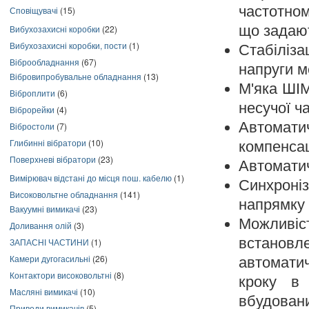
частотном
Сповіщувачі
(15)
що задаю
Вибухозахисні коробки
(22)
Вибухозахисні коробки, пости
(1)
Стабіліз
Віброобладнання
(67)
напруги 
Вібровипробувальне обладнання
(13)
М'яка ШІМ
Віброплити
(6)
несучої ча
Віброрейки
(4)
Автомати
Вібростоли
(7)
Глибинні вібратори
(10)
компенсац
Поверхневі вібратори
(23)
Автомати
Вимірювач відстані до місця пош. кабелю
(1)
Синхроні
Високовольтне обладнання
(141)
напрямку
Вакуумні вимикачі
(23)
Можливіс
Доливання олій
(3)
встановле
ЗАПАСНІ ЧАСТИНИ
(1)
Камери дугогасильні
(26)
автомати
Контактори високовольтні
(8)
кроку в 
Масляні вимикачі
(10)
вбудован
Приводи вимикачів
(5)