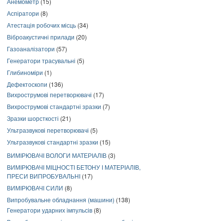
Анемометр
(15)
Аспіратори
(8)
Атестація робочих місць
(34)
Віброакустичні прилади
(20)
Газоаналізатори
(57)
Генератори трасувальні
(5)
Глибиноміри
(1)
Дефектоскопи
(136)
Вихрострумові перетворювачі
(17)
Вихрострумові стандартні зразки
(7)
Зразки шорсткості
(21)
Ультразвукові перетворювачі
(5)
Ультразвукові стандартні зразки
(15)
ВИМІРЮВАЧІ ВОЛОГИ МАТЕРІАЛІВ
(3)
ВИМІРЮВАЧІ МІЦНОСТІ БЕТОНУ І МАТЕРІАЛІВ,
ПРЕСИ ВИПРОБУВАЛЬНІ
(17)
ВИМІРЮВАЧІ СИЛИ
(8)
Випробувальне обладнання (машини)
(138)
Генератори ударних імпульсів
(8)