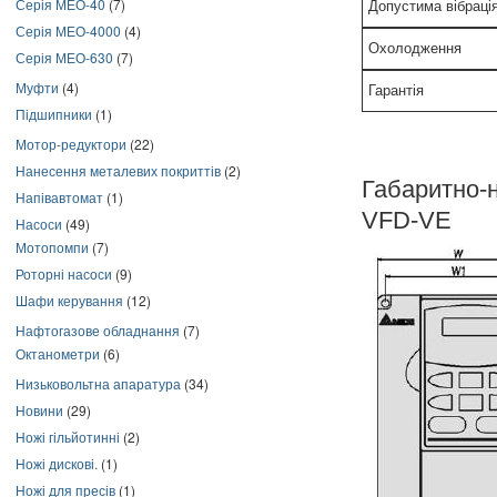
Серія МЕО-40
(7)
Допустима вібраці
Серія МЕО-4000
(4)
Охолодження
Серія МЕО-630
(7)
Муфти
(4)
Гарантія
Підшипники
(1)
Мотор-редуктори
(22)
Нанесення металевих покриттів
(2)
Габаритно-
Напівавтомат
(1)
VFD-VE
Насоси
(49)
Мотопомпи
(7)
Роторні насоси
(9)
Шафи керування
(12)
Нафтогазове обладнання
(7)
Октанометри
(6)
Низьковольтна апаратура
(34)
Новини
(29)
Ножі гільйотинні
(2)
Ножі дискові.
(1)
Ножі для пресів
(1)