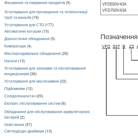
Фасування та пакування продуктів
(5)
VFD550V43A
VFD750V43A
Устаткування для прочищення та телеінспекції
труб та каналів
(19)
Устаткування для СТО
(177)
Автоматичні котушки
(15)
Позначення
Діагностичне обладнання
(5)
Компресори
(4)
Маслороздавальне обладнання
(26)
Насоси
(13)
Устаткування для заправки та обслуговування
кондиціонерів
(36)
Устаткування для маслозаміни
(22)
Підйомники
(12)
Солідолонагнітач
(20)
Експрес обслуговування систем
(6)
Обладнання для обслуговування акумуляторних
батарей
(2)
Освітлення
(57)
Світлодіодні драйвери
(13)