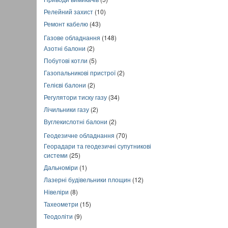
Релейний захист
(10)
Ремонт кабелю
(43)
Газове обладнання
(148)
Азотні балони
(2)
Побутові котли
(5)
Газопальникові пристрої
(2)
Гелієві балони
(2)
Регулятори тиску газу
(34)
Лічильники газу
(2)
Вуглекислотні балони
(2)
Геодезичне обладнання
(70)
Георадари та геодезичні супутникові
системи
(25)
Дальноміри
(1)
Лазерні будівельники площин
(12)
Нівеліри
(8)
Тахеометри
(15)
Теодоліти
(9)