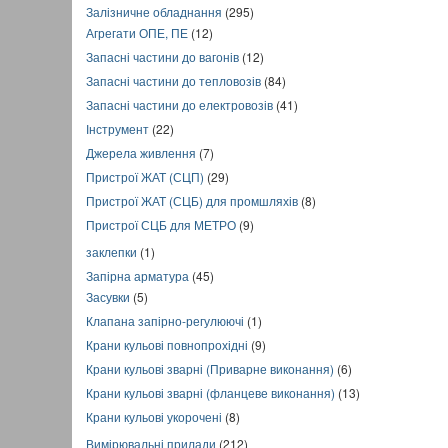
Залізничне обладнання
(295)
Агрегати ОПЕ, ПЕ
(12)
Запасні частини до вагонів
(12)
Запасні частини до тепловозів
(84)
Запасні частини до електровозів
(41)
Інструмент
(22)
Джерела живлення
(7)
Пристрої ЖАТ (СЦП)
(29)
Пристрої ЖАТ (СЦБ) для промшляхів
(8)
Пристрої СЦБ для МЕТРО
(9)
заклепки
(1)
Запірна арматура
(45)
Засувки
(5)
Клапана запірно-регулюючі
(1)
Крани кульові повнопрохідні
(9)
Крани кульові зварні (Приварне виконання)
(6)
Крани кульові зварні (фланцеве виконання)
(13)
Крани кульові укорочені
(8)
Вимірювальні прилади
(212)