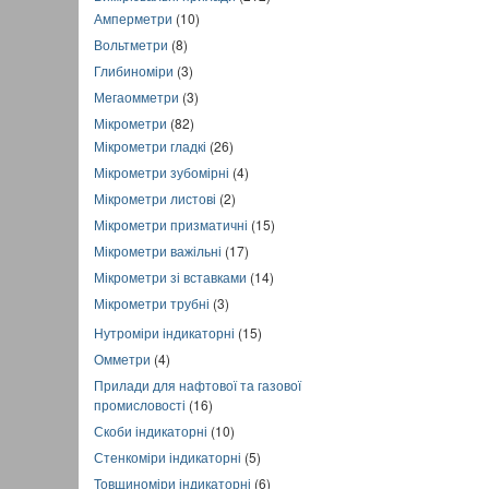
Амперметри
(10)
Вольтметри
(8)
Глибиноміри
(3)
Мегаомметри
(3)
Мікрометри
(82)
Мікрометри гладкі
(26)
Мікрометри зубомірні
(4)
Мікрометри листові
(2)
Мікрометри призматичні
(15)
Мікрометри важільні
(17)
Мікрометри зі вставками
(14)
Мікрометри трубні
(3)
Нутроміри індикаторні
(15)
Омметри
(4)
Прилади для нафтової та газової
промисловості
(16)
Скоби індикаторні
(10)
Стенкоміри індикаторні
(5)
Товщиноміри індикаторні
(6)