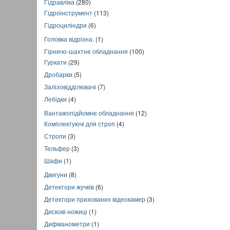
Гідравліка
(280)
Гідроінструмент
(113)
Гідроциліндри
(6)
Головка відрізна.
(1)
Гірничо-шахтне обладнання
(100)
Гуркати
(29)
Дробарки
(5)
Залізовідділювачі
(7)
Лебідки
(4)
Вантажопідйомне обладнання
(12)
Комплектуючі для строп
(4)
Стропи
(3)
Тельфер
(3)
Шафи
(1)
Двигуни
(8)
Детектори жучків
(6)
Детектори прихованих відеокамер
(3)
Дискові ножиці
(1)
Дифманометри
(1)