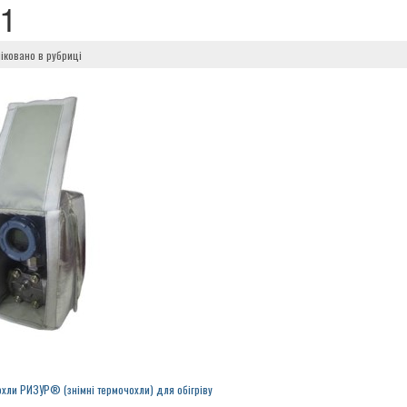
r1
іковано в рубриці
хли РИЗУР® (знімні термочохли) для обігріву