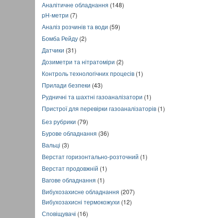
Аналітичне обладнання
(148)
pH-метри
(7)
Аналіз розчинів та води
(59)
Бомба Рейду
(2)
Датчики
(31)
Дозиметри та нітратоміри
(2)
Контроль технологічних процесів
(1)
Прилади безпеки
(43)
Рудничні та шахтні газоаналізатори
(1)
Пристрої для перевірки газоаналізаторів
(1)
Без рубрики
(79)
Бурове обладнання
(36)
Вальці
(3)
Верстат горизонтально-розточний
(1)
Верстат продовжній
(1)
Вагове обладнання
(1)
Вибухозахисне обладнання
(207)
Вибухозахисні термокожухи
(12)
Сповіщувачі
(16)