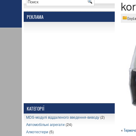
ko
РЕКЛАМА
Опубл
КАТЕГОРІЇ
MDS-модулі віддаленого введення-виводу
(2)
Автомобільні агрегати
(24)
«
Термочо
Алкотестери
(5)