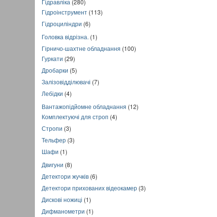
Гідравліка
(280)
Гідроінструмент
(113)
Гідроциліндри
(6)
Головка відрізна.
(1)
Гірничо-шахтне обладнання
(100)
Гуркати
(29)
Дробарки
(5)
Залізовідділювачі
(7)
Лебідки
(4)
Вантажопідйомне обладнання
(12)
Комплектуючі для строп
(4)
Стропи
(3)
Тельфер
(3)
Шафи
(1)
Двигуни
(8)
Детектори жучків
(6)
Детектори прихованих відеокамер
(3)
Дискові ножиці
(1)
Дифманометри
(1)