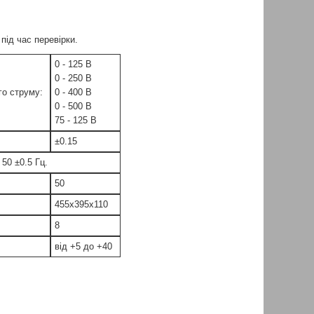
ід час перевірки.
0 - 125 В
0 - 250 В
го струму:
0 - 400 В
0 - 500 В
75 - 125 В
±0.15
50 ±0.5 Гц.
50
455x395x110
8
від +5 до +40