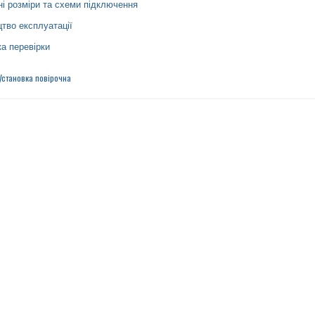
ні розміри та схеми підключення
цтво експлуатації
а перевірки
Установка повірочна