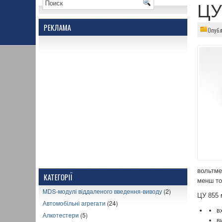
ЦУ
РЕКЛАМА
Опубл
вольтме
КАТЕГОРІЇ
менш то
MDS-модулі віддаленого введення-виводу
(2)
ЦУ 855 м
Автомобільні агрегати
(24)
в
Алкотестери
(5)
в