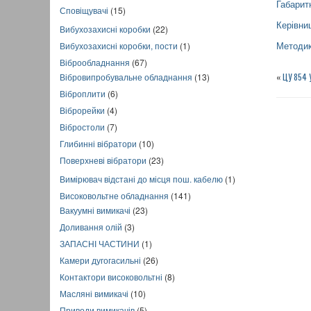
Габарит
Сповіщувачі
(15)
Керівни
Вибухозахисні коробки
(22)
Вибухозахисні коробки, пости
(1)
Методик
Віброобладнання
(67)
«
ЦУ 854 
Вібровипробувальне обладнання
(13)
Віброплити
(6)
Віброрейки
(4)
Вібростоли
(7)
Глибинні вібратори
(10)
Поверхневі вібратори
(23)
Вимірювач відстані до місця пош. кабелю
(1)
Високовольтне обладнання
(141)
Вакуумні вимикачі
(23)
Доливання олій
(3)
ЗАПАСНІ ЧАСТИНИ
(1)
Камери дугогасильні
(26)
Контактори високовольтні
(8)
Масляні вимикачі
(10)
Приводи вимикачів
(5)