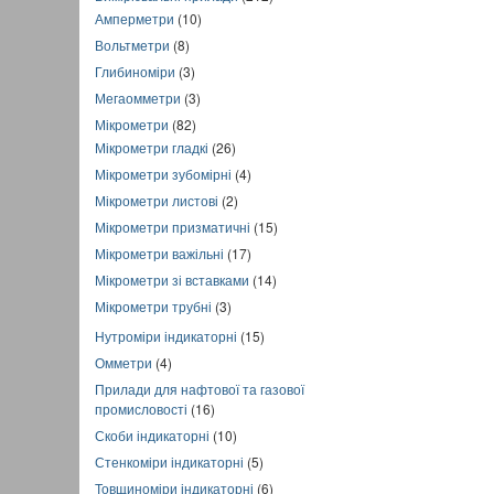
Амперметри
(10)
Вольтметри
(8)
Глибиноміри
(3)
Мегаомметри
(3)
Мікрометри
(82)
Мікрометри гладкі
(26)
Мікрометри зубомірні
(4)
Мікрометри листові
(2)
Мікрометри призматичні
(15)
Мікрометри важільні
(17)
Мікрометри зі вставками
(14)
Мікрометри трубні
(3)
Нутроміри індикаторні
(15)
Омметри
(4)
Прилади для нафтової та газової
промисловості
(16)
Скоби індикаторні
(10)
Стенкоміри індикаторні
(5)
Товщиноміри індикаторні
(6)