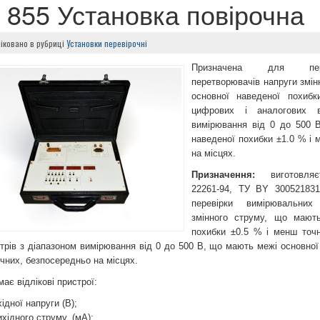
 855 Установка повірочна
іковано в рубриці
Установки перевірочні
Призначена для пере
перетворювачів напруги змін
основної наведеної похиб
цифрових і аналогових в
вимірювання від 0 до 500 
наведеної похибки ±1.0 % і 
на місцях.
Призначення:
виготовляєт
22261-94, ТУ BY 300521831
перевірки вимірювальних
змінного струму, що мають
похибки ±0.5 % і менш точн
трів з діапазоном вимірювання від 0 до 500 В, що мають межі основної
чних, безпосередньо на місцях.
ає відлікові пристрої:
хідної напруги (В);
ихідного струму, (мА);