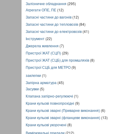
Залізничне обладнання
(295)
Агрегати ОПЕ, ПЕ
(12)
Запасні частини до вагонів
(12)
Запасні частини до тепловозів
(84)
Запасні частини до електровозів
(41)
Інструмент
(22)
Джерела живлення
(7)
Пристрої ЖАТ (СЦП)
(29)
Пристрої ЖАТ (СЦБ) для промшляхів
(8)
Пристрої СЦБ для МЕТРО
(9)
заклепки
(1)
Запірна арматура
(45)
Засувки
(5)
Клапана запірно-регулюючі
(1)
Крани кульові повнопрохідні
(9)
Крани кульові зварні (Приварне виконання)
(6)
Крани кульові зварні (фланцеве виконання)
(13)
Крани кульові укорочені
(8)
Вимірювальні прилади
(212)