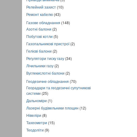
Релейний захист
(10)
Ремонт кабелю
(43)
Газове обладнання
(148)
Азотні балони
(2)
Побутові котли
(5)
Газопальникові пристрої
(2)
Гелієві балони
(2)
Регулятори тиску газу
(34)
Лічильники газу
(2)
Вуглекислотні балони
(2)
Геодезичне обладнання
(70)
Георадари та геодезичні супутникові
системи
(25)
Дальноміри
(1)
Лазерні будівельники площин
(12)
Нівеліри
(8)
Тахеометри
(15)
Теодоліти
(9)