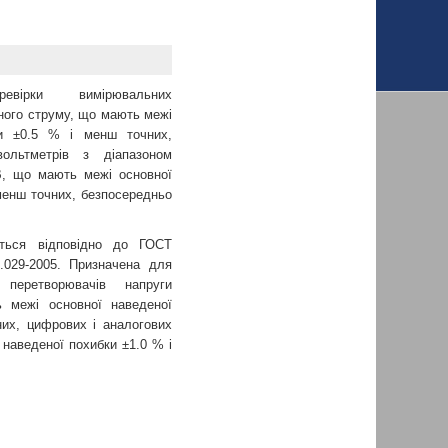
вірки вимірювальних
ного струму, що мають межі
ки ±0.5 % і менш точних,
ольтметрів з діапазоном
В, що мають межі основної
менш точних, безпосередньо
ься відповідно до ГОСТ
.029-2005. Призначена для
 перетворювачів напруги
 межі основної наведеної
их, цифрових і аналогових
 наведеної похибки ±1.0 % і