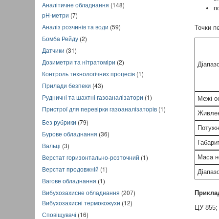
Аналітичне обладнання
(148)
п
pH-метри
(7)
Аналіз розчинів та води
(59)
Точки п
Бомба Рейду
(2)
Датчики
(31)
Дозиметри та нітратоміри
(2)
Діапаз
Контроль технологічних процесів
(1)
Прилади безпеки
(43)
Рудничні та шахтні газоаналізатори
(1)
Межі о
Пристрої для перевірки газоаналізаторів
(1)
Живлен
Без рубрики
(79)
Потужн
Бурове обладнання
(36)
Габари
Вальці
(3)
Верстат горизонтально-розточний
(1)
Маса н
Верстат продовжній
(1)
Діапаз
Вагове обладнання
(1)
Вибухозахисне обладнання
(207)
Прикла
Вибухозахисні термокожухи
(12)
ЦУ 855; 
Сповіщувачі
(16)