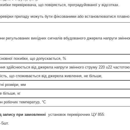
охибки перевірювача, що повіряється, проградуйованої у відсотках.
еревірки приладу можуть бути фіксованими або встановлюватися плавно п
они регульованих вихідних сигналів вбудованого джерела напруги змінно
сновної похибки, що допускається, %
ня здійснюється від джерела напруги змінного струму 220 ±22 частотою 
ість, що споживається від джерела живлення, не більше,
тні розміри, мм
е більше, кг
он робочих температур, °C
д запису при замовленні
установок перевірочних ЦУ 855:
-5шт.