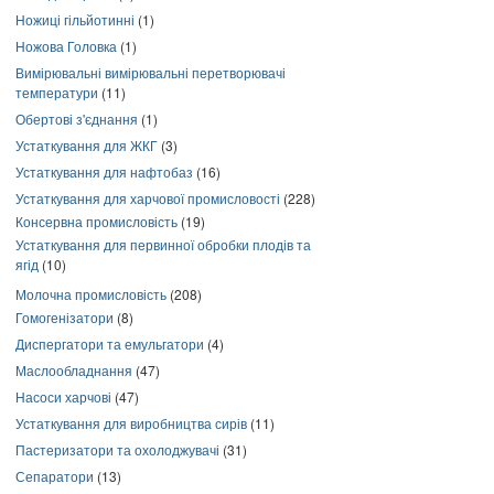
Ножиці гільйотинні
(1)
Ножова Головка
(1)
Вимірювальні вимірювальні перетворювачі
температури
(11)
Обертові з'єднання
(1)
Устаткування для ЖКГ
(3)
Устаткування для нафтобаз
(16)
Устаткування для харчової промисловості
(228)
Консервна промисловість
(19)
Устаткування для первинної обробки плодів та
ягід
(10)
Молочна промисловість
(208)
Гомогенізатори
(8)
Диспергатори та емульгатори
(4)
Маслообладнання
(47)
Насоси харчові
(47)
Устаткування для виробництва сирів
(11)
Пастеризатори та охолоджувачі
(31)
Сепаратори
(13)