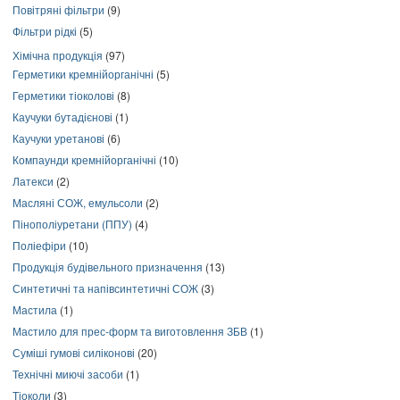
Повітряні фільтри
(9)
Фільтри рідкі
(5)
Хімічна продукція
(97)
Герметики кремнійорганічні
(5)
Герметики тіоколові
(8)
Каучуки бутадієнові
(1)
Каучуки уретанові
(6)
Компаунди кремнійорганічні
(10)
Латекси
(2)
Масляні СОЖ, емульсоли
(2)
Пінополіуретани (ППУ)
(4)
Поліефіри
(10)
Продукція будівельного призначення
(13)
Синтетичні та напівсинтетичні СОЖ
(3)
Мастила
(1)
Мастило для прес-форм та виготовлення ЗБВ
(1)
Суміші гумові силіконові
(20)
Технічні миючі засоби
(1)
Тіоколи
(3)