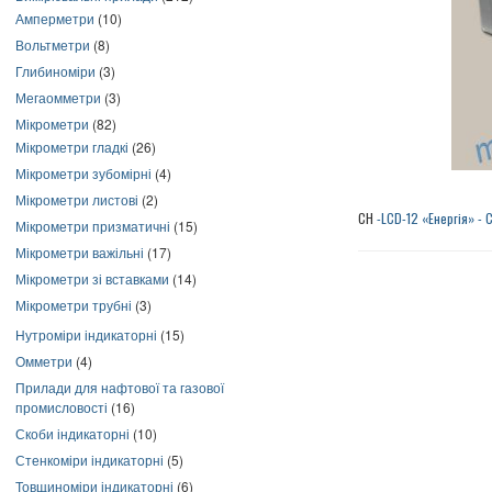
Амперметри
(10)
Вольтметри
(8)
Глибиноміри
(3)
Мегаомметри
(3)
Мікрометри
(82)
Мікрометри гладкі
(26)
Мікрометри зубомірні
(4)
Мікрометри листові
(2)
СН
-LCD-12 «Енергія» - 
Мікрометри призматичні
(15)
Мікрометри важільні
(17)
Мікрометри зі вставками
(14)
Мікрометри трубні
(3)
Нутроміри індикаторні
(15)
Омметри
(4)
Прилади для нафтової та газової
промисловості
(16)
Скоби індикаторні
(10)
Стенкоміри індикаторні
(5)
Товщиноміри індикаторні
(6)