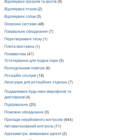
Відлякувачі гризунів та кротів
(9)
Відлякувачі птахів
(2)
Відлякувачі собак
(3)
Охоронні системи
(48)
Пакувальне обладнання
(7)
Перетворювачі тиску
(1)
Плита монтажна
(1)
Пневматика
(47)
Устаткування для подачі пари
(5)
Розподільники повітря
(6)
Ротаційні сполуки
(18)
Аксесуари для ротаційних з'єднань
(7)
Подавлювачі будь-яких мікрофонів та
диктофонів
(4)
Підігрівальне
(20)
Пожежне обладнання
(3)
Прилади неруйнівного контролю
(644)
Автоматизований контроль
(11)
Адгезиметри, вимірювачі адгезії
(2)