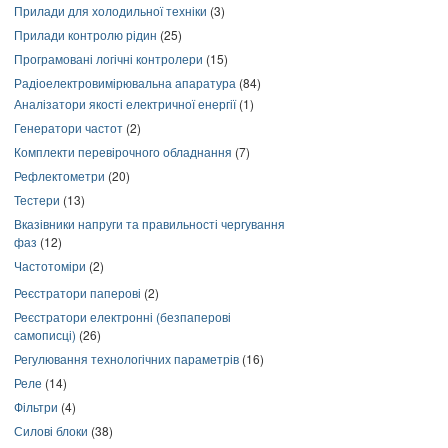
Прилади для холодильної техніки
(3)
Прилади контролю рідин
(25)
Програмовані логічні контролери
(15)
Радіоелектровимірювальна апаратура
(84)
Аналізатори якості електричної енергії
(1)
Генератори частот
(2)
Комплекти перевірочного обладнання
(7)
Рефлектометри
(20)
Тестери
(13)
Вказівники напруги та правильності чергування
фаз
(12)
Частотоміри
(2)
Реєстратори паперові
(2)
Реєстратори електронні (безпаперові
самописці)
(26)
Регулювання технологічних параметрів
(16)
Реле
(14)
Фільтри
(4)
Силові блоки
(38)