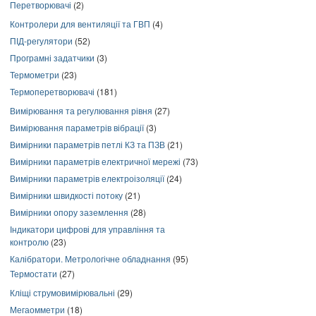
Перетворювачі
(2)
Контролери для вентиляції та ГВП
(4)
ПІД-регулятори
(52)
Програмні задатчики
(3)
Термометри
(23)
Термоперетворювачі
(181)
Вимірювання та регулювання рівня
(27)
Вимірювання параметрів вібрації
(3)
Вимірники параметрів петлі КЗ та ПЗВ
(21)
Вимірники параметрів електричної мережі
(73)
Вимірники параметрів електроізоляції
(24)
Вимірники швидкості потоку
(21)
Вимірники опору заземлення
(28)
Індикатори цифрові для управління та
контролю
(23)
Калібратори. Метрологічне обладнання
(95)
Термостати
(27)
Кліщі струмовимірювальні
(29)
Мегаомметри
(18)