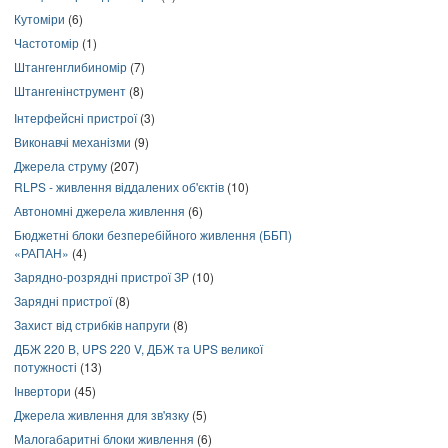
Кутоміри
(6)
Частотомір
(1)
Штангенглибиномір
(7)
Штангенінструмент
(8)
Інтерфейсні пристрої
(3)
Виконавчі механізми
(9)
Джерела струму
(207)
RLPS - живлення віддалених об'єктів
(10)
Автономні джерела живлення
(6)
Бюджетні блоки безперебійного живлення (ББП)
«РАПАН»
(4)
Зарядно-розрядні пристрої ЗР
(10)
Зарядні пристрої
(8)
Захист від стрибків напруги
(8)
ДБЖ 220 В, UPS 220 V, ДБЖ та UPS великої
потужності
(13)
Інвертори
(45)
Джерела живлення для зв'язку
(5)
Малогабаритні блоки живлення
(6)