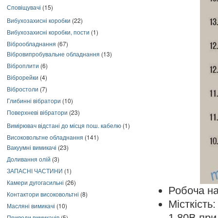
Сповіщувачі
(15)
Вибухозахисні коробки
(22)
Вибухозахисні коробки, пости
(1)
Віброобладнання
(67)
Вібровипробувальне обладнання
(13)
Віброплити
(6)
Віброрейки
(4)
Вібростоли
(7)
Глибинні вібратори
(10)
Поверхневі вібратори
(23)
Вимірювач відстані до місця пош. кабелю
(1)
Високовольтне обладнання
(141)
Вакуумні вимикачі
(23)
Доливання олій
(3)
ЗАПАСНІ ЧАСТИНИ
(1)
Камери дугогасильні
(26)
Робоча на
Контактори високовольтні
(8)
Місткість
Масляні вимикачі
(10)
1.80В при
Приводи вимикачів
(5)