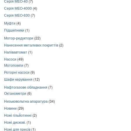
Серія МЕО-40
(7)
Серія МЕО-4000
(4)
Серія МЕО-630
(7)
Муфти
(4)
Підшипники
(1)
Мотор-редуктори
(22)
Нанесення металевих покриттів
(2)
Напівавтомат
(1)
Насоси
(49)
Мотопомпи
(7)
Роторні насоси
(9)
Шафи керування
(12)
Нафтогазове обладнання
(7)
Октанометри
(6)
Низьковольтна апаратура
(34)
Новини
(29)
Ножі гільйотинні
(2)
Ножі дискові.
(1)
Ножі для пресів
(1)