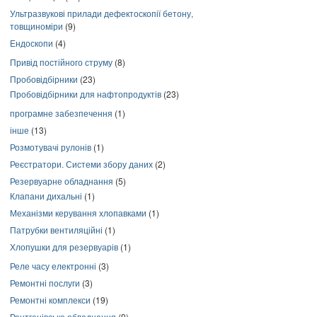
Ультразвукові прилади дефектоскопії бетону,
товщиноміри
(9)
Ендоскопи
(4)
Привід постійного струму
(8)
Пробовідбірники
(23)
Пробовідбірники для нафтопродуктів
(23)
програмне забезпечення
(1)
інше
(13)
Розмотувачі рулонів
(1)
Реєстратори. Системи збору даних
(2)
Резервуарне обладнання
(5)
Клапани дихальні
(1)
Механізми керування хлопавками
(1)
Патрубки вентиляційні
(1)
Хлопушки для резервуарів
(1)
Реле часу електронні
(3)
Ремонтні послуги
(3)
Ремонтні комплекси
(19)
Рентгенівське обладнання
(9)