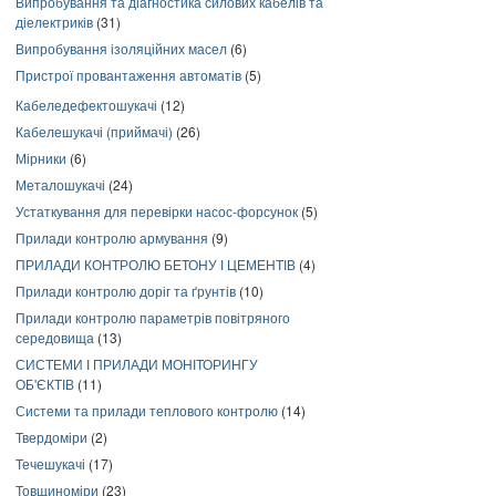
Випробування та діагностика силових кабелів та
діелектриків
(31)
Випробування ізоляційних масел
(6)
Пристрої провантаження автоматів
(5)
Кабеледефектошукачі
(12)
Кабелешукачі (приймачі)
(26)
Мірники
(6)
Металошукачі
(24)
Устаткування для перевірки насос-форсунок
(5)
Прилади контролю армування
(9)
ПРИЛАДИ КОНТРОЛЮ БЕТОНУ І ЦЕМЕНТІВ
(4)
Прилади контролю доріг та ґрунтів
(10)
Прилади контролю параметрів повітряного
середовища
(13)
СИСТЕМИ І ПРИЛАДИ МОНІТОРИНГУ
ОБ'ЄКТІВ
(11)
Системи та прилади теплового контролю
(14)
Твердоміри
(2)
Течешукачі
(17)
Товщиноміри
(23)