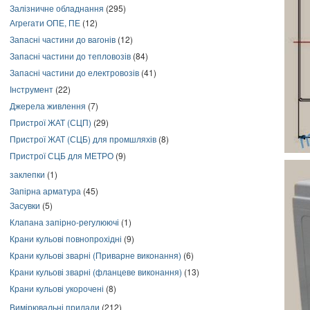
Залізничне обладнання
(295)
Агрегати ОПЕ, ПЕ
(12)
Запасні частини до вагонів
(12)
Запасні частини до тепловозів
(84)
Запасні частини до електровозів
(41)
Інструмент
(22)
Джерела живлення
(7)
Пристрої ЖАТ (СЦП)
(29)
Пристрої ЖАТ (СЦБ) для промшляхів
(8)
Пристрої СЦБ для МЕТРО
(9)
заклепки
(1)
Запірна арматура
(45)
Засувки
(5)
Клапана запірно-регулюючі
(1)
Крани кульові повнопрохідні
(9)
Крани кульові зварні (Приварне виконання)
(6)
Крани кульові зварні (фланцеве виконання)
(13)
Крани кульові укорочені
(8)
Вимірювальні прилади
(212)