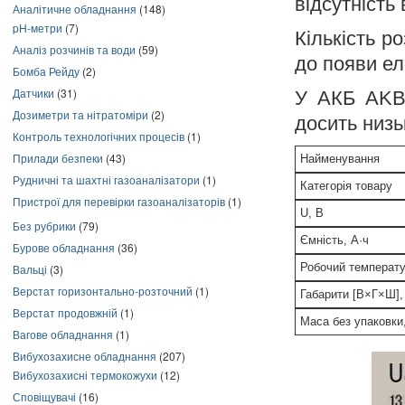
відсутність
Аналітичне обладнання
(148)
pH-метри
(7)
Кількість р
Аналіз розчинів та води
(59)
до появи ел
Бомба Рейду
(2)
Датчики
(31)
У АКБ AKB 
Дозиметри та нітратоміри
(2)
досить низь
Контроль технологічних процесів
(1)
Прилади безпеки
(43)
Найменування
Рудничні та шахтні газоаналізатори
(1)
Категорія товару
Пристрої для перевірки газоаналізаторів
(1)
U, В
Без рубрики
(79)
Ємність, А·ч
Бурове обладнання
(36)
Робочий температу
Вальці
(3)
Верстат горизонтально-розточний
(1)
Габарити [В×Г×Ш],
Верстат продовжній
(1)
Маса без упаковки,
Вагове обладнання
(1)
Вибухозахисне обладнання
(207)
Вибухозахисні термокожухи
(12)
Сповіщувачі
(16)