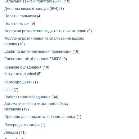
Запально-захисні пристрої (ЗЗП)
(10)
Джерела високої напруги (ІВН)
(3)
Пелетні пальники
(4)
Пелетні котли
(9)
Форсунки розпилення води та технічних рідин
(9)
Форсунки розпилення та спалювання рідкого
палива
(18)
Шафи та щити керування пальниками
(16)
Електромагнітні клапани ЕМКГ8
(9)
Кранове обладнання
(10)
Котушки гальмівні
(5)
Кромкорошувач
(1)
лінія
(7)
Лабораторне обладнання
(34)
Автоматичні піпетки змінного об'єму
механічні
(19)
Прилади для паразитологічного аналізу
(1)
Лазерні дальноміри
(1)
Лебідки
(11)