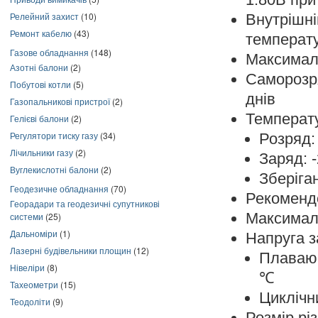
Релейний захист
(10)
Внутрішн
Ремонт кабелю
(43)
температ
Газове обладнання
(148)
Максималь
Азотні балони
(2)
Саморозр
Побутові котли
(5)
днів
Газопальникові пристрої
(2)
Температ
Гелієві балони
(2)
Регулятори тиску газу
(34)
Розряд
Лічильники газу
(2)
Заряд:
Вуглекислотні балони
(2)
Зберіга
Геодезичне обладнання
(70)
Рекоменд
Георадари та геодезичні супутникові
Максимал
системи
(25)
Дальноміри
(1)
Напруга з
Лазерні будівельники площин
(12)
Плаваюч
Нівеліри
(8)
℃
Тахеометри
(15)
Циклічн
Теодоліти
(9)
Розмір рі