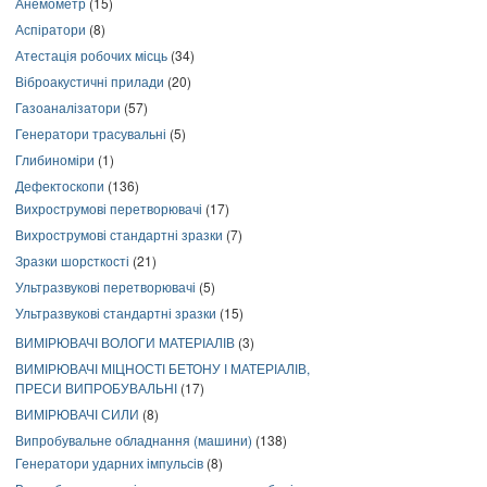
Анемометр
(15)
Аспіратори
(8)
Атестація робочих місць
(34)
Віброакустичні прилади
(20)
Газоаналізатори
(57)
Генератори трасувальні
(5)
Глибиноміри
(1)
Дефектоскопи
(136)
Вихрострумові перетворювачі
(17)
Вихрострумові стандартні зразки
(7)
Зразки шорсткості
(21)
Ультразвукові перетворювачі
(5)
Ультразвукові стандартні зразки
(15)
ВИМІРЮВАЧІ ВОЛОГИ МАТЕРІАЛІВ
(3)
ВИМІРЮВАЧІ МІЦНОСТІ БЕТОНУ І МАТЕРІАЛІВ,
ПРЕСИ ВИПРОБУВАЛЬНІ
(17)
ВИМІРЮВАЧІ СИЛИ
(8)
Випробувальне обладнання (машини)
(138)
Генератори ударних імпульсів
(8)