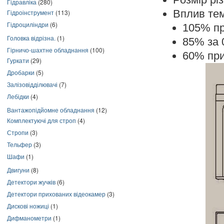
Гідравліка
(280)
Вплив тем
Гідроінструмент
(113)
Гідроциліндри
(6)
105% п
Головка відрізна.
(1)
85% за
Гірничо-шахтне обладнання
(100)
60% пр
Гуркати
(29)
Дробарки
(5)
Залізовідділювачі
(7)
Лебідки
(4)
Вантажопідйомне обладнання
(12)
Комплектуючі для строп
(4)
Стропи
(3)
Тельфер
(3)
Шафи
(1)
Двигуни
(8)
Детектори жучків
(6)
Детектори прихованих відеокамер
(3)
Дискові ножиці
(1)
Дифманометри
(1)