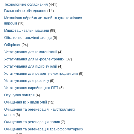
Технологічне обладнання
(441)
Гальванічне обладнання
(14)
Механічна обробка деталей та гумотехнічних
виробів
(10)
Мішкозашивальні машини
(98)
Обкаточно-гальмівні стенди
(5)
Обігрівачі
(24)
Устаткування для гомогенізації
(4)
Устаткування для мікроелектроніки
(37)
Устаткування для підігріву олій
(4)
Устаткування для ремонту електродвигунів
(9)
Устаткування для розливу
(9)
Устаткування виробництва ПЕТ
(5)
Осушувач повітря
(4)
Очищення всіх видів олій
(12)
Очищення та регенерація індустріальних
масел
(6)
Очищення та регенерація палив
(7)
Очищення та регенерація трансформаторних