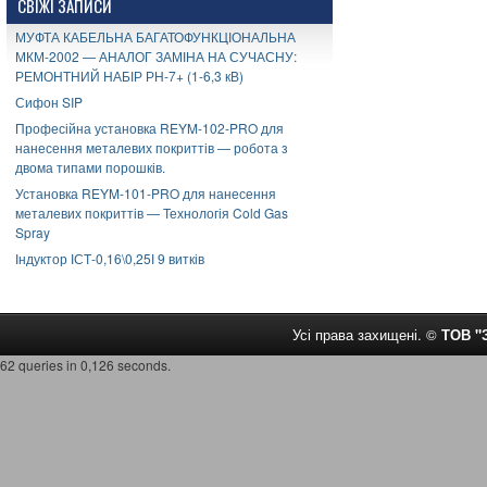
СВІЖІ ЗАПИСИ
МУФТА КАБЕЛЬНА БАГАТОФУНКЦІОНАЛЬНА
МКМ-2002 — АНАЛОГ ЗАМІНА НА СУЧАСНУ:
РЕМОНТНИЙ НАБІР РН-7+ (1-6,3 кВ)
Сифон SIP
Професійна установка REYM-102-PRO для
нанесення металевих покриттів — робота з
двома типами порошків.
Установка REYM-101-PRO для нанесення
металевих покриттів — Технологія Cold Gas
Spray
Індуктор ІСТ-0,16\0,25І 9 витків
Усі права захищені. ©
ТОВ 
62 queries in 0,126 seconds.