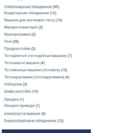
Хлібопекарське обладнання
(95)
Кондитерське обладнання
(12)
Машини для листкового тесту
(10)
Міксери планетарні
(2)
Мукопросіювачі
(2)
Печі
(26)
Предрасстойки
(2)
Тістоділителі (тестоділільні машини)
(7)
Тістозакатні машини
(4)
Тістомісильні машини (тістоміси)
(10)
Тістоокруглювачі (тістоокруглювачі)
(4)
Хліборізки
(3)
Шафи розстійні
(10)
Ланцюги
(1)
Ланцюги приводні
(1)
електроустаткування
(9)
Енергозберігаюче обладнання
(12)